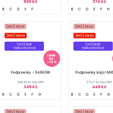
599 Kč
374 Kč
B
C
D
E
F
B
C
D
E
F
H
[MO] Akce
[MO] Akce
[MO] sleva
[MO] sleva
[VO] B2B
[VO] B2B
Velkoobchod
Velkoobchod
1 249
Kč
–72 %
Podprsenky - 6466/RR
Podprsenky kojící 66
288,43 Kč bez DPH
371,07 Kč bez DPH
349 Kč
449 Kč
B
C
D
E
F
G
B
C
D
E
F
G
[MO] Akce
[MO] Akce