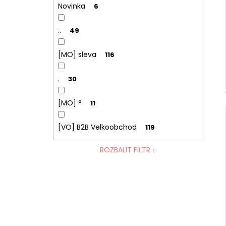
Novinka
6
..
49
[MO] sleva
116
.
30
[MO] °
11
[VO] B2B Velkoobchod
119
ROZBALIT FILTR