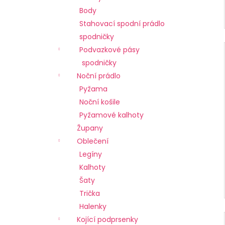
č
Body
u
j
Stahovací spodní prádlo
e
spodničky
m
Podvazkové pásy
e
spodničky
Noční prádlo
Pyžama
Noční košile
Pyžamové kalhoty
Župany
Oblečení
Legíny
Kalhoty
Šaty
Trička
Halenky
Kojící podprsenky