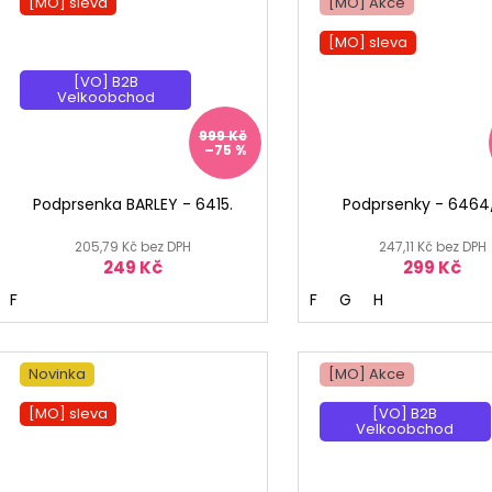
[MO] sleva
[MO] Akce
[MO] °
[MO] sleva
[VO] B2B
Velkoobchod
999 Kč
–75 %
Podprsenka BARLEY - 6415.
Podprsenky - 6464
205,79 Kč bez DPH
247,11 Kč bez DPH
249 Kč
299 Kč
F
F
G
H
Novinka
[MO] Akce
[MO] sleva
[VO] B2B
Velkoobchod