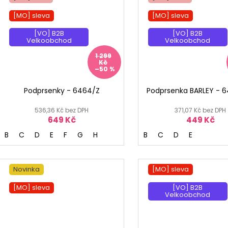
[MO] sleva
[MO] sleva
[VO] B2B
[VO] B2B
Velkoobchod
Velkoobchod
1 299
Kč
–50 %
Podprsenky - 6464/Z
Podprsenka BARLEY - 
536,36 Kč bez DPH
371,07 Kč bez DPH
649 Kč
449 Kč
B
C
D
E
F
G
H
B
C
D
E
Novinka
[MO] sleva
[MO] sleva
[VO] B2B
Velkoobchod