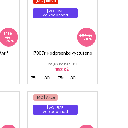
[MO] sleva
[VO] B2B
Velkoobchod
1 199
507 Kč
Kč
–70 %
–75 %
/APf
17007P Podprsenka vyztužená
125,62 Kč bez DPH
152 Kč
75C
80B
75B
80C
[MO] Akce
[VO] B2B
Velkoobchod