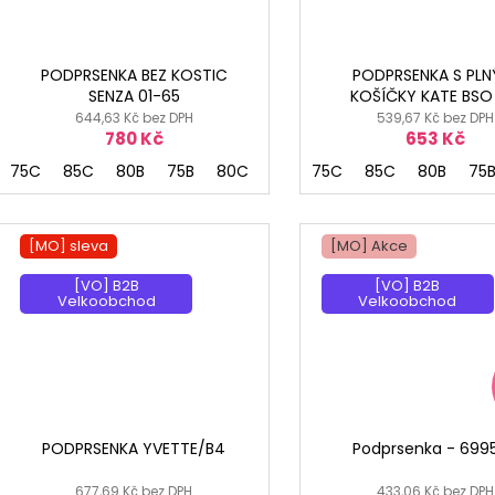
PODPRSENKA BEZ KOSTIC
PODPRSENKA S PLN
SENZA 01-65
KOŠÍČKY KATE BSO 
644,63 Kč bez DPH
539,67 Kč bez DPH
780 Kč
653 Kč
75C
85C
80B
75B
80C
85B
75C
75D
85C
80D
80B
85D
75
7
[MO] sleva
[MO] Akce
[VO] B2B
[VO] B2B
Velkoobchod
Velkoobchod
PODPRSENKA YVETTE/B4
Podprsenka - 699
677,69 Kč bez DPH
433,06 Kč bez DPH