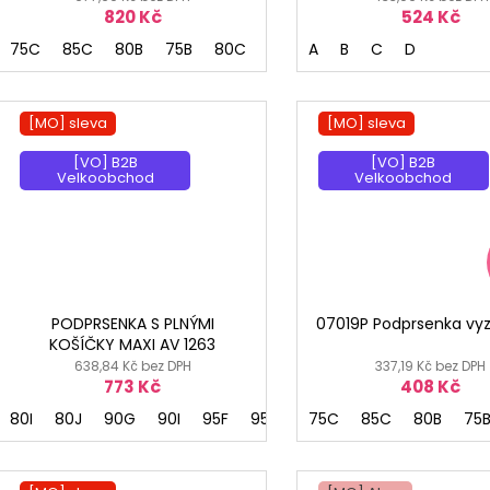
820 Kč
524 Kč
75C
85C
80B
75B
80C
85B
A
75D
B
75E
C
D
80D
80
[MO] sleva
[MO] sleva
[VO] B2B
[VO] B2B
Velkoobchod
Velkoobchod
PODPRSENKA S PLNÝMI
07019P Podprsenka vy
KOŠÍČKY MAXI AV 1263
638,84 Kč bez DPH
337,19 Kč bez DPH
773 Kč
408 Kč
80I
80J
90G
90I
95F
95G
75C
85C
80B
75