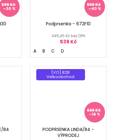
699 Kč
899 Kč
–30 %
–40 %
H30
Podprsenka - 672F10
445,45 Kč bez DPH
539 Kč
A
B
C
D
[VO] B2B
Velkoobchod
638 Kč
–16 %
E/B4
PODPRSENKA LINDA/B4 -
VÝPRODEJ