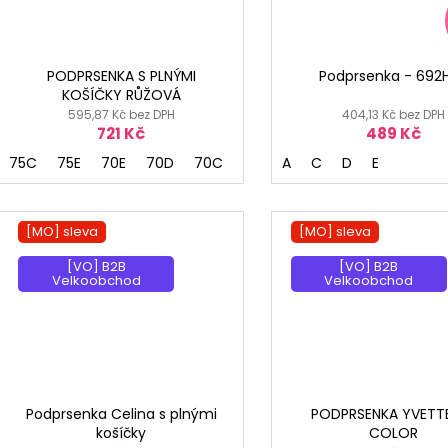
PODPRSENKA S PLNÝMI
Podprsenka - 692
KOŠÍČKY RŮŽOVÁ
595,87 Kč bez DPH
404,13 Kč bez DPH
721 Kč
489 Kč
75C
75E
70E
70D
70C
70F
A
75H
C
D
E
[MO] sleva
[MO] sleva
[VO] B2B
[VO] B2B
Velkoobchod
Velkoobchod
Podprsenka Celina s plnými
PODPRSENKA YVETT
košíčky
COLOR