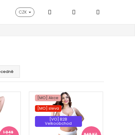
Hledat
Přihlášení
Nákupní
CZK
košík
ecedně
[MO] Akce
[MO] sleva
[VO] B2B
Velkoobchod
1 049
949 Kč