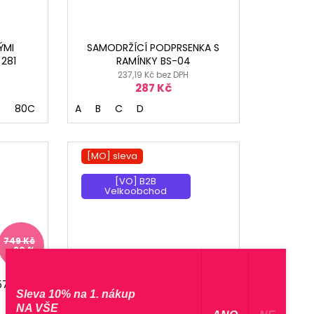
ÝMI
SAMODRŽÍCÍ PODPRSENKA S
281
RAMÍNKY BS-04
237,19 Kč bez DPH
287 Kč
B
0B
80C
70D
85B
70C
A
75D
B
75E
C
D
80D
80E
85D
85E
90D
9
[MO] sleva
[VO] B2B
Velkoobchod
749 Kč
–30 %
570
PODPRSENKA S PLNÝMI
Sleva 10% na 1. nákup
KOŠÍČKY INGA
NA VŠE
481,82 Kč bez DPH