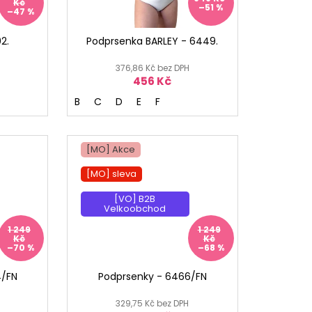
Kč
–51 %
–47 %
2.
Podprsenka BARLEY - 6449.
376,86 Kč bez DPH
456 Kč
B
C
D
E
F
[MO] Akce
[MO] sleva
[VO] B2B
Velkoobchod
1 249
1 249
Kč
Kč
–70 %
–68 %
4/FN
Podprsenky - 6466/FN
329,75 Kč bez DPH