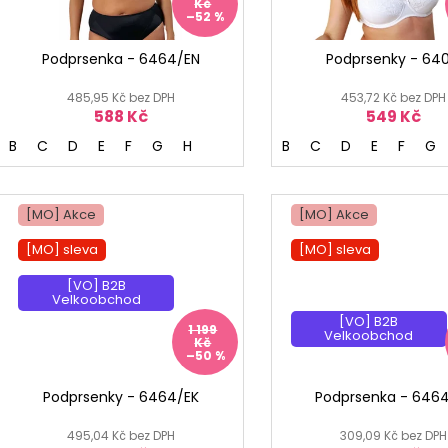
d
r
Kč
–52 %
u
o
k
d
Podprsenka - 6464/EN
Podprsenky - 640
t
u
ů
485,95 Kč bez DPH
453,72 Kč bez DPH
k
588 Kč
549 Kč
t
B
C
D
E
F
G
H
B
C
D
E
F
G
ů
[MO] Akce
[MO] Akce
[MO] sleva
[MO] sleva
[VO] B2B
[MO] °
Velkoobchod
[VO] B2B
1 199
Velkoobchod
Kč
–50 %
Podprsenky - 6464/EK
Podprsenka - 646
495,04 Kč bez DPH
309,09 Kč bez DPH