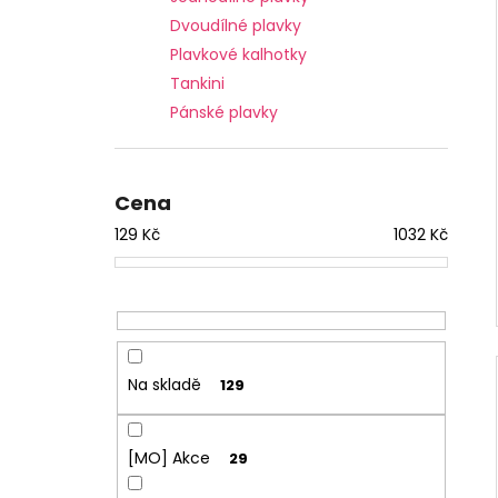
Dvoudílné plavky
Plavkové kalhotky
Tankini
Pánské plavky
Cena
129
Kč
1032
Kč
Na skladě
129
[MO] Akce
29