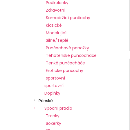
Podkolenky
Zdravotní
Samodržící punčochy
Klasické
Modelující
Silné/Teplé
Punčochové ponožky
Těhotenské punčocháče
Tenké punčocháče
Erotické punčochy
sportovní
sportovní
Doplňky
Pánské
Spodní prádlo
Trenky
Boxerky