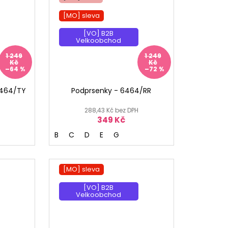
[MO] sleva
[VO] B2B
Velkoobchod
1 249
1 249
Kč
Kč
–64 %
–72 %
6464/TY
Podprsenky - 6464/RR
288,43 Kč bez DPH
349 Kč
B
C
D
E
G
[MO] sleva
[VO] B2B
Velkoobchod