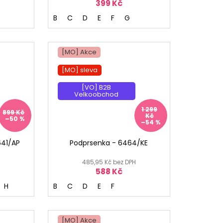
399 Kč
B
C
D
E
F
G
[MO] Akce
[MO] sleva
[VO] B2B
Velkoobchod
1 299
899 Kč
Kč
–50 %
–54 %
641/AP
Podprsenka - 6464/KE
485,95 Kč bez DPH
588 Kč
H
B
C
D
E
F
[MO] Akce