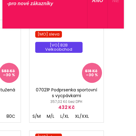
​ ANO ​
NE
-pro nové zákazníky
583 Kč
E
85D
85E
75C
90D
85C
90B
80B
90C
75B
75F
80C
70B
85B
70E
75D
70D
7
[MO] sleva
[VO] B2B
Velkoobchod
583 Kč
618 Kč
–30 %
–30 %
ztužená
07021P Podprsenka sportovní
s vycpávkami
357,02 Kč bez DPH
432 Kč
B
80C
85B
S/M
75D
M/L
80D
L/XL
85D
XL/XXL