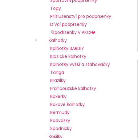
Sportovní podprsenky
l
a
Topy
j
Příslušenství pro podprsenky
í
Dívčí podprsenky
t
🔖podrsenky v AKCI❤️
?
Kalhotky
Kalhotky BARLEY
Klasické kalhotky
Kalhotky vyšší a stahovačky
HLEDAT
Tanga
Brazilky
Francouzské kalhotky
Boxerky
D
o
Bokové kalhotky
p
Bermudy
o
Podvazky
r
Spodničky
u
Košilky