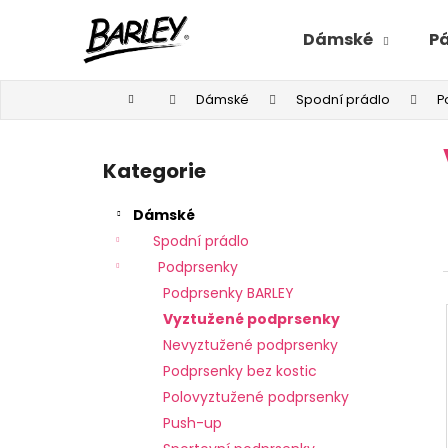
K
Přejít
na
o
Dámské
P
obsah
Zpět
Zpět
š
do
do
í
Domů
Dámské
Spodní prádlo
P
C
k
obchodu
obchodu
P
o
o
p
Kategorie
Přeskočit
s
o
kategorie
t
t
Dámské
r
ř
Spodní prádlo
a
e
Podprsenky
n
b
Podprsenky BARLEY
n
u
Vyztužené podprsenky
í
j
Nevyztužené podprsenky
p
e
Podprsenky bez kostic
a
t
Polovyztužené podprsenky
n
e
Push-up
e
n