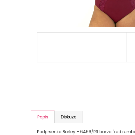
a
j
í
t
?
HLEDAT
D
o
p
o
Popis
Diskuze
r
u
Podprsenka Barley - 6466/RR barva "red rumb