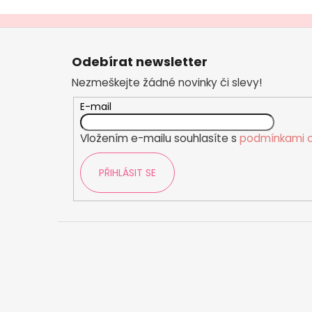
Z
á
Odebírat newsletter
p
Nezmeškejte žádné novinky či slevy!
a
t
E-mail
í
Vložením e-mailu souhlasíte s
podmínkami o
PŘIHLÁSIT SE