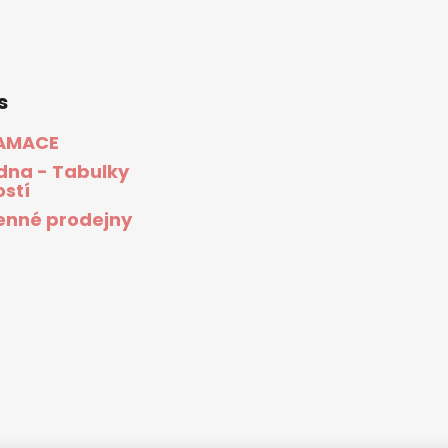
s
AMACE
dna - Tabulky
ostí
nné prodejny