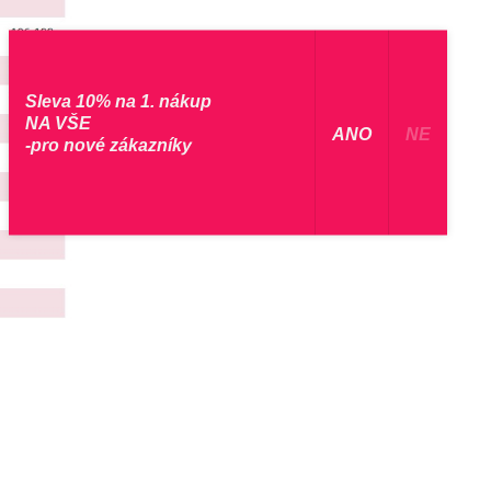
Sleva 10% na 1. nákup
NA VŠE
​ ANO ​
NE
-pro nové zákazníky