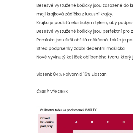
č
Bezešvé vyztužené košíčky jsou z
asazené do k
u
j
mají krajková zádíčka z luxusní krajky.
e
Krajka je podšitá elastickým tylem, aby podprs
m
Bezešvé vyztužené košíčky jsou perfektní pro
e
Ramínka jsou širší obšitá měkčená, takže je po
Střed podprsenky zdobí decentní mašlička.
Nově vyvinutý košíček oblíbeného tvaru, který j
Složení: 84% Polyamid 16% Elastan
ČESKÝ VÝROBEK