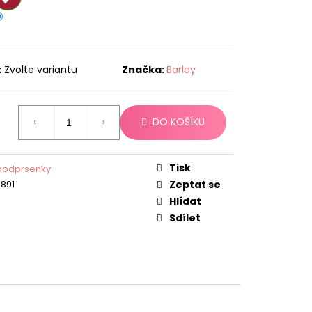
:
Zvolte variantu
Značka:
Barley
DO KOŠÍKU
Tisk
podprsenky
891
Zeptat se
Hlídat
Sdílet