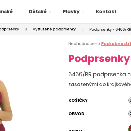
ánské
Dětské
Plavky
Kontakt
odprsenky
Vyztužené podprsenky
Podprsenky - 6466/R
Průměrné
Neohodnoceno
Podrobnosti
hodnocení
Podprsenky
produktu
je
0,0
z
6466/RR podprsenka hl
5
hvězdiček.
zasazenými do krajkového
KOŠÍČKY
OBVOD