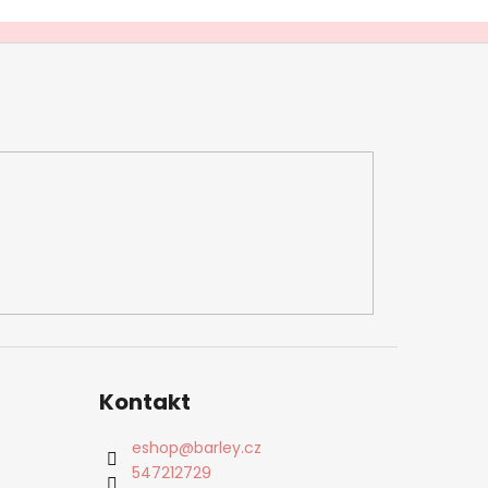
Kontakt
eshop
@
barley.cz
547212729