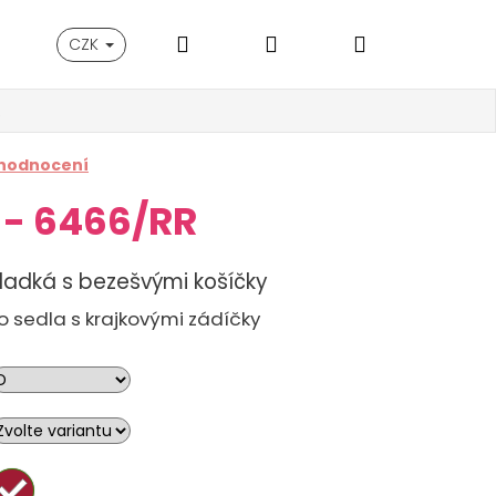
Hledat
Přihlášení
Nákupní
CZK
R
košík
 hodnocení
 - 6466/RR
adká s bezešvými košíčky
 sedla s krajkovými zádíčky