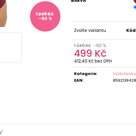
BARVA
1 249 Kč
–60 %
Zvolte variantu
Kód
1 249 Kč
–60 %
499 Kč
412,40 Kč bez DPH
Měrná
cena:
Kategorie
:
Vyztužené 
EAN
:
8592138428
a"