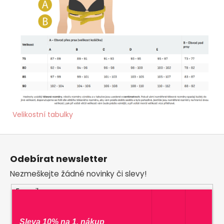
Velikostní tabulky
Z
á
Odebírat newsletter
p
Nezmeškejte žádné novinky či slevy!
a
t
E-mail
í
Vložením e-mailu souhlasíte s
podmínkami
Sleva 10% na 1. nákup