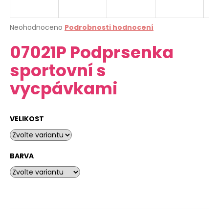
a
j
Průměrné
Neohodnoceno
Podrobnosti hodnocení
í
hodnocení
07021P Podprsenka
produktu
t
je
?
sportovní s
0,0
z
vycpávkami
5
hvězdiček.
HLEDAT
VELIKOST
D
BARVA
o
p
o
r
u