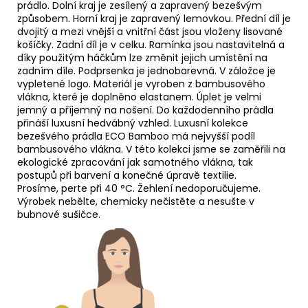
prádlo. Dolní kraj je zesílený a zapravený bezešvým
způsobem. Horní kraj je zapravený lemovkou. Přední díl je
dvojitý a mezi vnější a vnitřní část jsou vloženy lisované
košíčky. Zadní díl je v celku. Ramínka jsou nastavitelná a
díky použitým háčkům lze změnit jejich umístění na
zadním díle. Podprsenka je jednobarevná. V záložce je
vypletené logo. Materiál je vyroben z bambusového
vlákna, které je doplněno elastanem. Úplet je velmi
jemný a příjemný na nošení. Do každodenního prádla
přináší luxusní hedvábný vzhled. Luxusní kolekce
bezešvého prádla ECO Bamboo má nejvyšší podíl
bambusového vlákna. V této kolekci jsme se zaměřili na
ekologické zpracování jak samotného vlákna, tak
postupů při barvení a konečné úpravě textilie.
Prosíme, perte při 40 °C. Žehlení nedoporučujeme.
Výrobek nebělte, chemicky nečistěte a nesušte v
bubnové sušičce.