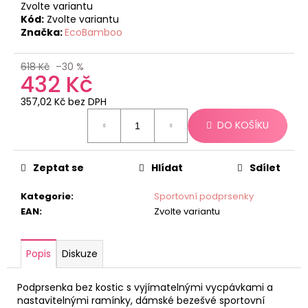
č
Zvolte variantu
u
Kód:
Zvolte variantu
j
Značka:
EcoBamboo
e
m
618 Kč
–30 %
e
432 Kč
357,02 Kč bez DPH
Měrná
DO KOŠÍKU
cena:
Zeptat se
Hlídat
Sdílet
Kategorie
:
Sportovní podprsenky
EAN
:
Zvolte variantu
Popis
Diskuze
Podprsenka bez kostic s vyjímatelnými vycpávkami a
nastavitelnými ramínky, dámské bezešvé sportovní