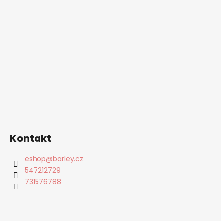
Kontakt
eshop
@
barley.cz
547212729
731576788