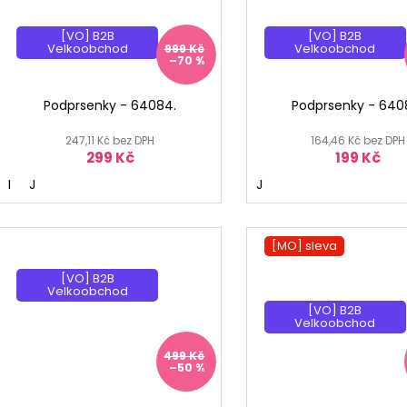
[MO] °
[MO] °
[VO] B2B
[VO] B2B
Velkoobchod
Velkoobchod
999 Kč
–70 %
Podprsenky - 64084.
Podprsenky - 640
247,11 Kč bez DPH
164,46 Kč bez DPH
299 Kč
199 Kč
I
J
J
[MO] °
[MO] sleva
[VO] B2B
[MO] °
Velkoobchod
[VO] B2B
Velkoobchod
499 Kč
–50 %