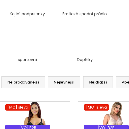
Kojící podprsenky
Erotické spodní prádlo
sportovní
Doplňky
Ř
a
Nejprodávanější
Nejlevnější
Nejdražší
Ab
z
e
V
n
ý
[MO] sleva
[MO] sleva
í
p
[MO] °
[MO] °
p
i
r
[VO] B2B
[VO] B2B