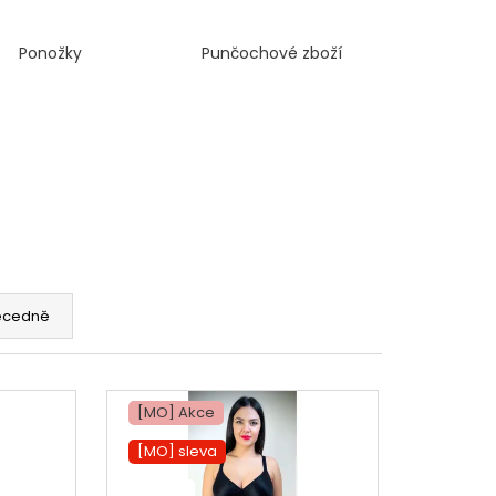
Ponožky
Punčochové zboží
ecedně
[MO] Akce
[MO] sleva
[MO] °