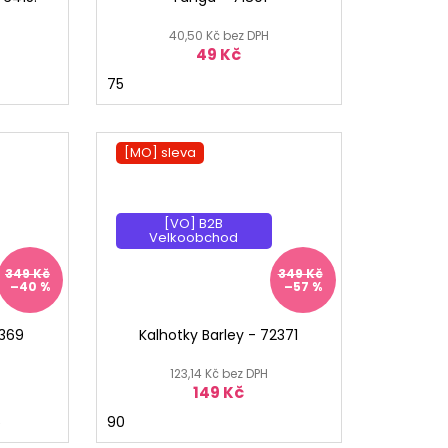
40,50 Kč bez DPH
49 Kč
75
[MO] sleva
[MO] °
[VO] B2B
Velkoobchod
349 Kč
349 Kč
–40 %
–57 %
7369
Kalhotky Barley - 72371
123,14 Kč bez DPH
149 Kč
5
90