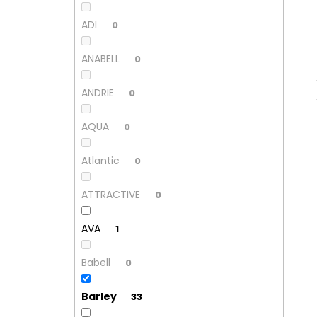
ADI
0
ANABELL
0
ANDRIE
0
AQUA
0
Atlantic
0
ATTRACTIVE
0
AVA
1
Babell
0
Barley
33