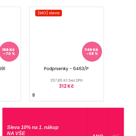
[MO] sleva
[MO] °
168 Kč
749 Kč
–70 %
–58 %
691
Podprsenky - 6463/P
257,85 Kč bez DPH
312 Kč
B
[MO] sleva
[MO] °
Sleva 10% na 1. nákup
NA VŠE