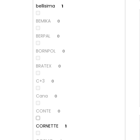
bellisima
1
BEMIKA
0
BERPAL
0
BORNPOL
0
BRATEX
0
C+3
0
Cana
0
CONTE
0
CORNETTE
1