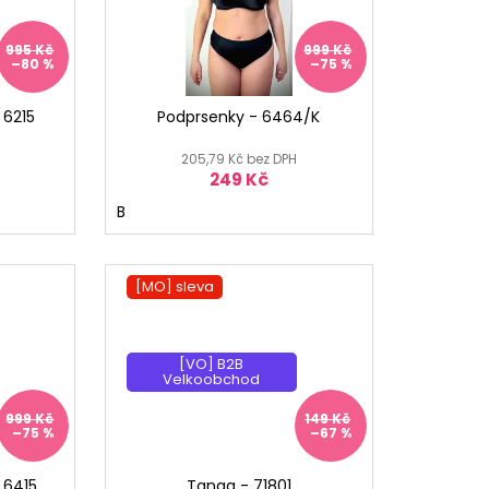
995 Kč
999 Kč
–80 %
–75 %
 6215
Podprsenky - 6464/K
205,79 Kč bez DPH
249 Kč
B
[MO] sleva
[MO] °
[VO] B2B
Velkoobchod
999 Kč
149 Kč
–75 %
–67 %
 6415.
Tanga - 71801