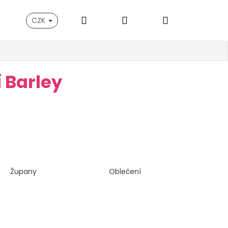
Hledat
Přihlášení
Nákupní
CZK
košík
 Barley
Župany
Oblečení