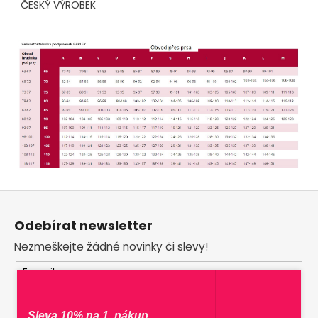
ČESKÝ VÝROBEK
Z
á
Odebírat newsletter
p
Nezmeškejte žádné novinky či slevy!
a
t
E-mail
í
Vložením e-mailu souhlasíte s
podmínkami
Sleva 10% na 1. nákup