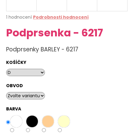
a
j
Průměrné
1 hodnocení
Podrobnosti hodnocení
í
hodnocení
Podprsenka - 6217
produktu
t
je
?
5,0
z
Podprsenky BARLEY - 6217
5
hvězdiček.
KOŠÍČKY
HLEDAT
OBVOD
D
o
BARVA
p
o
r
u