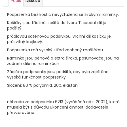
Popis
Diskuze
Podprsenka bez kostic nevyztužená se širokými ramínky.
Košíčky jsou třídílné, sešité do tvaru T, spodní díl je
podšitý
prádlovou saténovou podšívkou, vrchní díl košíčku je
průsvitný krajkový.
Podprsenka má vysoký střed zdobený mašličkou.
Ramínka jsou pěnová a extra široká. posunovače jsou na
zadním díle na ramínkách
Zádička podprsenky jsou podšitá, aby byla zajištěna
vysoká funkčnost podprsenky.
Složení: 80 % polyamid, 20% elastan
náhrada za podprsenku 6213 (vyráběná od r. 2002), která
musela být z důvodu ukončení činnosti dodavatele
převzorována