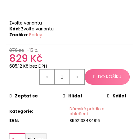
č
u
j
e
Zvolte variantu
m
Kód:
Zvolte variantu
e
Značka:
Barley
976 Kč
–15 %
829 Kč
685,12 Kč bez DPH
Měrná
DO KOŠÍKU
cena:
Zeptat se
Hlídat
Sdílet
Dámské prádlo a
Kategorie
:
oblečení
EAN
:
8592138434816