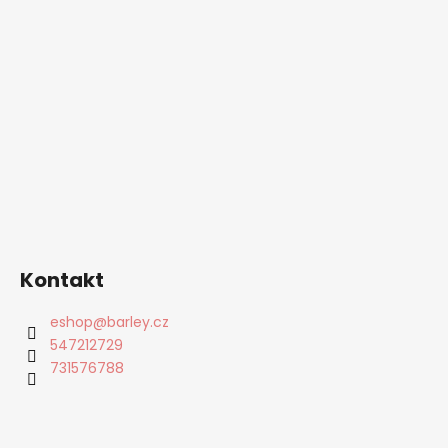
Kontakt
eshop
@
barley.cz
547212729
731576788