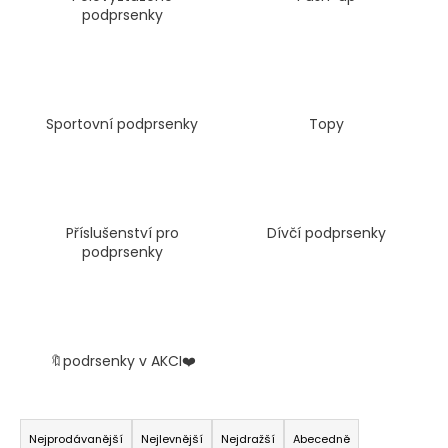
podprsenky
a
j
í
t
?
Sportovní podprsenky
Topy
HLEDAT
Příslušenství pro
Dívčí podprsenky
podprsenky
D
o
p
🔖podrsenky v AKCI❤️
o
r
Ř
u
a
Nejprodávanější
Nejlevnější
Nejdražší
Abecedně