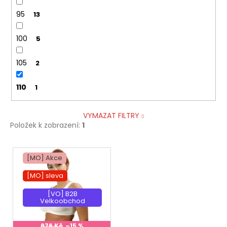
95
13
100
5
105
2
110
1
VYMAZAT FILTRY
Položek k zobrazení:
1
V
[MO] Akce
ý
p
[MO] sleva
i
[VO] B2B
s
Velkoobchod
p
976 Kč
–15 %