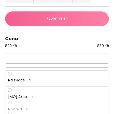
č
z
u
e
j
e
n
ZAVŘÍT FILTR
m
í
e
p
r
Cena
o
829
Kč
830
Kč
d
u
k
t
ů
Na skladě
1
[MO] Akce
1
Novinka
0