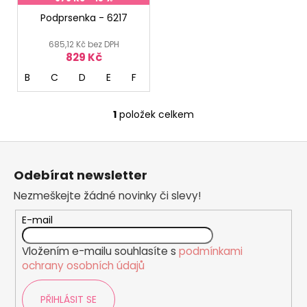
r
o
Podprsenka - 6217
d
685,12 Kč bez DPH
u
829 Kč
k
B
C
D
E
F
t
ů
1
položek celkem
O
v
Z
l
á
á
Odebírat newsletter
d
p
a
Nezmeškejte žádné novinky či slevy!
a
c
t
E-mail
í
í
p
Vložením e-mailu souhlasíte s
podmínkami
r
ochrany osobních údajů
v
k
PŘIHLÁSIT SE
y