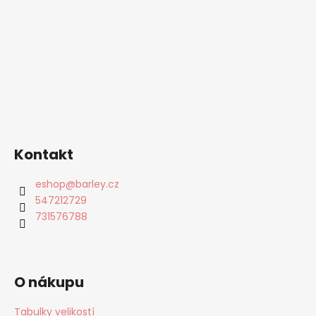
Kontakt
eshop
@
barley.cz
547212729
731576788
O nákupu
Tabulky velikostí