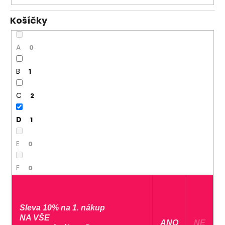
Košíčky
A
0
B
1
C
2
D
1
E
0
F
0
G
0
Sleva 10% na 1. nákup
H
0
NA VŠE
​ ANO ​
NE