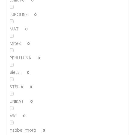
0
LUPOLINE
0
MAT
0
Mitex
0
PPHU LUNA
0
SieLEI
0
STELLA
0
UNIKAT
0
VIKI
0
Ysabel mora
0