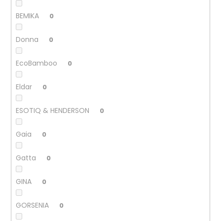
BEMIKA
0
Donna
0
EcoBamboo
0
Eldar
0
ESOTIQ & HENDERSON
0
Gaia
0
Gatta
0
GINA
0
GORSENIA
0