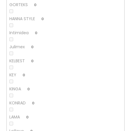
GORTEKS
0
HANNA STYLE
0
Intimidea
0
Julimex
0
KELBEST
0
KEY
0
KINGA
0
KONRAD
0
LAMA
0
Leilieve