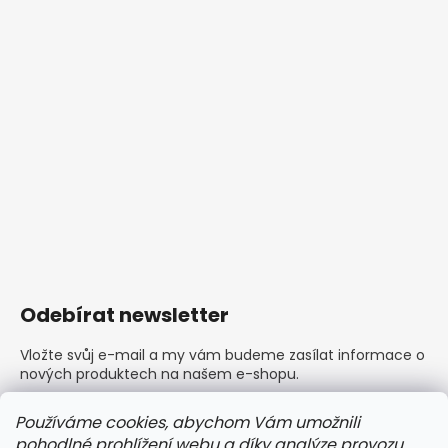
Odebírat newsletter
Vložte svůj e-mail a my vám budeme zasílat informace o
nových produktech na našem e-shopu.
E-mail
Používáme cookies, abychom Vám umožnili
pohodlné prohlížení webu a díky analýze provozu