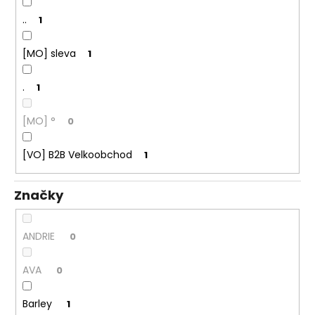
..
1
[MO] sleva
1
.
1
[MO] °
0
[VO] B2B Velkoobchod
1
Značky
ANDRIE
0
AVA
0
Barley
1