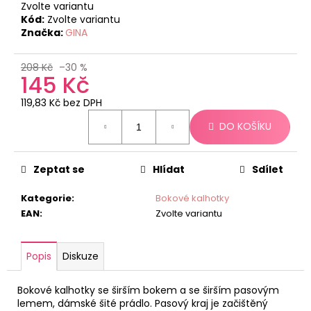
č
Zvolte variantu
u
Kód:
Zvolte variantu
j
Značka:
GINA
e
m
208 Kč
–30 %
e
145 Kč
119,83 Kč bez DPH
Měrná
DO KOŠÍKU
cena:
Zeptat se
Hlídat
Sdílet
Kategorie
:
Bokové kalhotky
EAN
:
Zvolte variantu
Popis
Diskuze
Bokové kalhotky se širším bokem a se širším pasovým
lemem, dámské šité prádlo. Pasový kraj je začištěný