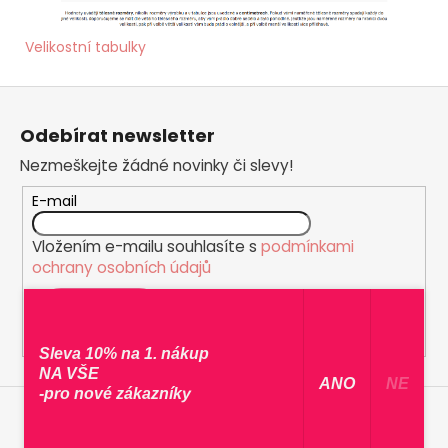
Velikostní tabulky
Z
á
Odebírat newsletter
p
Nezmeškejte žádné novinky či slevy!
a
t
E-mail
í
Vložením e-mailu souhlasíte s
podmínkami
ochrany osobních údajů
PŘIHLÁSIT SE
Sleva 10% na 1. nákup
NA VŠE
​ ANO ​
NE
-pro nové zákazníky