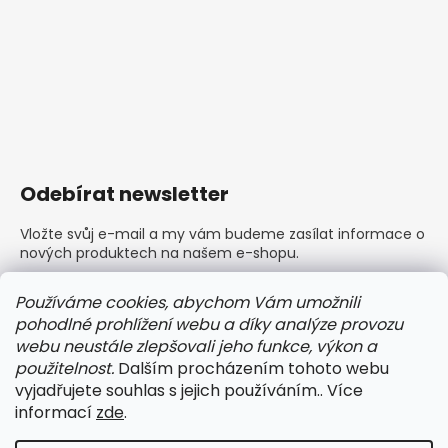
Odebírat newsletter
Vložte svůj e-mail a my vám budeme zasílat informace o
nových produktech na našem e-shopu.
E-mail
Používáme cookies, abychom Vám umožnili
pohodlné prohlížení webu a díky analýze provozu
Vložením e-mailu souhlasíte s
podmínkami ochrany
webu neustále zlepšovali jeho funkce, výkon a
osobních údajů
použitelnost.
Dalším procházením tohoto webu
vyjadřujete souhlas s jejich používáním.. Více
PŘIHLÁSIT SE
informací
zde
.