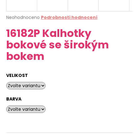
a
j
Průměrné
Neohodnoceno
Podrobnosti hodnocení
í
hodnocení
16182P Kalhotky
produktu
t
je
?
bokové se širokým
0,0
z
bokem
5
hvězdiček.
HLEDAT
VELIKOST
D
BARVA
o
p
o
r
u