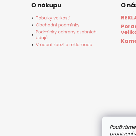
O nákupu
O ná
REKL
Tabulky velikostí
Obchodní podmínky
Pora
velik
Podmínky ochrany osobních
údajů
Kame
Vrácení zboží a reklamace
Používáme
prohlížení