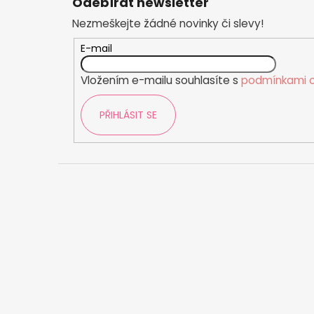
č
Odebírat newsletter
p
u
Nezmeškejte žádné novinky či slevy!
a
j
t
e
E-mail
m
í
e
Vložením e-mailu souhlasíte s
podmínkami o
PŘIHLÁSIT SE