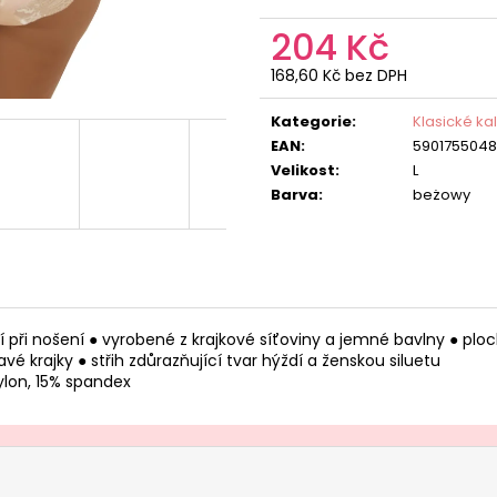
204 Kč
168,60 Kč bez DPH
Měrná
cena:
Kategorie
:
Klasické ka
EAN
:
590175504
Velikost
:
L
Barva
:
beżowy
odlí při nošení ● vyrobené z krajkové síťoviny a jemné bavlny ● p
 krajky ● střih zdůrazňující tvar hýždí a ženskou siluetu
nylon, 15% spandex