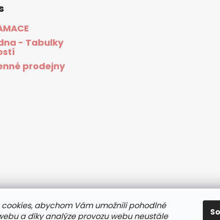
s
AMACE
dna - Tabulky
ostí
nné prodejny
 cookies, abychom Vám umožnili pohodlné
S
 webu a díky analýze provozu webu neustále