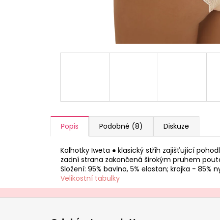
a
j
í
t
?
HLEDAT
Popis
Podobné (8)
Diskuze
Kalhotky Iweta ● klasický střih zajišťující poh
D
zadní strana zakončená širokým pruhem poutavé
o
Složení: 95% bavlna, 5% elastan; krajka - 85% 
p
Velikostní tabulky
o
r
Z
u
á