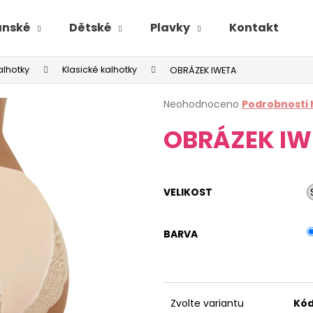
ánské
Dětské
Plavky
Kontakt
alhotky
Klasické kalhotky
OBRÁZEK IWETA
Průměrné
Neohodnoceno
Podrobnosti
hodnocení
OBRÁZEK IW
produktu
je
0,0
z
5
VELIKOST
hvězdiček.
BARVA
Zvolte variantu
Kód