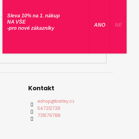
Sleva 10% na 1. nákup
NA VŠE
​ ANO ​
NE
-pro nové zákazníky
Kontakt
eshop
@
barley.cz
547212729
731576788