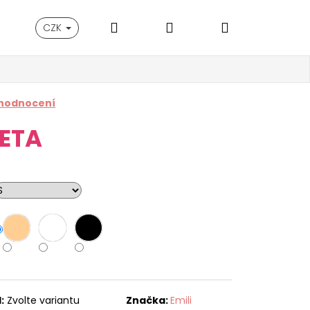
Hledat
Přihlášení
Nákupní
CZK
košík
 hodnocení
ETA
:
Zvolte variantu
Značka:
Emili