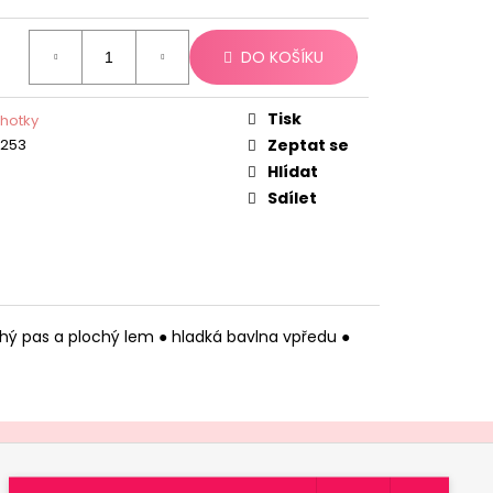
DO KOŠÍKU
Tisk
lhotky
8253
Zeptat se
Hlídat
Sdílet
lochý pas a plochý lem ● hladká bavlna vpředu ●