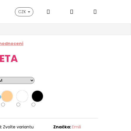
Hledat
Přihlášení
Nákupní
CZK
košík
 hodnocení
ETA
:
Zvolte variantu
Značka:
Emili