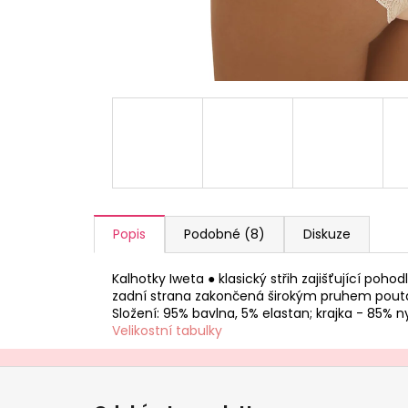
a
j
í
t
?
HLEDAT
Popis
Podobné (8)
Diskuze
Kalhotky Iweta ● klasický střih zajišťující poh
D
zadní strana zakončená širokým pruhem poutavé
o
Složení: 95% bavlna, 5% elastan; krajka - 85% 
p
Velikostní tabulky
o
r
Z
u
á