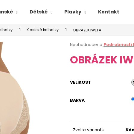
ánské
Dětské
Plavky
Kontakt
alhotky
Klasické kalhotky
OBRÁZEK IWETA
Průměrné
Neohodnoceno
Podrobnosti
hodnocení
OBRÁZEK IW
produktu
je
0,0
z
5
VELIKOST
hvězdiček.
BARVA
Zvolte variantu
Kód