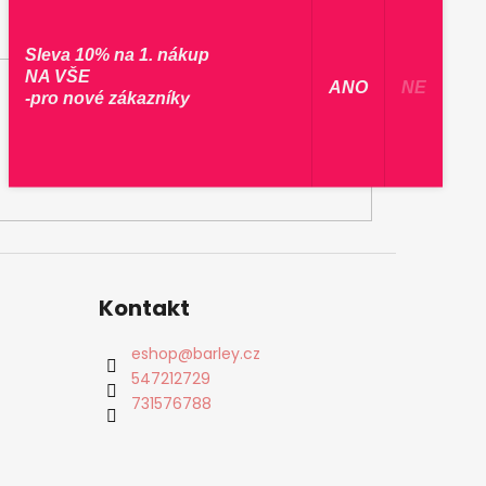
Sleva 10% na 1. nákup
NA VŠE
​ ANO ​
NE
-pro nové zákazníky
Kontakt
eshop
@
barley.cz
547212729
731576788