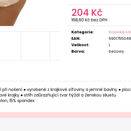
204 Kč
168,60 Kč bez DPH
Měrná
cena:
Kategorie
:
Klasické ka
EAN
:
590175504
Velikost
:
L
Barva
:
beżowy
odlí při nošení ● vyrobené z krajkové síťoviny a jemné bavlny ● p
 krajky ● střih zdůrazňující tvar hýždí a ženskou siluetu
nylon, 15% spandex