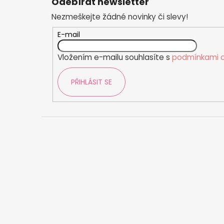
č
Odebírat newsletter
p
u
Nezmeškejte žádné novinky či slevy!
a
j
t
e
E-mail
m
í
e
Vložením e-mailu souhlasíte s
podmínkami o
PŘIHLÁSIT SE