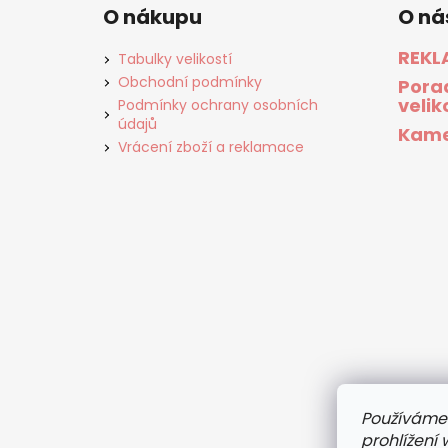
O nákupu
O ná
REKL
Tabulky velikostí
Obchodní podmínky
Pora
velik
Podmínky ochrany osobních
údajů
Kame
Vrácení zboží a reklamace
Používáme
prohlížení