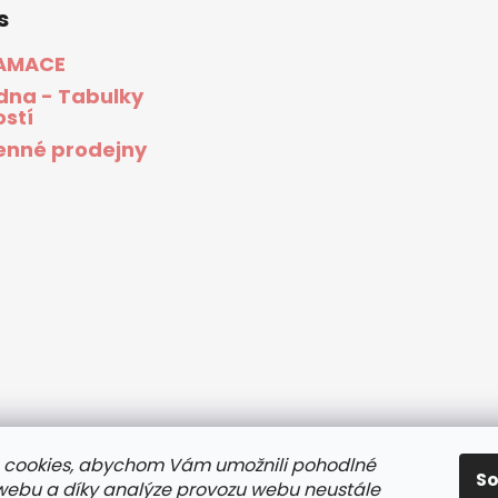
s
AMACE
dna - Tabulky
ostí
nné prodejny
 cookies, abychom Vám umožnili pohodlné
S
 webu a díky analýze provozu webu neustále