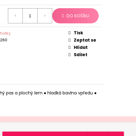
DO KOŠÍKU
Tisk
lhotky
8260
Zeptat se
Hlídat
Sdílet
lochý pas a plochý lem ● hladká bavlna vpředu ●