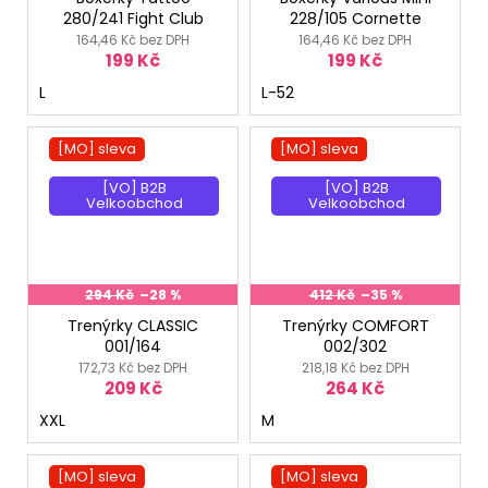
280/241 Fight Club
228/105 Cornette
164,46 Kč bez DPH
164,46 Kč bez DPH
199 Kč
199 Kč
L
L-52
[MO] sleva
[MO] sleva
[VO] B2B
[VO] B2B
Velkoobchod
Velkoobchod
294 Kč
–28 %
412 Kč
–35 %
Trenýrky CLASSIC
Trenýrky COMFORT
001/164
002/302
172,73 Kč bez DPH
218,18 Kč bez DPH
209 Kč
264 Kč
XXL
M
[MO] sleva
[MO] sleva