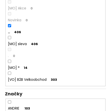
č
u
[MO] Akce
0
j
e
Novinka
0
m
e
..
406
[MO] sleva
406
.
0
[MO] °
14
[VO] B2B Velkoobchod
303
Značky
ANDRIE
103