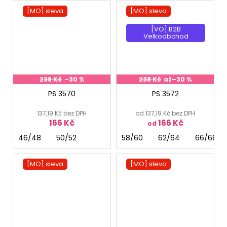
[MO] sleva
[MO] sleva
[VO] B2B
Velkoobchod
238 Kč
–30 %
238 Kč
až
–30 %
PS 3570
PS 3572
137,19 Kč bez DPH
od 137,19 Kč bez DPH
166 Kč
166 Kč
od
46/48
50/52
58/60
62/64
66/68
[MO] sleva
[MO] sleva