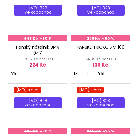
[VO] B2B
[VO] B2B
Velkoobchod
Velkoobchod
449 Kč
–50 %
276 Kč
–50 %
Pánský nátělník BMV
PÁNSKÉ TRIČKO XM 100
047
185,12 Kč bez DPH
114,05 Kč bez DPH
224 Kč
138 Kč
XXL
M
L
XXL
[MO] sleva
[MO] sleva
[VO] B2B
[VO] B2B
Velkoobchod
Velkoobchod
495 Kč
–80 %
342 Kč
–25 %