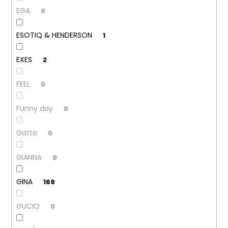
EGA
0
ESOTIQ & HENDERSON
1
EXES
2
FEEL
0
Funny day
0
Gatta
0
GIANNA
0
GINA
169
GUCIO
0