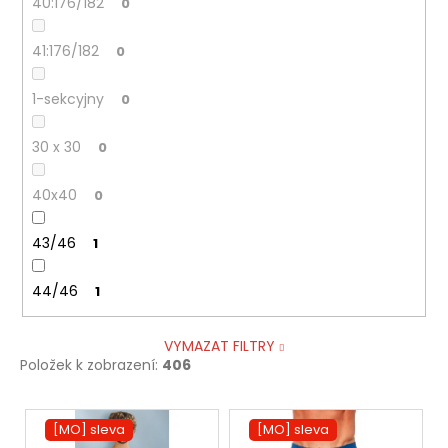
40:176/182
0
41:176/182
0
1-sekcyjny
0
30 x 30
0
40x40
0
43/46
1
44/46
1
VYMAZAT FILTRY
Položek k zobrazení:
406
V
[MO] sleva
[MO] sleva
ý