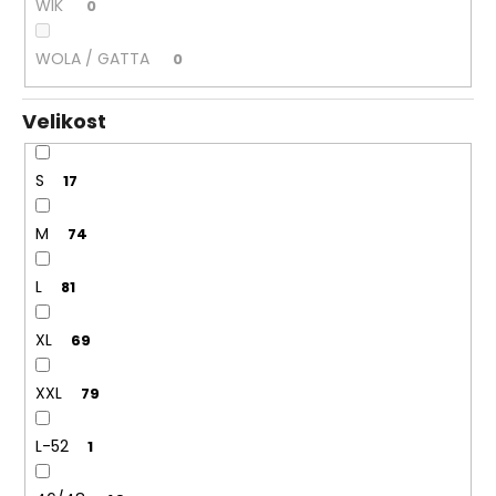
WIK
0
WOLA / GATTA
0
Velikost
S
17
M
74
L
81
XL
69
XXL
79
L-52
1