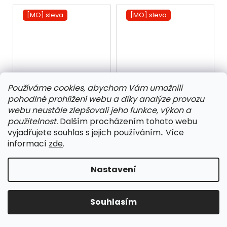
[MO] sleva
[MO] sleva
297 Kč
–29 %
401 Kč
–30 %
Používáme cookies, abychom Vám umožnili
PS 5481
PS 5500
pohodlné prohlížení webu a díky analýze provozu
webu neustále zlepšovali jeho funkce, výkon a
171,90 Kč bez DPH
231,40 Kč bez DPH
použitelnost.
Dalším procházením tohoto webu
208 Kč
280 Kč
vyjadřujete souhlas s jejich používáním.. Více
58/60
62/64
62/64
informací
zde
.
[MO] sleva
[MO] sleva
Nastavení
Souhlasím