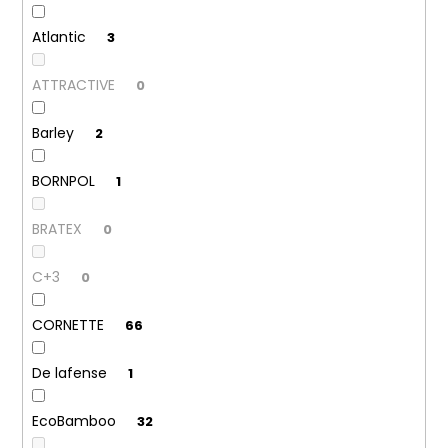
Atlantic
3
ATTRACTIVE
0
Barley
2
BORNPOL
1
BRATEX
0
C+3
0
CORNETTE
66
De lafense
1
EcoBamboo
32