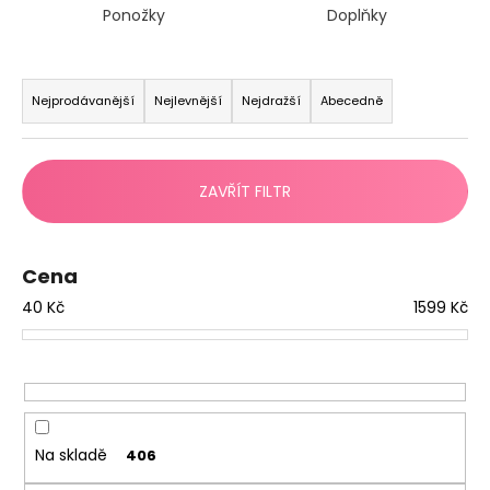
Ponožky
Doplňky
a
j
Ř
í
a
Nejprodávanější
Nejlevnější
Nejdražší
Abecedně
t
z
?
e
n
ZAVŘÍT FILTR
í
p
HLEDAT
r
Cena
o
40
Kč
1599
Kč
d
D
u
o
k
p
t
o
ů
r
Na skladě
406
u