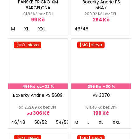
PÁNSKÉ TRIČKO XM
Boxerky Andrie PS
BARCELONA
5647
81,82 Kč bez DPH
209,92 Kč bez DPH
99 Kč
254 Kč
M
XL
XXL
46/48
[MO] sleva
[MO] sleva
451 Kč
až
–32 %
285 Kč
–30 %
Boxerky Andrie PS 5689
PS 3070
od 252,89 Kč bez DPH
164,46 Kč bez DPH
306 Kč
199 Kč
od
46/48
50/52
54/56
M
L
XL
XXL
[MO] sleva
[MO] sleva