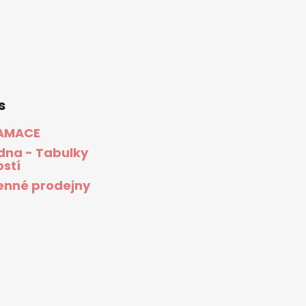
s
AMACE
dna - Tabulky
ostí
nné prodejny