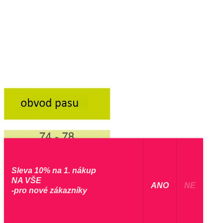
Sleva 10% na 1. nákup
NA VŠE
​ ANO ​
NE
-pro nové zákazníky