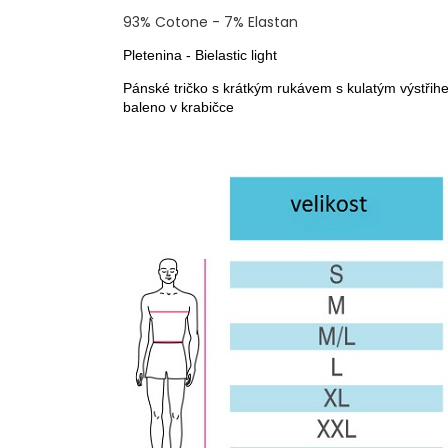
č
u
93% Cotone - 7% Elastan
j
Pletenina - Bielastic light
e
m
Pánské tričko s krátkým rukávem s kulatým výstřih
baleno v krabičce
e