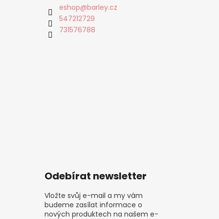
eshop
@
barley.cz
547212729
731576788
Odebírat newsletter
Vložte svůj e-mail a my vám
budeme zasílat informace o
nových produktech na našem e-