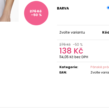
BARVA
276 Kč
–50 %
Zvolte variantu
Kód
276 Kč
–50 %
138 Kč
114,05 Kč bez DPH
Měrná
cena:
Kategorie
:
Pánské prá
EAN
:
Zvolte vari