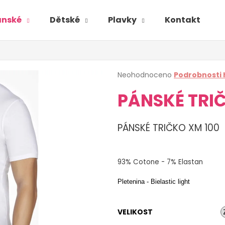
ánské
Dětské
Plavky
Kontakt
Průměrné
Neohodnoceno
Podrobnosti
hodnocení
PÁNSKÉ TRI
produktu
je
0,0
z
PÁNSKÉ TRIČKO XM 100
5
hvězdiček.
93% Cotone - 7% Elastan
Pletenina - Bielastic light
VELIKOST