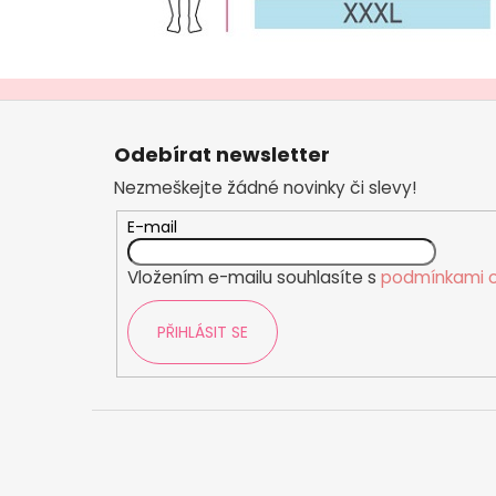
Z
á
Odebírat newsletter
p
Nezmeškejte žádné novinky či slevy!
a
t
E-mail
í
Vložením e-mailu souhlasíte s
podmínkami o
PŘIHLÁSIT SE