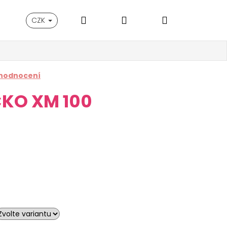
Hledat
Přihlášení
Nákupní
CZK
košík
 hodnocení
ČKO XM 100