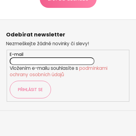
a
j
Z
í
á
t
Odebírat newsletter
p
?
Nezmeškejte žádné novinky či slevy!
a
t
E-mail
í
Vložením e-mailu souhlasíte s
podmínkami
HLEDAT
ochrany osobních údajů
PŘIHLÁSIT SE
D
o
p
o
r
u