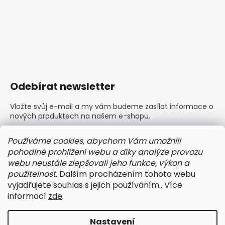
Odebírat newsletter
Vložte svůj e-mail a my vám budeme zasílat informace o
nových produktech na našem e-shopu.
E-mail
Používáme cookies, abychom Vám umožnili
pohodlné prohlížení webu a díky analýze provozu
Vložením e-mailu souhlasíte s
podmínkami ochrany
webu neustále zlepšovali jeho funkce, výkon a
osobních údajů
použitelnost.
Dalším procházením tohoto webu
vyjadřujete souhlas s jejich používáním.. Více
PŘIHLÁSIT SE
informací
zde
.
Nastavení