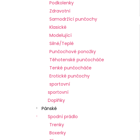
Podkolenky
Zdravotní
Samodržící punčochy
Klasické
Modelující
Silné/Teplé
Punčochové ponožky
Těhotenské punčocháče
Tenké punčocháče
Erotické punčochy
sportovní
sportovní
Doplňky
Pánské
Spodní prádlo
Trenky
Boxerky