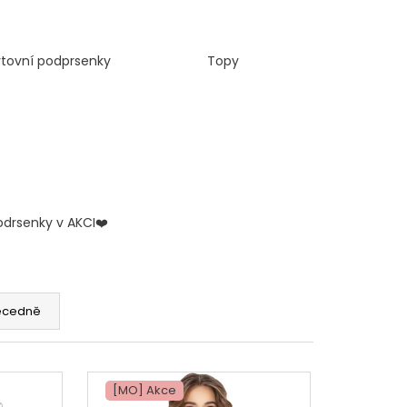
rtovní podprsenky
Topy
odrsenky v AKCI❤️
ecedně
[MO] Akce