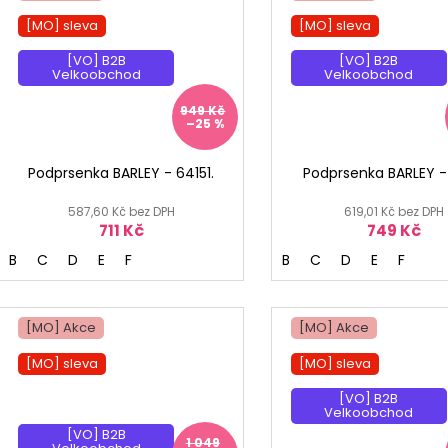
[MO] sleva
[MO] sleva
[VO] B2B
[VO] B2B
Velkoobchod
Velkoobchod
949 Kč
–25 %
Podprsenka BARLEY - 64151.
Podprsenka BARLEY -
587,60 Kč bez DPH
619,01 Kč bez DPH
711 Kč
749 Kč
B
C
D
E
F
B
C
D
E
F
[MO] Akce
[MO] Akce
[MO] sleva
[MO] sleva
[MO] °
[VO] B2B
Velkoobchod
[VO] B2B
1 049