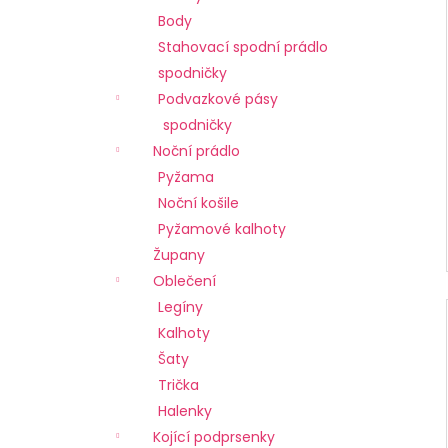
č
Body
u
j
Stahovací spodní prádlo
e
spodničky
m
Podvazkové pásy
e
spodničky
Noční prádlo
Pyžama
Noční košile
Pyžamové kalhoty
Župany
Oblečení
Legíny
Kalhoty
Šaty
Trička
Halenky
Kojící podprsenky