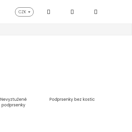
Hledat
Přihlášení
Nákupní
CZK
košík
Nevyztužené
Podprsenky bez kostic
podprsenky