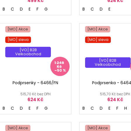
499 Kč
624 Kč
B
C
D
E
F
G
B
C
D
E
[MO] Akce
[MO] Akce
[MO] sleva
[MO] sleva
[VO] B2B
[MO] °
Velkoobchod
[VO] B2B
1 249
Velkoobchod
Kč
–50 %
Podprsenky - 6466/FN
Podprsenka - 646
515,70 Kč bez DPH
515,70 Kč bez DPH
624 Kč
624 Kč
B
C
D
E
F
G
B
C
D
E
F
H
[MO] Akce
[MO] Akce