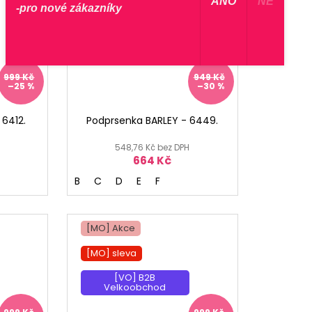
​ ANO ​
NE
-pro nové zákazníky
[MO] sleva
[VO] B2B
Velkoobchod
999 Kč
949 Kč
–25 %
–30 %
 6412.
Podprsenka BARLEY - 6449.
548,76 Kč bez DPH
664 Kč
B
C
D
E
F
[MO] Akce
[MO] sleva
[VO] B2B
Velkoobchod