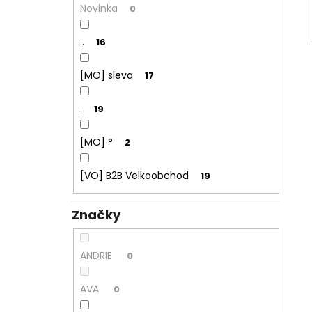
Novinka
0
..
16
[MO] sleva
17
.
19
[MO] °
2
[VO] B2B Velkoobchod
19
Značky
ANDRIE
0
AVA
0