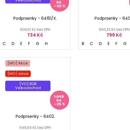
Velkoobchod
Kč
–30 %
Podprsenky - 64151/X.
Podprsenky - 641
606,61 Kč bez DPH
660,33 Kč bez DPH
734 Kč
799 Kč
C
D
E
F
G
H
B
C
D
E
F
G
[MO] Akce
[MO] sleva
[VO] B2B
Velkoobchod
1 049
Kč
–25 %
Podprsenky - 6402.
649,59 Kč bez DPH