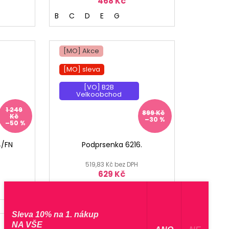
468 Kč
B
C
D
E
G
[MO] Akce
[MO] sleva
[VO] B2B
Velkoobchod
1 249
899 Kč
Kč
–30 %
–50 %
4/FN
Podprsenka 6216.
519,83 Kč bez DPH
629 Kč
B
C
D
E
Sleva 10% na 1. nákup
[MO] Akce
NA VŠE