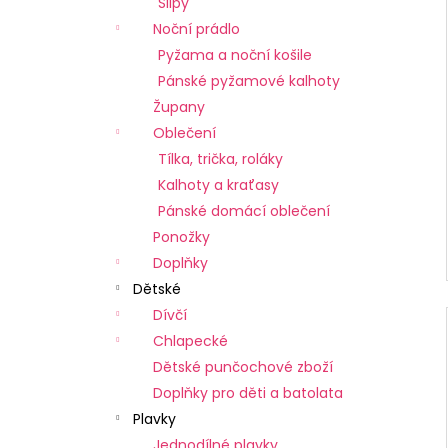
Slipy
Noční prádlo
Pyžama a noční košile
Pánské pyžamové kalhoty
Župany
Oblečení
Tílka, trička, roláky
Kalhoty a kraťasy
Pánské domácí oblečení
Ponožky
Doplňky
Dětské
Dívčí
Chlapecké
Dětské punčochové zboží
Doplňky pro děti a batolata
Plavky
Jednodílné plavky