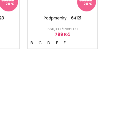
999 Kč
999 Kč
–20 %
–20 %
28
Podprsenky - 64121
660,33 Kč bez DPH
799 Kč
B
C
D
E
F