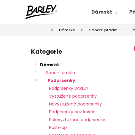
K
Přejít
na
o
Dámské
P
obsah
Zpět
Zpět
š
do
do
í
Domů
Dámské
Spodní prádlo
P
C
k
obchodu
obchodu
P
o
o
p
Kategorie
Přeskočit
s
o
kategorie
t
t
Dámské
r
ř
Spodní prádlo
a
e
Podprsenky
n
b
Podprsenky BARLEY
n
u
Vyztužené podprsenky
í
j
Nevyztužené podprsenky
p
e
Podprsenky bez kostic
a
t
Polovyztužené podprsenky
n
e
Push-up
e
n