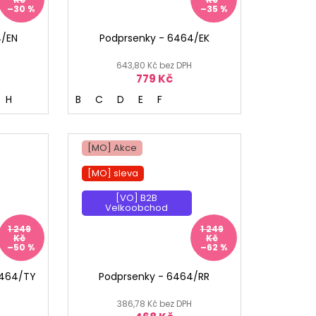
–30 %
–35 %
4/EN
Podprsenky - 6464/EK
643,80 Kč bez DPH
779 Kč
H
B
C
D
E
F
[MO] Akce
[MO] sleva
[VO] B2B
Velkoobchod
1 249
1 249
Kč
Kč
–50 %
–62 %
6464/TY
Podprsenky - 6464/RR
386,78 Kč bez DPH