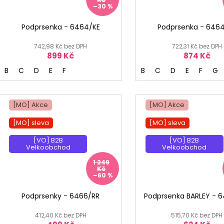
–30 %
Podprsenka - 6464/KE
Podprsenka - 646
742,98 Kč bez DPH
722,31 Kč bez DPH
899 Kč
874 Kč
B
C
D
E
F
B
C
D
E
F
G
[MO] Akce
[MO] Akce
[MO] sleva
[MO] sleva
[VO] B2B
[VO] B2B
Velkoobchod
Velkoobchod
1 249
Kč
–60 %
Podprsenky - 6466/RR
Podprsenka BARLEY - 
412,40 Kč bez DPH
515,70 Kč bez DPH