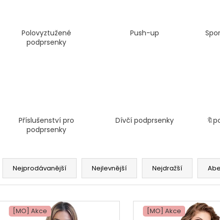
Polovyztužené
Push-up
Spo
podprsenky
Příslušenství pro
Dívčí podprsenky
🔖p
podprsenky
Ř
a
Nejprodávanější
Nejlevnější
Nejdražší
Ab
z
e
V
n
ý
[MO] Akce
[MO] Akce