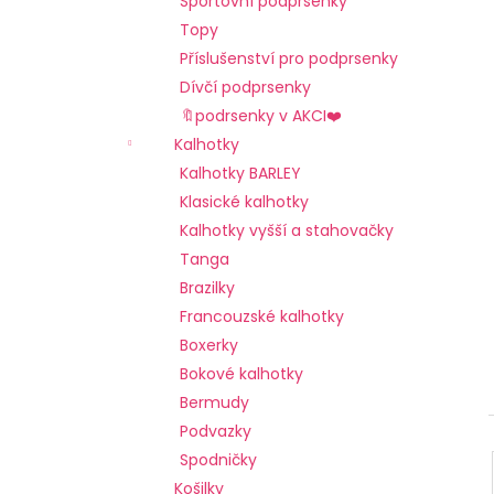
Sportovní podprsenky
l
a
Topy
j
Příslušenství pro podprsenky
í
Dívčí podprsenky
t
🔖podrsenky v AKCI❤️
?
Kalhotky
Kalhotky BARLEY
Klasické kalhotky
Kalhotky vyšší a stahovačky
HLEDAT
Tanga
Brazilky
Francouzské kalhotky
Boxerky
D
o
Bokové kalhotky
p
Bermudy
o
Podvazky
r
Spodničky
u
Košilky