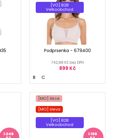
[VO] B2B
Velkoobchod
H35
Podprsenka - 679400
742,98 Kč bez DPH
899 Kč
B
C
[MO] Akce
[MO] sleva
[VO] B2B
Velkoobchod
1 249
1 199
Kč
Kč