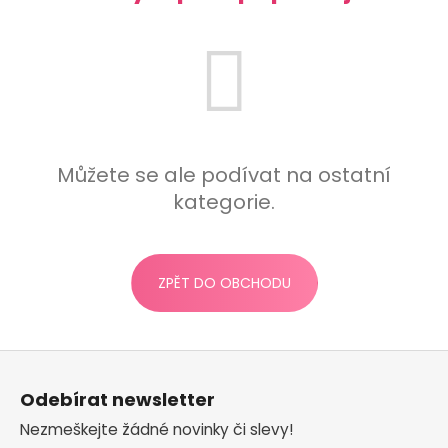
č
u
j
e
m
e
Můžete se ale podívat na ostatní
kategorie.
ZPĚT DO OBCHODU
Z
á
Odebírat newsletter
p
Nezmeškejte žádné novinky či slevy!
a