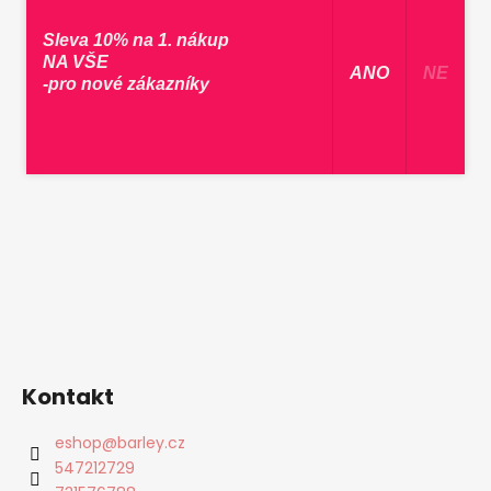
Sleva 10% na 1. nákup
NA VŠE
​ ANO ​
NE
-pro nové zákazníky
Kontakt
eshop
@
barley.cz
547212729