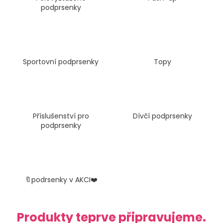
podprsenky
a
j
í
t
?
Sportovní podprsenky
Topy
HLEDAT
Příslušenství pro
Dívčí podprsenky
podprsenky
D
o
p
🔖podrsenky v AKCI❤️
o
r
u
Produkty teprve připravujeme.