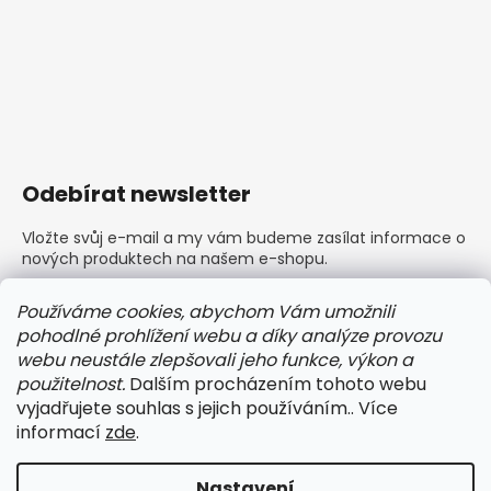
Odebírat newsletter
Vložte svůj e-mail a my vám budeme zasílat informace o
nových produktech na našem e-shopu.
E-mail
Používáme cookies, abychom Vám umožnili
pohodlné prohlížení webu a díky analýze provozu
Vložením e-mailu souhlasíte s
podmínkami ochrany
webu neustále zlepšovali jeho funkce, výkon a
osobních údajů
použitelnost.
Dalším procházením tohoto webu
vyjadřujete souhlas s jejich používáním.. Více
PŘIHLÁSIT SE
informací
zde
.
Nastavení