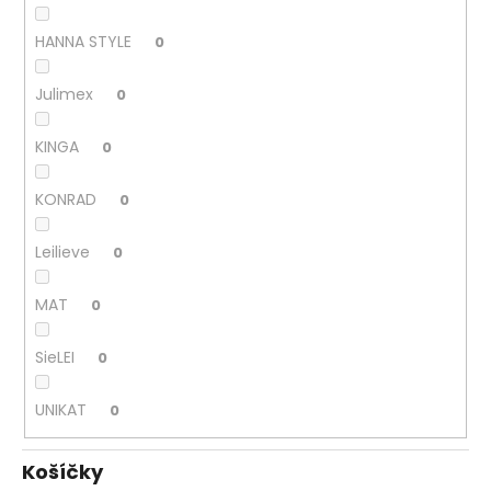
HANNA STYLE
0
Julimex
0
KINGA
0
KONRAD
0
Leilieve
0
MAT
0
SieLEI
0
UNIKAT
0
Košíčky