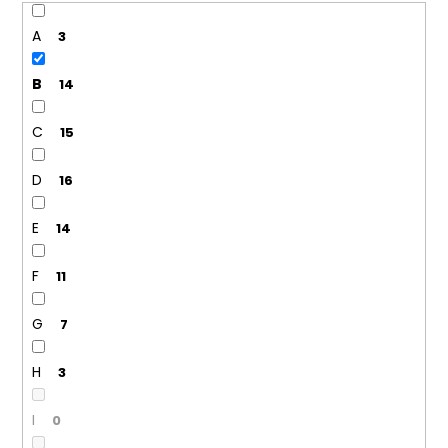
A
3
B
14
C
15
D
16
E
14
F
11
G
7
H
3
I
0