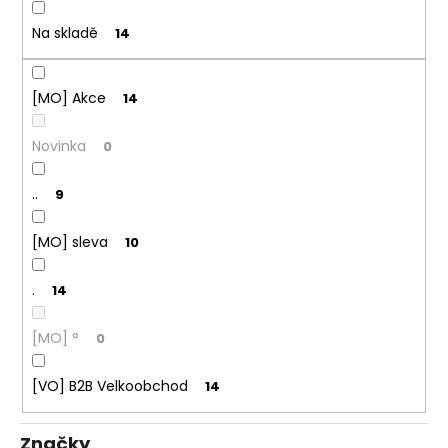
ů
a
Na skladě
14
j
í
t
[MO] Akce
14
?
Novinka
0
..
9
HLEDAT
[MO] sleva
10
.
14
D
o
[MO] °
0
p
o
[VO] B2B Velkoobchod
14
r
u
Značky