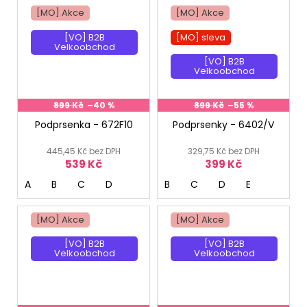
[MO] Akce
[MO] Akce
[VO] B2B
[MO] sleva
Velkoobchod
[VO] B2B
Velkoobchod
899 Kč
–40 %
899 Kč
–55 %
Podprsenka - 672F10
Podprsenky - 6402/V
445,45 Kč bez DPH
329,75 Kč bez DPH
539 Kč
399 Kč
A
B
C
D
B
C
D
E
[MO] Akce
[MO] Akce
[VO] B2B
[VO] B2B
Velkoobchod
Velkoobchod