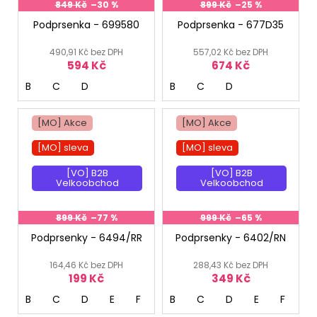
849 Kč
–30 %
899 Kč
–25 %
Podprsenka - 699580
Podprsenka - 677D35
490,91 Kč bez DPH
557,02 Kč bez DPH
594 Kč
674 Kč
B
C
D
B
C
D
[MO] Akce
[MO] Akce
[MO] sleva
[MO] sleva
[VO] B2B
[VO] B2B
Velkoobchod
Velkoobchod
899 Kč
–77 %
999 Kč
–65 %
Podprsenky - 6494/RR
Podprsenky - 6402/RN
164,46 Kč bez DPH
288,43 Kč bez DPH
199 Kč
349 Kč
B
C
D
E
F
B
C
D
E
F