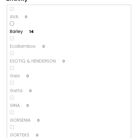
č
u
j
AVA
0
e
m
Barley
14
e
EcoBamboo
0
ESOTIQ & HENDERSON
0
Gaia
0
Gatta
0
GINA
0
GORSENIA
0
GORTEKS
0