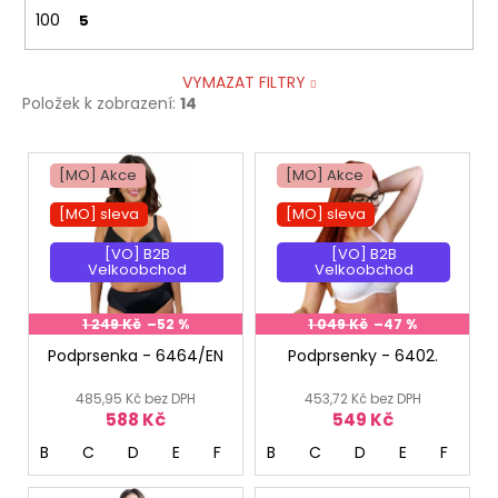
100
5
VYMAZAT FILTRY
Položek k zobrazení:
14
V
[MO] Akce
[MO] Akce
ý
p
[MO] sleva
[MO] sleva
i
[VO] B2B
[VO] B2B
s
Velkoobchod
Velkoobchod
p
r
1 249 Kč
–52 %
1 049 Kč
–47 %
o
Podprsenka - 6464/EN
Podprsenky - 6402.
d
485,95 Kč bez DPH
453,72 Kč bez DPH
u
588 Kč
549 Kč
k
B
C
D
E
F
G
B
H
C
D
E
F
G
t