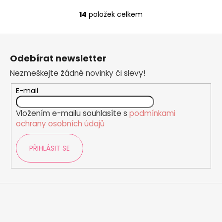
14
položek celkem
O
v
Z
l
á
á
Odebírat newsletter
d
p
a
Nezmeškejte žádné novinky či slevy!
a
c
t
E-mail
í
í
p
Vložením e-mailu souhlasíte s
podmínkami
r
ochrany osobních údajů
v
k
PŘIHLÁSIT SE
y
v
ý
p
i
s
u