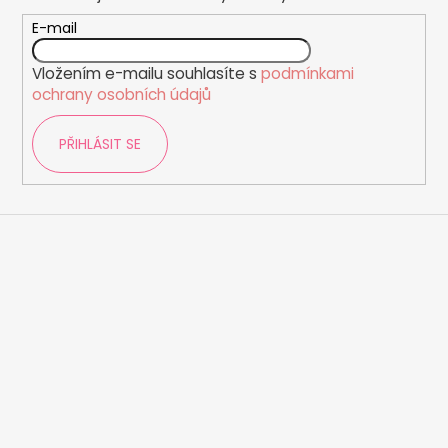
a
c
t
E-mail
í
í
p
Vložením e-mailu souhlasíte s
podmínkami
r
ochrany osobních údajů
v
k
PŘIHLÁSIT SE
y
v
ý
p
i
s
u