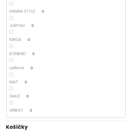
HANNA STYLE
0
Julimex
0
KINGA
0
KONRAD
0
Leilieve
0
MAT
0
SieLEI
0
UNIKAT
0
Košíčky