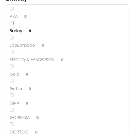
č
u
j
AVA
0
e
m
Barley
9
e
EcoBamboo
0
ESOTIQ & HENDERSON
0
Gaia
0
Gatta
0
GINA
0
GORSENIA
0
GORTEKS
0