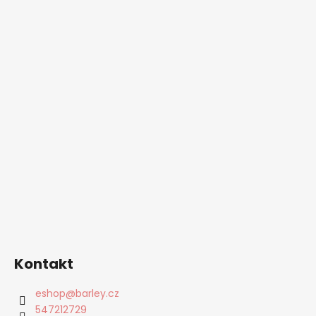
Kontakt
eshop
@
barley.cz
547212729