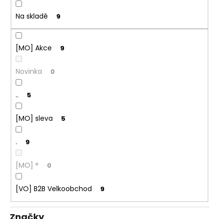
ů
a
Na skladě
9
j
í
t
[MO] Akce
9
?
Novinka
0
..
5
HLEDAT
[MO] sleva
5
.
9
D
o
[MO] °
0
p
o
[VO] B2B Velkoobchod
9
r
u
Značky