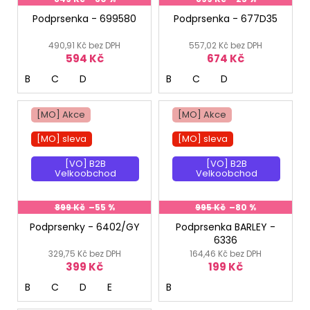
Podprsenka - 699580
Podprsenka - 677D35
490,91 Kč bez DPH
557,02 Kč bez DPH
594 Kč
674 Kč
B
C
D
B
C
D
[MO] Akce
[MO] Akce
[MO] sleva
[MO] sleva
[VO] B2B
[VO] B2B
Velkoobchod
Velkoobchod
899 Kč
–55 %
995 Kč
–80 %
Podprsenky - 6402/GY
Podprsenka BARLEY -
6336
329,75 Kč bez DPH
164,46 Kč bez DPH
399 Kč
199 Kč
B
C
D
E
B