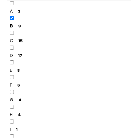
A
3
B
9
C
15
D
17
E
8
F
6
G
4
H
4
I
1