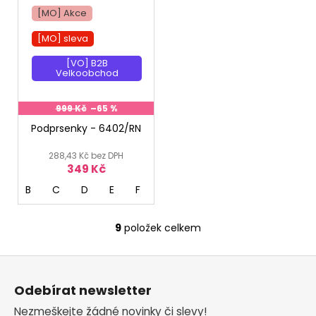
[MO] Akce
[MO] sleva
[VO] B2B
Velkoobchod
999 Kč
–65 %
Podprsenky - 6402/RN
288,43 Kč bez DPH
349 Kč
B
C
D
E
F
9
položek celkem
O
v
Z
l
á
á
Odebírat newsletter
d
p
a
Nezmeškejte žádné novinky či slevy!