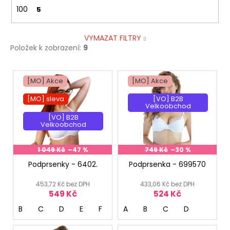
100
5
VYMAZAT FILTRY
Položek k zobrazení:
9
V
[MO] Akce
[MO] Akce
ý
p
[MO] sleva
[VO] B2B
Velkoobchod
i
[VO] B2B
s
Velkoobchod
p
r
1 049 Kč
–47 %
749 Kč
–30 %
o
Podprsenky - 6402.
Podprsenka - 699570
d
453,72 Kč bez DPH
433,06 Kč bez DPH
u
549 Kč
524 Kč
k
B
C
D
E
F
G
A
B
C
D
t