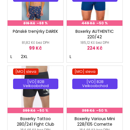
i
s
p
r
316 Kč
–68 %
449 Kč
–50 %
o
Pánské trenýrky DAREK
Boxerky AUTHENTIC
220/42
d
81,82 Kč bez DPH
185,12 Kč bez DPH
u
99 Kč
224 Kč
k
L
2XL
L
t
ů
[MO] sleva
[MO] sleva
[VO] B2B
[VO] B2B
Velkoobchod
Velkoobchod
399 Kč
–50 %
398 Kč
–50 %
Boxerky Tattoo
Boxerky Various Mini
280/241 Fight Club
228/105 Cornette
164,46 Kč bez DPH
164,46 Kč bez DPH