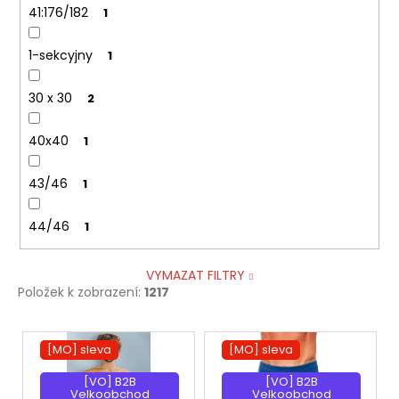
41:176/182
1
1-sekcyjny
1
30 x 30
2
40x40
1
43/46
1
44/46
1
VYMAZAT FILTRY
Položek k zobrazení:
1217
V
[MO] sleva
[MO] sleva
ý
p
[VO] B2B
[VO] B2B
Velkoobchod
Velkoobchod