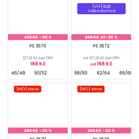
[VO] B2B
Velkoobchod
238 Kč
–30 %
238 Kč
až
–30 %
PS 3570
PS 3572
137,19 Kč bez DPH
od 137,19 Kč bez DPH
166 Kč
166 Kč
od
46/48
50/52
58/60
62/64
66/68
[MO] sleva
[MO] sleva
289 Kč
–30 %
263 Kč
–30 %