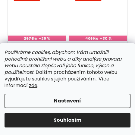
297 Kč
–29 %
401 Kč
–30 %
PS 5481
PS 5500
Používáme cookies, abychom Vám umožnili
pohodlné prohlížení webu a díky analýze provozu
171,90 Kč bez DPH
231,40 Kč bez DPH
208 Kč
280 Kč
webu neustále zlepšovali jeho funkce, výkon a
použitelnost.
Dalším procházením tohoto webu
58/60
62/64
62/64
vyjadřujete souhlas s jejich používáním.. Více
informací
zde
.
[MO] sleva
[MO] sleva
Nastavení
Souhlasím
398 Kč
–30 %
411 Kč
–29 %