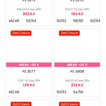
PS 3573
PS 3576
166,94 Kč bez DPH
152,07 Kč bez DPH
202 Kč
184 Kč
46/48
62/64
50/52
58/60
62/64
[MO] sleva
[MO] sleva
193 Kč
–30 %
319 Kč
–30 %
PS 3577
PS 4808
111,57 Kč bez DPH
184,30 Kč bez DPH
135 Kč
223 Kč
46/48
50/52
54/56
[MO] sleva
[MO] sleva