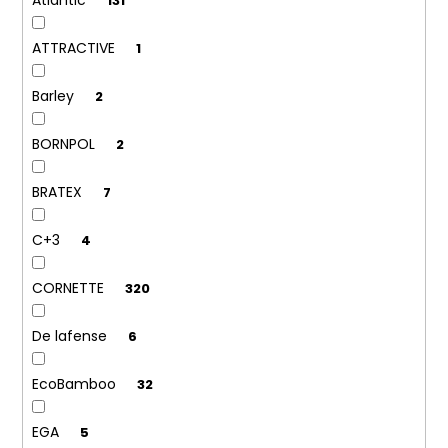
131
ATTRACTIVE
1
Barley
2
BORNPOL
2
BRATEX
7
C+3
4
CORNETTE
320
De lafense
6
EcoBamboo
32
EGA
5