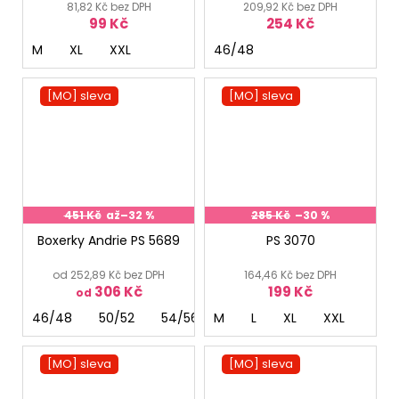
81,82 Kč bez DPH
209,92 Kč bez DPH
99 Kč
254 Kč
M
XL
XXL
46/48
[MO] sleva
[MO] sleva
451 Kč
až
–32 %
285 Kč
–30 %
Boxerky Andrie PS 5689
PS 3070
od 252,89 Kč bez DPH
164,46 Kč bez DPH
306 Kč
199 Kč
od
46/48
50/52
54/56
M
L
XL
XXL
[MO] sleva
[MO] sleva