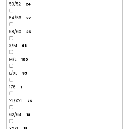
50/52
24
54/56
22
58/60
25
S/M
68
M/L
100
L/XL
93
176
1
XL/XXL
75
62/64
18
XXXL
18