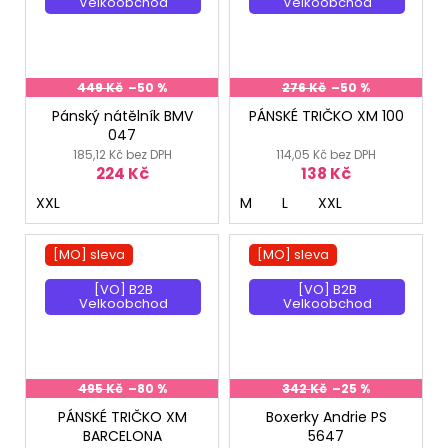
Velkoobchod
Velkoobchod
449 Kč
–50 %
276 Kč
–50 %
Pánský nátělník BMV
PÁNSKÉ TRIČKO XM 100
047
185,12 Kč bez DPH
114,05 Kč bez DPH
224 Kč
138 Kč
XXL
M
L
XXL
[MO] sleva
[MO] sleva
[VO] B2B
[VO] B2B
Velkoobchod
Velkoobchod
495 Kč
–80 %
342 Kč
–25 %
PÁNSKÉ TRIČKO XM
Boxerky Andrie PS
BARCELONA
5647