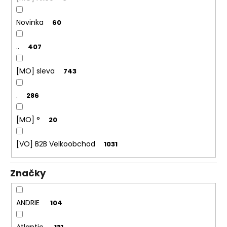
č
u
j
Novinka
60
e
m
..
407
e
[MO] sleva
743
.
286
[MO] °
20
[VO] B2B Velkoobchod
1031
Značky
ANDRIE
104
Atlantic