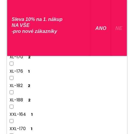
L-182
2
Sleva 10% na 1. nákup
NA VŠE
L-188
1
​ ANO ​
NE
-pro nové zákazníky
XL-164
1
XL-170
2
XL-176
1
XL-182
2
XL-188
2
XXL-164
1
XXL-170
1