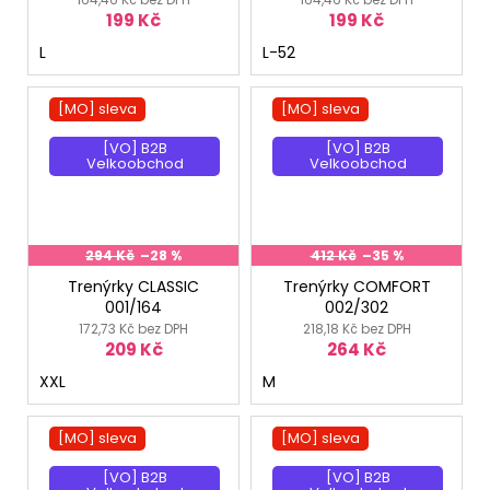
199 Kč
199 Kč
L
L-52
[MO] sleva
[MO] sleva
[VO] B2B
[VO] B2B
Velkoobchod
Velkoobchod
294 Kč
–28 %
412 Kč
–35 %
Trenýrky CLASSIC
Trenýrky COMFORT
001/164
002/302
172,73 Kč bez DPH
218,18 Kč bez DPH
209 Kč
264 Kč
XXL
M
[MO] sleva
[MO] sleva
[VO] B2B
[VO] B2B