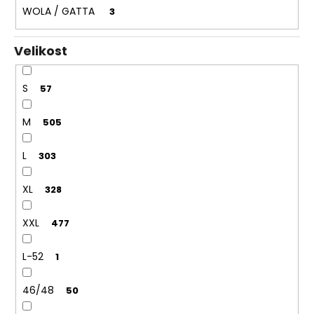
WOLA / GATTA
3
Velikost
S
57
M
505
L
303
XL
328
XXL
477
L-52
1
46/48
50