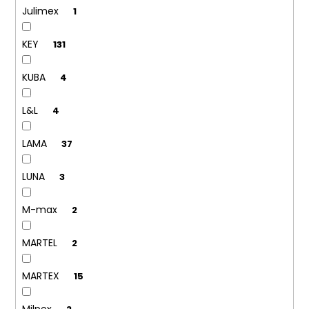
Julimex
1
KEY
131
KUBA
4
L&L
4
LAMA
37
LUNA
3
M-max
2
MARTEL
2
MARTEX
15
Milpex