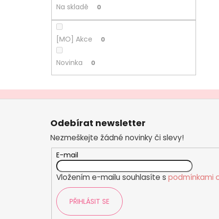
Na skladě
0
[MO] Akce
0
Novinka
0
Z
á
Odebírat newsletter
p
Nezmeškejte žádné novinky či slevy!
a
t
E-mail
í
Vložením e-mailu souhlasíte s
podmínkami o
PŘIHLÁSIT SE