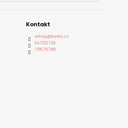
Kontakt
eshop
@
barley.cz
547212729
731576788