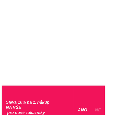
Sleva 10% na 1. nákup
NA VŠE
​ ANO ​
NE
-pro nové zákazníky