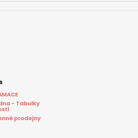
s
AMACE
dna - Tabulky
ostí
nné prodejny