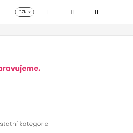
Hledat
Přihlášení
Nákupní
CZK
košík
ipravujeme.
statní kategorie.