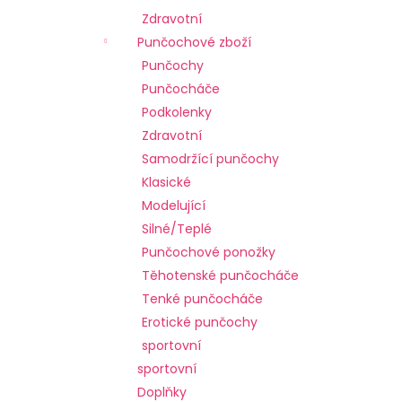
č
Zdravotní
u
j
Punčochové zboží
e
Punčochy
m
Punčocháče
e
Podkolenky
Zdravotní
Samodržící punčochy
Klasické
Modelující
Silné/Teplé
Punčochové ponožky
Těhotenské punčocháče
Tenké punčocháče
Erotické punčochy
sportovní
sportovní
Doplňky