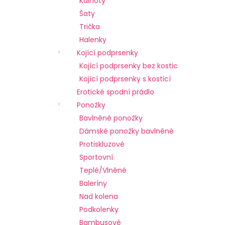
Kalhoty
l
a
Šaty
j
Trička
í
Halenky
t
Kojící podprsenky
?
Kojící podprsenky bez kostic
Kojící podprsenky s kosticí
Erotické spodní prádlo
Ponožky
HLEDAT
Bavlněné ponožky
Dámské ponožky bavlněné
Protiskluzové
Sportovní
D
o
Teplé/Vlněné
p
Baleríny
o
Nad kolena
r
Podkolenky
u
Bambusové