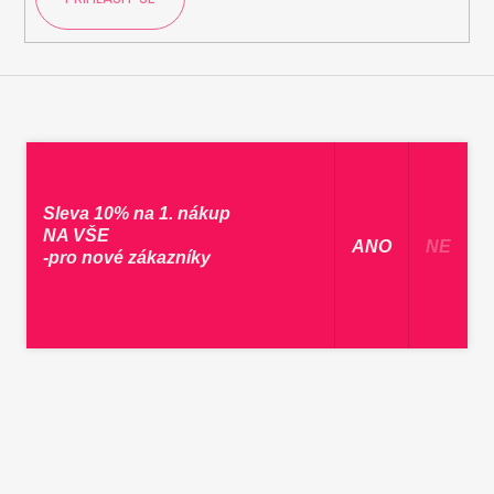
Sleva 10% na 1. nákup
NA VŠE
​ ANO ​
NE
-pro nové zákazníky