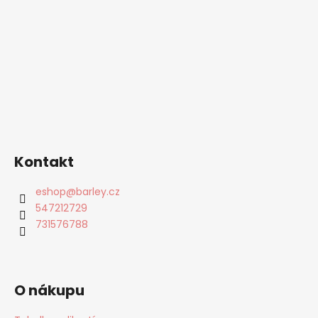
Kontakt
eshop
@
barley.cz
547212729
731576788
O nákupu