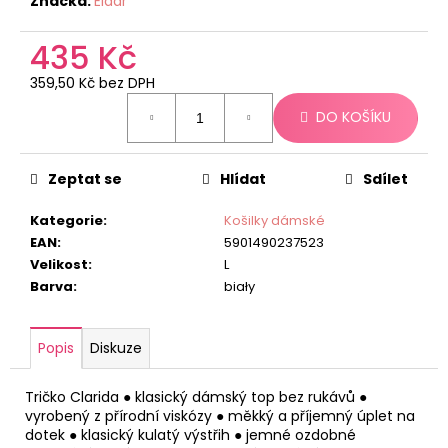
č
Značka:
Eldar
u
j
435 Kč
e
359,50 Kč bez DPH
m
Měrná
e
DO KOŠÍKU
cena:
Zeptat se
Hlídat
Sdílet
Kategorie
:
Košilky dámské
EAN
:
5901490237523
Velikost
:
L
Barva
:
biały
Popis
Diskuze
Tričko Clarida ● klasický dámský top bez rukávů ●
vyrobený z přírodní viskózy ● měkký a příjemný úplet na
dotek ● klasický kulatý výstřih ● jemné ozdobné