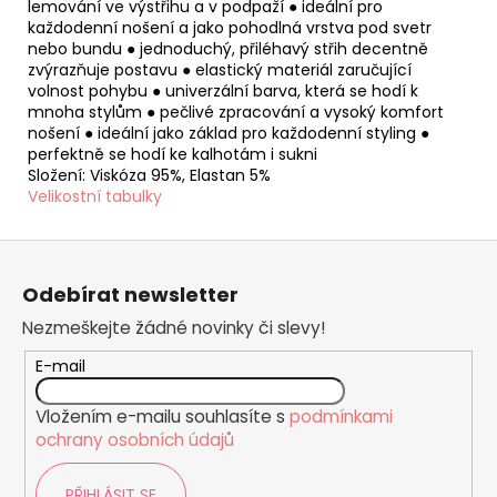
lemování ve výstřihu a v podpaží ● ideální pro
každodenní nošení a jako pohodlná vrstva pod svetr
nebo bundu ● jednoduchý, přiléhavý střih decentně
zvýrazňuje postavu ● elastický materiál zaručující
volnost pohybu ● univerzální barva, která se hodí k
mnoha stylům ● pečlivé zpracování a vysoký komfort
nošení ● ideální jako základ pro každodenní styling ●
perfektně se hodí ke kalhotám i sukni
Složení: Viskóza 95%, Elastan 5%
Velikostní tabulky
Z
á
Odebírat newsletter
p
Nezmeškejte žádné novinky či slevy!
a
t
E-mail
í
Vložením e-mailu souhlasíte s
podmínkami
ochrany osobních údajů
PŘIHLÁSIT SE