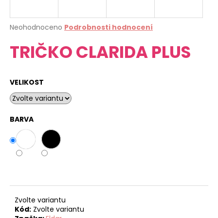
a
j
Průměrné
Neohodnoceno
Podrobnosti hodnocení
í
hodnocení
TRIČKO CLARIDA PLUS
produktu
t
je
?
0,0
z
VELIKOST
5
hvězdiček.
HLEDAT
BARVA
D
o
p
o
r
Zvolte variantu
u
Kód:
Zvolte variantu