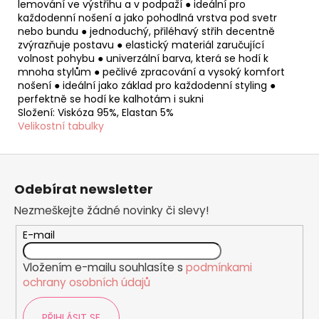
lemování ve výstřihu a v podpaží ● ideální pro
každodenní nošení a jako pohodlná vrstva pod svetr
nebo bundu ● jednoduchý, přiléhavý střih decentně
zvýrazňuje postavu ● elastický materiál zaručující
volnost pohybu ● univerzální barva, která se hodí k
mnoha stylům ● pečlivé zpracování a vysoký komfort
nošení ● ideální jako základ pro každodenní styling ●
perfektně se hodí ke kalhotám i sukni
Složení: Viskóza 95%, Elastan 5%
Velikostní tabulky
Z
á
Odebírat newsletter
p
Nezmeškejte žádné novinky či slevy!
a
t
E-mail
í
Vložením e-mailu souhlasíte s
podmínkami
ochrany osobních údajů
PŘIHLÁSIT SE