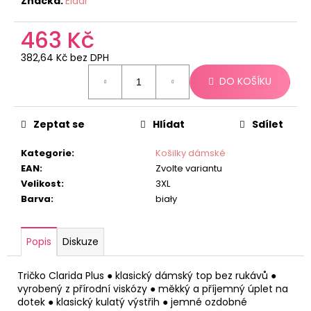
č
Značka:
Eldar
u
j
463 Kč
e
382,64 Kč bez DPH
m
Měrná
e
DO KOŠÍKU
cena:
Zeptat se
Hlídat
Sdílet
Kategorie
:
Košilky dámské
EAN
:
Zvolte variantu
Velikost
:
3XL
Barva
:
biały
Popis
Diskuze
Tričko Clarida Plus ● klasický dámský top bez rukávů ●
vyrobený z přírodní viskózy ● měkký a příjemný úplet na
dotek ● klasický kulatý výstřih ● jemné ozdobné