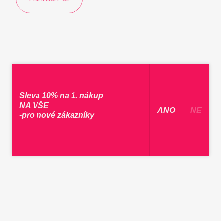
Sleva 10% na 1. nákup
NA VŠE
​ ANO ​
NE
-pro nové zákazníky