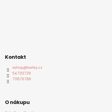
Kontakt
eshop
@
barley.cz
547212729
731576788
O nákupu