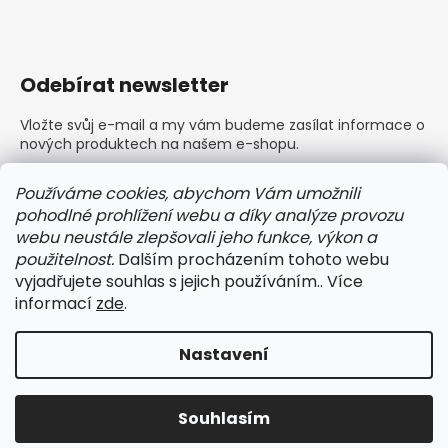
Odebírat newsletter
Vložte svůj e-mail a my vám budeme zasílat informace o
nových produktech na našem e-shopu.
E-mail
Používáme cookies, abychom Vám umožnili
pohodlné prohlížení webu a díky analýze provozu
Vložením e-mailu souhlasíte s
podmínkami ochrany
webu neustále zlepšovali jeho funkce, výkon a
osobních údajů
použitelnost.
Dalším procházením tohoto webu
vyjadřujete souhlas s jejich používáním.. Více
PŘIHLÁSIT SE
informací
zde
.
Nastavení
Vytvořil Shoptet
Copyright 2026
BARLEY dámské a pánské prádlo
.
Souhlasím
Všechna práva vyhrazena.