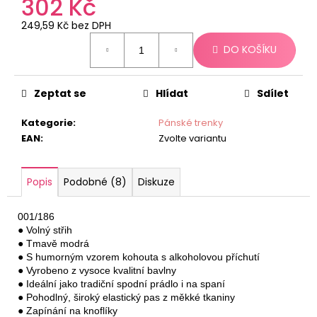
302 Kč
č
u
249,59 Kč bez DPH
j
Měrná
e
DO KOŠÍKU
cena:
m
e
Zeptat se
Hlídat
Sdílet
Kategorie
:
Pánské trenky
EAN
:
Zvolte variantu
Popis
Podobné (8)
Diskuze
001/186

● Volný střih

● Tmavě modrá

● S humorným vzorem kohouta s alkoholovou příchutí

● Vyrobeno z vysoce kvalitní bavlny

● Ideální jako tradiční spodní prádlo i na spaní

● Pohodlný, široký elastický pas z měkké tkaniny

● Zapínání na knoflíky
