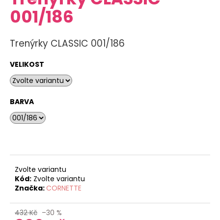
je
a
001/186
0,0
z
j
5
í
hvězdiček.
Trenýrky CLASSIC 001/186
t
?
VELIKOST
BARVA
HLEDAT
D
o
Zvolte variantu
p
Kód:
Zvolte variantu
o
Značka:
CORNETTE
r
u
432 Kč
–30 %