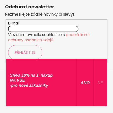
á
Odebírat newsletter
p
Nezmeškejte žádné novinky či slevy!
a
t
E-mail
í
Vložením e-mailu souhlasíte s
podmínkami
ochrany osobních údajů
PŘIHLÁSIT SE
Sleva 10% na 1. nákup
NA VŠE
​ ANO ​
NE
-pro nové zákazníky