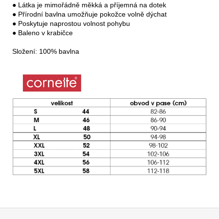
● Látka je mimořádně měkká a příjemná na dotek

● Přírodní bavlna umožňuje pokožce volně dýchat

● Poskytuje naprostou volnost pohybu

● Baleno v krabičce

Složení: 100% bavlna
Z