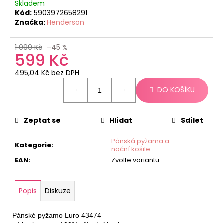
č
Skladem
u
Kód:
5903972658291
j
Značka:
Henderson
e
m
1 099 Kč
–45 %
599 Kč
e
495,04 Kč bez DPH
Měrná
DO KOŠÍKU
cena:
Zeptat se
Hlídat
Sdílet
Pánská pyžama a
Kategorie
:
noční košile
EAN
:
Zvolte variantu
Popis
Diskuze
Pánské pyžamo Luro 43474
