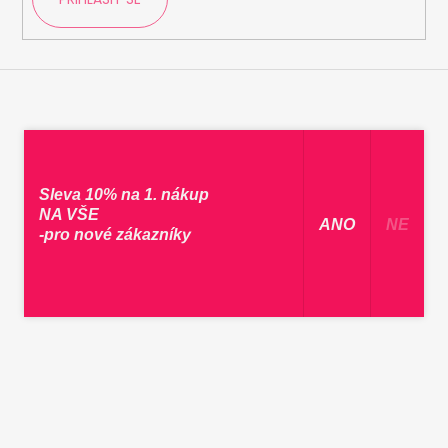
Sleva 10% na 1. nákup
NA VŠE
​ ANO ​
NE
-pro nové zákazníky