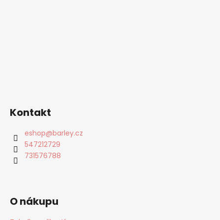
Kontakt
eshop
@
barley.cz
547212729
731576788
O nákupu