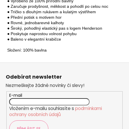
● Vyrobeno ze 100% přírodní bavlny

● Zaručuje prodyšnost, měkkost a pohodlí po celou noc

● Tričko s dlouhým rukávem a kulatým výstřihem

● Přední potisk s motivem hor

● Rovné, jednobarevné kalhoty

● Široký, pohodlný elastický pas s logem Henderson

● Poskytuje naprostou volnost pohybu

● Baleno v elegantní krabičce

Složení: 100% bavlna
Z
á
Odebírat newsletter
p
Nezmeškejte žádné novinky či slevy!
a
t
E-mail
í
Vložením e-mailu souhlasíte s
podmínkami
ochrany osobních údajů
PŘIHLÁSIT SE