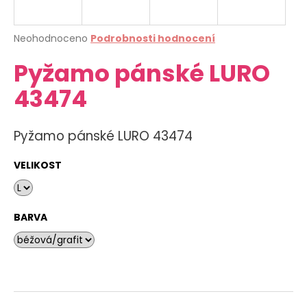
a
j
Průměrné
Neohodnoceno
Podrobnosti hodnocení
í
hodnocení
Pyžamo pánské LURO
produktu
t
je
?
43474
0,0
z
5
hvězdiček.
Pyžamo pánské LURO 43474
HLEDAT
VELIKOST
D
BARVA
o
p
o
r
u