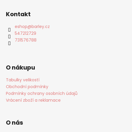
Kontakt
eshop
@
barley.cz
547212729
731576788
O nákupu
Tabulky velikostí
Obchodní podmínky
Podmínky ochrany osobních údajů
Vrácení zboží a reklamace
O nás