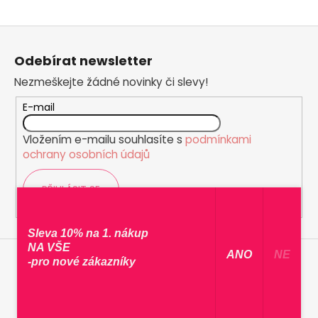
Z
á
Odebírat newsletter
p
Nezmeškejte žádné novinky či slevy!
a
t
E-mail
í
Vložením e-mailu souhlasíte s
podmínkami
ochrany osobních údajů
PŘIHLÁSIT SE
Sleva 10% na 1. nákup
NA VŠE
​ ANO ​
NE
-pro nové zákazníky