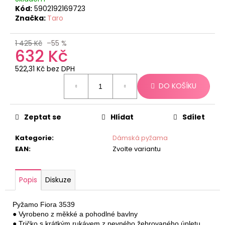
č
Kód:
5902192169723
u
Značka:
Taro
j
e
1 425 Kč
–55 %
m
632 Kč
e
522,31 Kč bez DPH
Měrná
DO KOŠÍKU
cena:
Zeptat se
Hlídat
Sdílet
Kategorie
:
Dámská pyžama
EAN
:
Zvolte variantu
Popis
Diskuze
Pyžamo Fiora 3539

● Vyrobeno z měkké a pohodlné bavlny

● Tričko s krátkým rukávem z pevného žebrovaného úpletu
