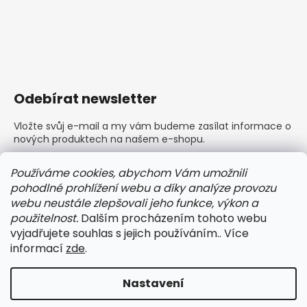
Odebírat newsletter
Vložte svůj e-mail a my vám budeme zasílat informace o
nových produktech na našem e-shopu.
E-mail
Používáme cookies, abychom Vám umožnili
pohodlné prohlížení webu a díky analýze provozu
Vložením e-mailu souhlasíte s
podmínkami ochrany
webu neustále zlepšovali jeho funkce, výkon a
osobních údajů
použitelnost.
Dalším procházením tohoto webu
vyjadřujete souhlas s jejich používáním.. Více
PŘIHLÁSIT SE
informací
zde
.
Nastavení
Vytvořil Shoptet