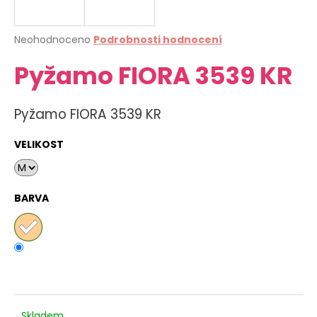
a
j
Průměrné
Neohodnoceno
Podrobnosti hodnocení
í
hodnocení
Pyžamo FIORA 3539 KR
produktu
t
je
?
0,0
z
Pyžamo FIORA 3539 KR
5
hvězdiček.
VELIKOST
HLEDAT
BARVA
D
o
p
o
r
u
Skladem