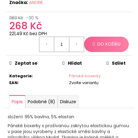
č
Značka:
ANDRIE
u
j
383 Kč
–30 %
e
268 Kč
m
221,49 Kč bez DPH
e
Měrná
DO KOŠÍKU
cena:
Zeptat se
Hlídat
Sdílet
Kategorie
:
Pánské boxerky
EAN
:
Zvolte variantu
Popis
Podobné (8)
Diskuze
složení: 95% bavlna, 5% elastan
Pánské boxerky s prošívanou zakrytou elastickou gumou
v pase jsou vyrobeny z elastické směsi bavlny a
přírodního vlákna Modal. Tkanina je krásně měkká a