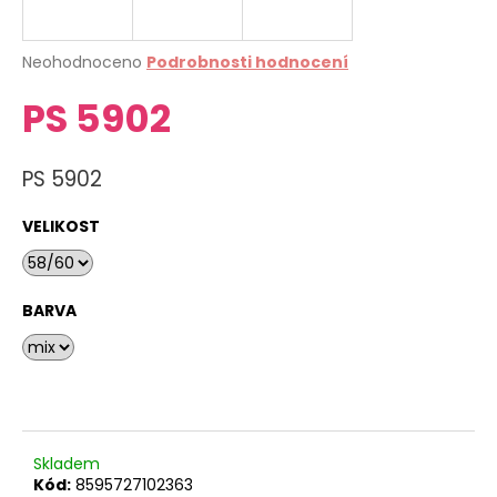
a
j
Průměrné
Neohodnoceno
Podrobnosti hodnocení
í
hodnocení
PS 5902
produktu
t
je
?
0,0
z
PS 5902
5
hvězdiček.
VELIKOST
HLEDAT
BARVA
D
o
p
o
r
Skladem
u
Kód:
8595727102363