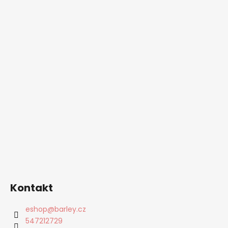
Kontakt
eshop
@
barley.cz
547212729