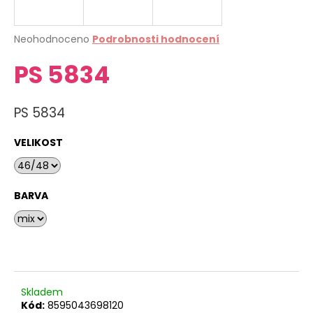
a
j
Průměrné
Neohodnoceno
Podrobnosti hodnocení
í
hodnocení
PS 5834
produktu
t
je
?
0,0
z
PS 5834
5
hvězdiček.
VELIKOST
HLEDAT
BARVA
D
o
p
o
r
Skladem
u
Kód:
8595043698120