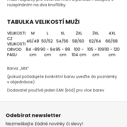
rozepínáním na dva knoflíčky.
TABULKA VELIKOSTÍ MUŽI
VELIKOSTI
M
L
XL
2XL
3XL
4XL
CZ
46/48
50/52
54/56
58/60
62/64
66/68
VELIKOSTI
OBVOD
84 -89
90 - 94
95 - 99
100 -
105 - 109
110 - 120
PASU
cm
cm
cm
104 cm
cm
cm
Barva: „MIX“
(pokud požadujete konkrétní barvu uveďte do poznámky
v objednávce)
Dodavatel používá jeden EAN (kód) pro více barev
Z
á
Odebírat newsletter
p
Nezmeškejte žádné novinky či slevy!
a