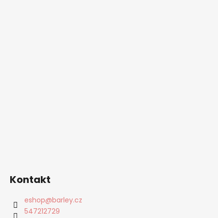
Kontakt
eshop
@
barley.cz
547212729