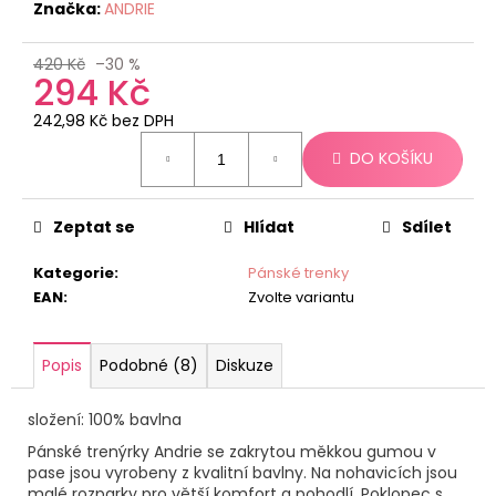
č
Značka:
ANDRIE
u
j
420 Kč
–30 %
e
294 Kč
m
242,98 Kč bez DPH
e
Měrná
DO KOŠÍKU
cena:
Zeptat se
Hlídat
Sdílet
Kategorie
:
Pánské trenky
EAN
:
Zvolte variantu
Popis
Podobné (8)
Diskuze
složení: 100% bavlna
Pánské trenýrky Andrie se zakrytou měkkou gumou v
pase jsou vyrobeny z kvalitní bavlny. Na nohavicích jsou
malé rozparky pro větší komfort a pohodlí. Poklopec s