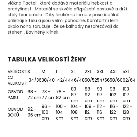
vlákna Tactel , které dodává materiálu hebkost a
prodyšnost . Materiál se skvěle přizpůsobí postavě a drží
stálý tvar prádla . Díky širokému lemu v pase ideálně
přiléhají k tělu a jsou velmi pohodlné. Komfortní lem
okolo noho zaručuje , že se kalhotky nezařezávají do
stehen . Bavlněný klínek
TABULKA VELIKOSTÍ ŽENY
VELIKOSTI
S
M
L
XL
2XL
3XL
4XL
5XL
CZ
34/36
38/40
42/44
46/48
50/52
54/56
58/60
62/64
VELIKOSTI
83 -
88 -
93 -
98 -
103 -
OBVOD
68 -
73 -
78 -
87
92
97
102
107
PASU
72 cm
77 cm
82 cm
cm
cm
cm
cm
cm
96 -
100 -
104 -
108 -
112 -
116 -
122 -
OBVOD
92 -
100
104
108
112
116
122
128
BOKŮ
96 cm
cm
cm
cm
cm
cm
cm
cm