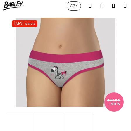
K
Přejít
Hledat
Náku
M
Přihlášen
CZK
na
o
obsah
Zpět
Zpět
košík
š
[MO] sleva
í
C
k
o
p
o
t
ř
e
b
u
j
427 Kč
–29 %
e
t
e
n