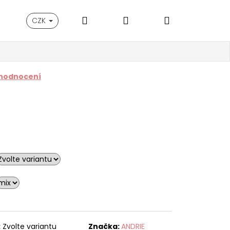
Hledat
Přihlášení
Nákupní
CZK
košík
 hodnocení
:
Zvolte variantu
Značka:
ANDRIE