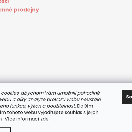
ostí
nné prodejny
 cookies, abychom Vám umožnili pohodlné
S
 webu a díky analýze provozu webu neustále
jeho funkce, výkon a použitelnost.
Dalším
m tohoto webu vyjadřujete souhlas s jejich
.. Více informací
zde
.
lo
. Všechna práva vyhrazena.