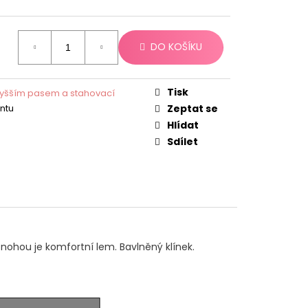
DO KOŠÍKU
Tisk
 vyšším pasem a stahovací
antu
Zeptat se
Hlídat
Sdílet
 nohou je komfortní lem. Bavlněný klínek.