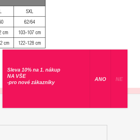
Sleva 10% na 1. nákup
NA VŠE
​ ANO ​
NE
-pro nové zákazníky