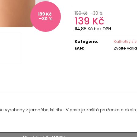
199 Kč
–30 %
199 Kč
139 Kč
–30 %
114,88 Kč bez DPH
Měrná
cena:
Kategorie
:
Kalhotky s
EAN
:
Zvolte vari
ou vyrobeny z jemného 1x1 ribu. V pase je zašitá pruženka a okolo