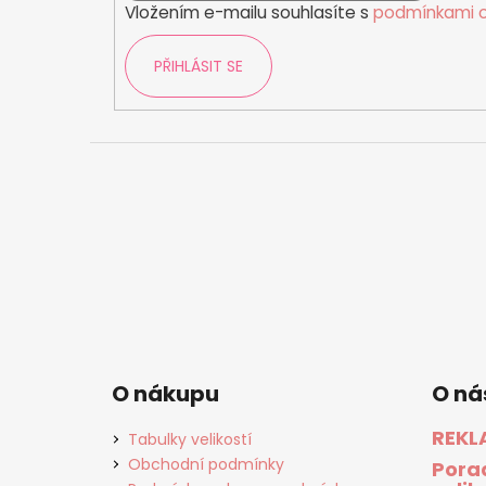
Vložením e-mailu souhlasíte s
podmínkami o
PŘIHLÁSIT SE
O nákupu
O ná
REKL
Tabulky velikostí
Obchodní podmínky
Pora