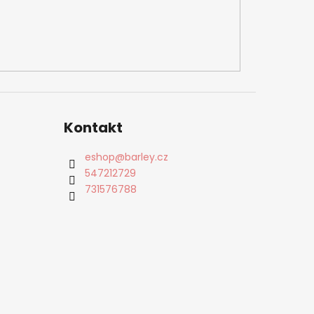
Kontakt
eshop
@
barley.cz
547212729
731576788