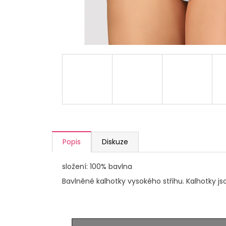
a
j
í
t
?
HLEDAT
Popis
Diskuze
D
složení: 100% bavlna
o
Bavlněné kalhotky vysokého střihu. Kalhotky js
p
o
r
u