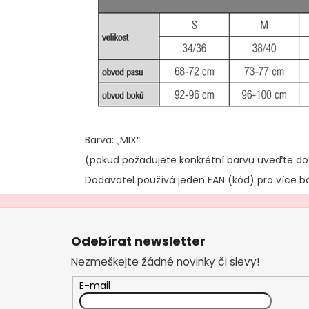
č
u
j
e
m
e
Barva: „MIX“
(pokud požadujete konkrétní barvu uveďte d
Dodavatel používá jeden EAN (kód) pro více b
Z
á
Odebírat newsletter
p
Nezmeškejte žádné novinky či slevy!
a
t
E-mail
í