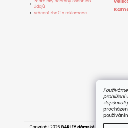
velik
Podmínky ochrany osobních
údajů
Kame
Vrácení zboží a reklamace
Používáme
prohlížení
zlepšovali 
procházení
používáním
Copyright 2026
BARLEY dámské a pánské prád