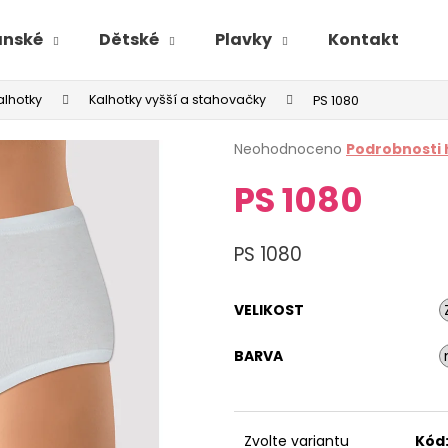
ánské
Dětské
Plavky
Kontakt
alhotky
Kalhotky vyšší a stahovačky
PS 1080
Průměrné
Neohodnoceno
Podrobnosti
hodnocení
PS 1080
produktu
je
0,0
z
PS 1080
5
hvězdiček.
VELIKOST
BARVA
Zvolte variantu
Kód