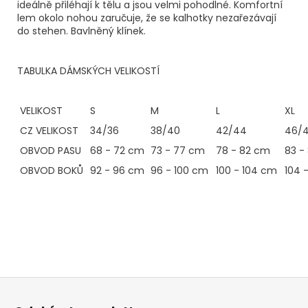
ideálně přiléhají k tělu a jsou velmi pohodlné. Komfortní
lem okolo nohou zaručuje, že se kalhotky nezařezávají
do stehen. Bavlněný klínek.
TABULKA DÁMSKÝCH VELIKOSTÍ
VELIKOST
S
M
L
XL
CZ VELIKOST
34/36
38/40
42/44
46/
OBVOD PASU
68 - 72 cm
73 - 77 cm
78 - 82 cm
83 -
OBVOD BOKŮ
92 - 96 cm
96 - 100 cm
100 - 104 cm
104 
Z
á