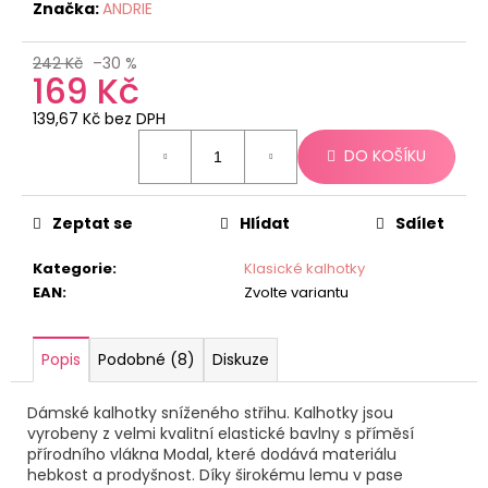
č
Značka:
ANDRIE
u
j
242 Kč
–30 %
e
169 Kč
m
139,67 Kč bez DPH
e
Měrná
DO KOŠÍKU
cena:
Zeptat se
Hlídat
Sdílet
Kategorie
:
Klasické kalhotky
EAN
:
Zvolte variantu
Popis
Podobné (8)
Diskuze
Dámské kalhotky sníženého střihu. Kalhotky jsou
vyrobeny z velmi kvalitní elastické bavlny s příměsí
přírodního vlákna Modal, které dodává materiálu
hebkost a prodyšnost. Díky širokému lemu v pase