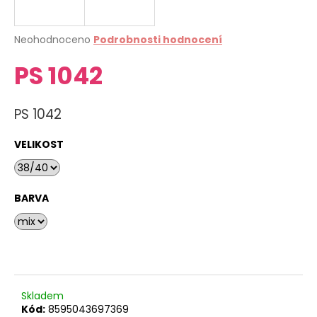
a
j
Průměrné
Neohodnoceno
Podrobnosti hodnocení
í
hodnocení
PS 1042
produktu
t
je
?
0,0
z
PS 1042
5
hvězdiček.
VELIKOST
HLEDAT
BARVA
D
o
p
o
r
Skladem
u
Kód:
8595043697369