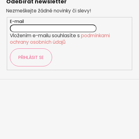
Odebírat newsletter
p
Nezmeškejte žádné novinky či slevy!
a
t
E-mail
í
Vložením e-mailu souhlasíte s
podmínkami
ochrany osobních údajů
PŘIHLÁSIT SE