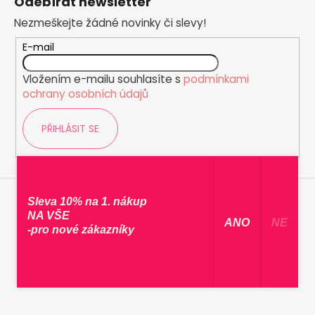
Odebírat newsletter
p
Nezmeškejte žádné novinky či slevy!
a
t
E-mail
í
Vložením e-mailu souhlasíte s
podmínkami
ochrany osobních údajů
PŘIHLÁSIT SE
Sleva 10% na 1. nákup
NA VŠE
​ ANO ​
NE
-pro nové zákazníky