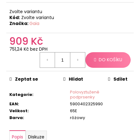
č
u
Zvolte variantu
j
Kód:
Zvolte variantu
e
Značka:
Gaia
m
e
909 Kč
751,24 Kč bez DPH
Měrná
DO KOŠÍKU
cena:
Zeptat se
Hlídat
Sdílet
Polovyztužené
Kategorie
:
podprsenky
EAN
:
5900402325990
Velikost
:
65E
Barva
:
różowy
Popis
Diskuze