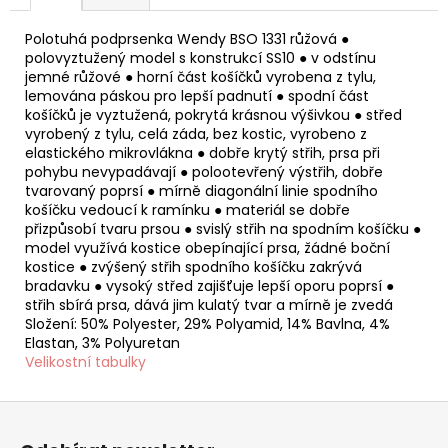
Polotuhá podprsenka Wendy BSO 1331 růžová ●
polovyztužený model s konstrukcí SS10 ● v odstínu
jemné růžové ● horní část košíčků vyrobena z tylu,
lemována páskou pro lepší padnutí ● spodní část
košíčků je vyztužená, pokrytá krásnou výšivkou ● střed
vyrobený z tylu, celá záda, bez kostic, vyrobeno z
elastického mikrovlákna ● dobře krytý střih, prsa při
pohybu nevypadávají ● polootevřený výstřih, dobře
tvarovaný poprsí ● mírně diagonální linie spodního
košíčku vedoucí k ramínku ● materiál se dobře
přizpůsobí tvaru prsou ● svislý střih na spodním košíčku ●
model využívá kostice obepínající prsa, žádné boční
kostice ● zvýšený střih spodního košíčku zakrývá
bradavku ● vysoký střed zajišťuje lepší oporu poprsí ●
střih sbírá prsa, dává jim kulatý tvar a mírně je zvedá
Složení: 50% Polyester, 29% Polyamid, 14% Bavlna, 4%
Elastan, 3% Polyuretan
Velikostní tabulky
Z
á