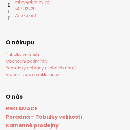
eshop
@
barley.cz
547212729
731576788
O nákupu
Tabulky velikostí
Obchodní podmínky
Podmínky ochrany osobních údajů
Vrácení zboží a reklamace
O nás
REKLAMACE
Poradna - Tabulky velikostí
Kamenné prodejny