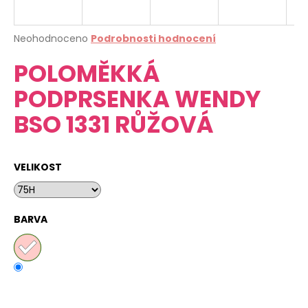
a
j
Průměrné
Neohodnoceno
Podrobnosti hodnocení
í
hodnocení
POLOMĚKKÁ
produktu
t
je
?
PODPRSENKA WENDY
0,0
z
BSO 1331 RŮŽOVÁ
5
hvězdiček.
HLEDAT
VELIKOST
D
BARVA
o
p
o
r
u