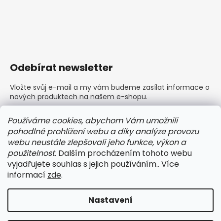
Odebírat newsletter
Vložte svůj e-mail a my vám budeme zasílat informace o
nových produktech na našem e-shopu.
E-mail
Používáme cookies, abychom Vám umožnili
pohodlné prohlížení webu a díky analýze provozu
Vložením e-mailu souhlasíte s
podmínkami ochrany
webu neustále zlepšovali jeho funkce, výkon a
osobních údajů
použitelnost.
Dalším procházením tohoto webu
vyjadřujete souhlas s jejich používáním.. Více
PŘIHLÁSIT SE
informací
zde
.
Nastavení
Vytvořil Shoptet