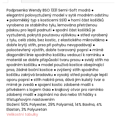
Podprsenka Wendy BSO 1331 Semi-Soft modrá ●
elegantní polovyztužený model v sytě modrém odstínu
● poloměkký typ s kosticemi SS10 ● horní část košíčků
vyrobena ze stabilního tylu, lemována přetrženou
páskou pro lepší padnutí ● spodní část košíčků je
vyztužená, pokrytá poutavou výšivkou ● střed vyrobený
z tylu, celá záda, bez kostic, z elastického mikrovlákna ●
dobře krytý střih, prsa při pohybu nevypadávají ●
polootevřený výstřih, dobře tvarovaný poprsí ● mírně
diagonální linie spodního košíčku vedoucí k ramínku ●
materiál se dobře přizpůsobí tvaru prsou ● svislý střih na
spodním košíčku ● model používá kostice obepínající
prsa, žádné boční kostice ● zvýšený střih spodního
košíčku zakrývá bradavku ● vysoký střed poskytuje lepší
oporu poprsí ● střih nabírá prsa, dává jim kulatý tvar a
mírně je zvedá ● spojení kostic zdobené mašlí s
přívěskem s logem Gaia ● krajkový otvor pro ramínko
zdobený mašlí ● zapínání na dva nebo tři háčky s
třístupňovým nastavením
Složení: 50% Polyester, 29% Polyamid, 14% Bavlna, 4%
Elastan, 3% Polyuretan
Velikostní tabulky