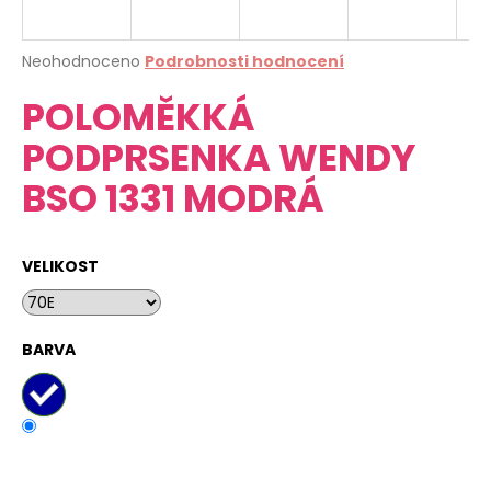
a
j
Průměrné
Neohodnoceno
Podrobnosti hodnocení
í
hodnocení
POLOMĚKKÁ
produktu
t
je
?
PODPRSENKA WENDY
0,0
z
BSO 1331 MODRÁ
5
hvězdiček.
HLEDAT
VELIKOST
D
BARVA
o
p
o
r
u