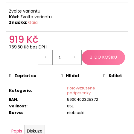
č
u
Zvolte variantu
j
Kód:
Zvolte variantu
e
Značka:
Gaia
m
e
919 Kč
759,50 Kč bez DPH
Měrná
DO KOŠÍKU
cena:
Zeptat se
Hlídat
Sdílet
Polovyztužené
Kategorie
:
podprsenky
EAN
:
5900402325372
Velikost
:
65E
Barva
:
niebieski
Popis
Diskuze