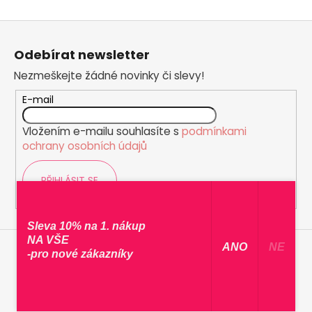
Z
á
Odebírat newsletter
p
Nezmeškejte žádné novinky či slevy!
a
t
E-mail
í
Vložením e-mailu souhlasíte s
podmínkami
ochrany osobních údajů
PŘIHLÁSIT SE
Sleva 10% na 1. nákup
NA VŠE
​ ANO ​
NE
-pro nové zákazníky