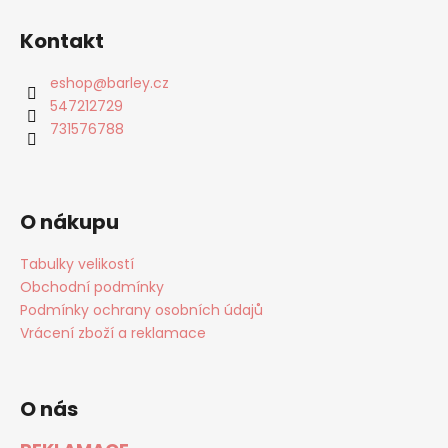
Kontakt
eshop
@
barley.cz
547212729
731576788
O nákupu
Tabulky velikostí
Obchodní podmínky
Podmínky ochrany osobních údajů
Vrácení zboží a reklamace
O nás