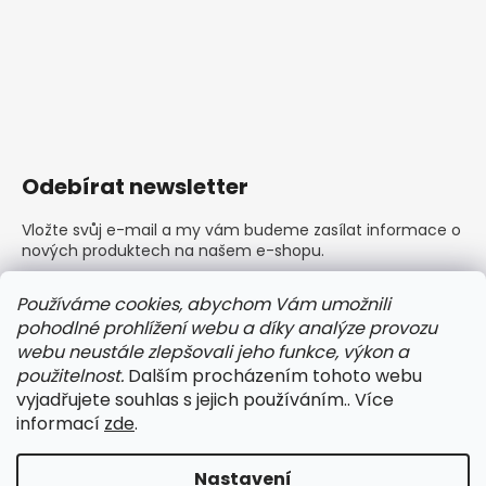
Odebírat newsletter
Vložte svůj e-mail a my vám budeme zasílat informace o
nových produktech na našem e-shopu.
E-mail
Používáme cookies, abychom Vám umožnili
pohodlné prohlížení webu a díky analýze provozu
Vložením e-mailu souhlasíte s
podmínkami ochrany
webu neustále zlepšovali jeho funkce, výkon a
osobních údajů
použitelnost.
Dalším procházením tohoto webu
vyjadřujete souhlas s jejich používáním.. Více
PŘIHLÁSIT SE
informací
zde
.
Nastavení