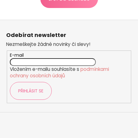
a
j
Z
í
á
t
Odebírat newsletter
p
?
Nezmeškejte žádné novinky či slevy!
a
t
E-mail
í
Vložením e-mailu souhlasíte s
podmínkami
HLEDAT
ochrany osobních údajů
PŘIHLÁSIT SE
D
o
p
o
r
u