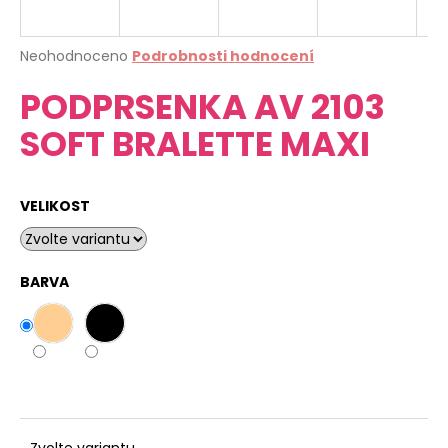
a
j
Průměrné
Neohodnoceno
Podrobnosti hodnocení
í
hodnocení
PODPRSENKA AV 2103
produktu
t
je
?
SOFT BRALETTE MAXI
0,0
z
5
hvězdiček.
VELIKOST
HLEDAT
BARVA
D
o
p
o
r
u
Zvolte variantu