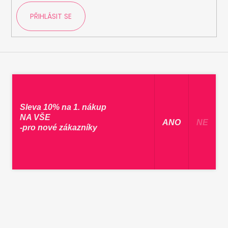
PŘIHLÁSIT SE
Sleva 10% na 1. nákup
NA VŠE
​ ANO ​
NE
-pro nové zákazníky