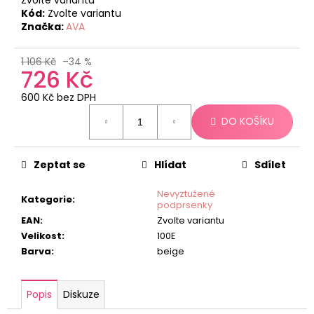
č
Kód:
Zvolte variantu
u
Značka:
AVA
j
e
m
1 106 Kč
–34 %
726 Kč
e
600 Kč bez DPH
Měrná
DO KOŠÍKU
cena:
Zeptat se
Hlídat
Sdílet
Nevyztužené
Kategorie
:
podprsenky
EAN
:
Zvolte variantu
Velikost
:
100E
Barva
:
beige
Popis
Diskuze