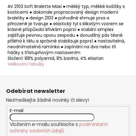
AV 2103 Soft Bralette Maxi ● měkký typ, měkké košíčky s
kosticemi ● dokonale propracovaný design moderní
braletky ● design 2103 ● pohodlně shrnuje prsa a
přirozeně je tvaruje ● elastický tyl s klikatým vzorem se
krásně přizpůsobí křivkám poprsí ● stabilní simplex
zajišťuje pevnou oporu zespodu ● dvoudílný pás těsně
přiléhá k tělu a správně stabilizuje poprsí ● nastavitelná,
neodnímatelná ramínka ● zapínání na dva nebo tři
háčky s třístupňovým nastavením
Složení: 88% polyamid, 8% bavlna, 4% elastan
Velikostní tabulky
Z
á
Odebírat newsletter
p
Nezmeškejte žádné novinky či slevy!
a
t
E-mail
í
Vložením e-mailu souhlasíte s
podmínkami
ochrany osobních údajů