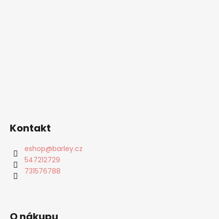
Kontakt
eshop
@
barley.cz
547212729
731576788
O nákupu