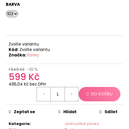
č
BARVA
u
j
e
m
e
Zvolte variantu
Kód:
Zvolte variantu
Značka:
Barley
1 549 Kč
–61 %
599 Kč
495,04 Kč bez DPH
Měrná
DO KOŠÍKU
cena:
Zeptat se
Hlídat
Sdílet
Kategorie
:
Jednodílné plavky