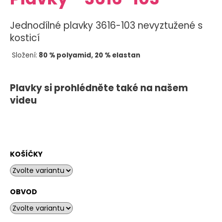
je
a
0,0
z
j
Jednodílné plavky 3616-103 nevyztužené s
5
í
kosticí
hvězdiček.
t
Složení:
80 % polyamid, 20 % elastan
?
Plavky si prohlédněte také na našem
videu
HLEDAT
KOŠÍČKY
D
o
p
o
OBVOD
r
u