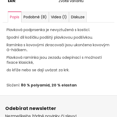
EAN
:
Zvolte variantu
Popis
Podobné (8)
Videa (1)
Diskuze
Plavková podprsenka je nevyztužená s kosticí.
Spodní díl košíčku podšitý plavkovou podšívkou.
Ramínka s kovovými zkracovači jsou ukončena kovovým
G-háčkem..
Plavková ramínka jsou zezadu odepínací s možností
fixace klasické,
do kříže nebo se dají uvázat za krk.
Složení:
80 % polyamid, 20 % elastan
Z
á
Odebírat newsletter
p
Nezmeškejte žádné novinky či slevy!