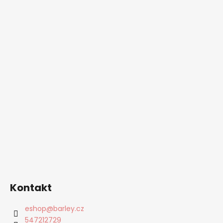
Kontakt
eshop
@
barley.cz
547212729