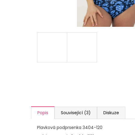
a
j
í
t
?
HLEDAT
D
o
p
Popis
Související (3)
Diskuze
o
r
Plavková podprsenka 3404-120
u