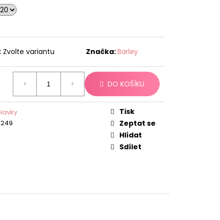
:
Zvolte variantu
Značka:
Barley
DO KOŠÍKU
Tisk
plavky
9249
Zeptat se
Hlídat
Sdílet