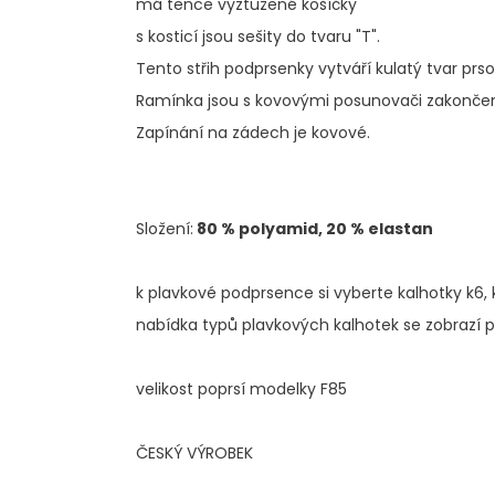
č
má tence vyztužené košíčky
u
s kosticí jsou sešity do tvaru "T".
j
Tento střih podprsenky vytváří kulatý tvar prso
e
m
Ramínka jsou s kovovými posunovači zakon
e
Zapínání na zádech je kovové.
Složení:
80 % polyamid, 20 % elastan
k plavkové podprsence si vyberte kalhotky k6, 
nabídka typů plavkových kalhotek se zobrazí po
velikost poprsí modelky F85
ČESKÝ VÝROBEK