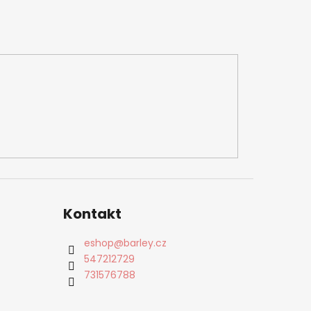
Kontakt
eshop
@
barley.cz
547212729
731576788