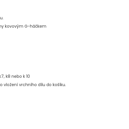
u.
čeny kovovým G-háčkem
k7, k8 nebo k 10
 vložení vrchního dílu do košíku.