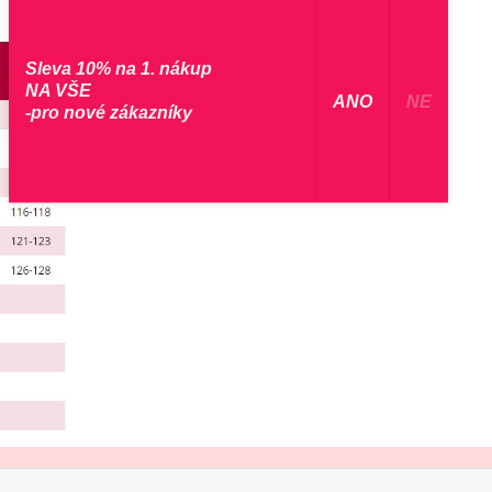
Sleva 10% na 1. nákup
NA VŠE
​ ANO ​
NE
-pro nové zákazníky