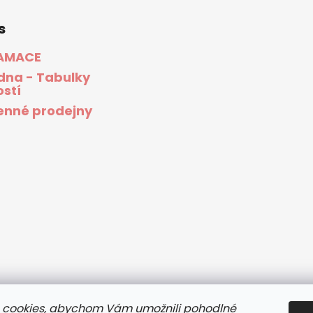
s
AMACE
dna - Tabulky
ostí
nné prodejny
 cookies, abychom Vám umožnili pohodlné