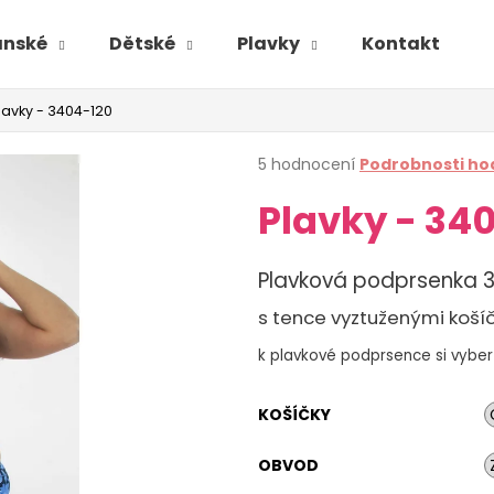
ánské
Dětské
Plavky
Kontakt
lavky - 3404-120
Průměrné
5 hodnocení
Podrobnosti ho
hodnocení
Plavky - 34
produktu
je
2,6
z
Plavková podprsenka 
5
hvězdiček.
s tence vyztuženými košíč
k plavkové podprsence si vyberte
KOŠÍČKY
OBVOD