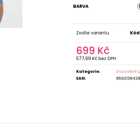
BARVA
Zvolte variantu
Kód
699 Kč
577,69 Kč bez DPH
Měrná
cena:
Kategorie
:
Dvoudílné 
EAN
:
859213842