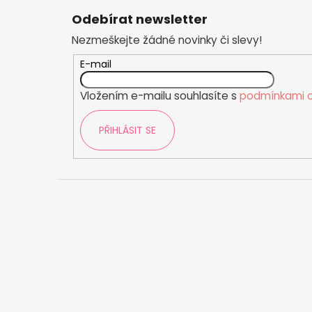
á
Odebírat newsletter
p
Nezmeškejte žádné novinky či slevy!
a
t
E-mail
í
Vložením e-mailu souhlasíte s
podmínkami o
PŘIHLÁSIT SE