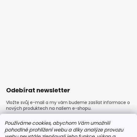
Odebírat newsletter
Vložte svůj e-mail a my vám budeme zasílat informace o
nových produktech na našem e-shopu.
E-mail
Používáme cookies, abychom Vám umožnili
pohodlné prohlížení webu a díky analýze provozu
Vložením e-mailu souhlasíte s
podmínkami ochrany
webu neustále zlepšovali jeho funkce, výkon a