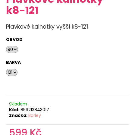
je
a
k8-121
0,0
z
j
5
í
hvězdiček.
Plavkové kalhotky vyšší k8-121
t
?
OBVOD
BARVA
HLEDAT
D
o
Skladem
p
Kód:
859213843017
o
Značka:
Barley
r
u
599 Kč