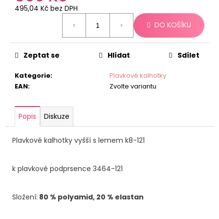
č
495,04 Kč bez DPH
u
Měrná
j
DO KOŠÍKU
cena:
e
m
e
Zeptat se
Hlídat
Sdílet
Kategorie
:
Plavkové kalhotky
EAN
:
Zvolte variantu
Popis
Diskuze
Plavkové kalhotky vyšší s lemem k8-121
k plavkové podprsence 3464-121
Složení:
80 % polyamid, 20 % elastan