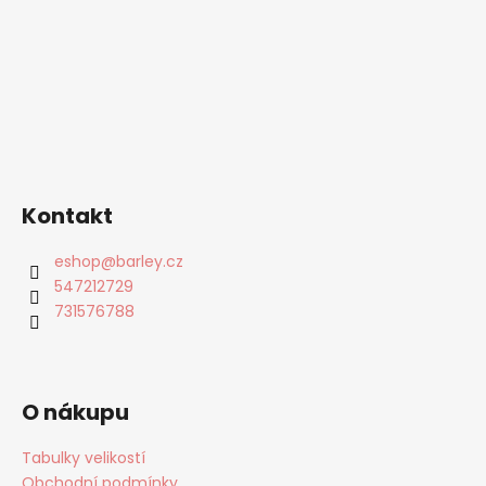
Kontakt
eshop
@
barley.cz
547212729
731576788
O nákupu
Tabulky velikostí
Obchodní podmínky