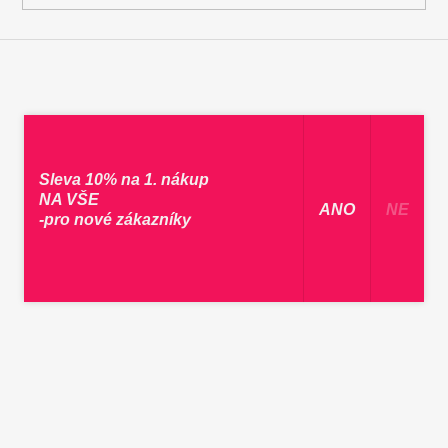
Sleva 10% na 1. nákup
NA VŠE
​ ANO ​
NE
-pro nové zákazníky