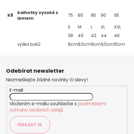
kalhotky vysoké s
K8
75
80
85
90
95
lemem
S
M
L
XL
XXL
38
40
42
44
46
výška boků
8cm
8,5cm
9cm
9,5cm
10cm
Z
á
Odebírat newsletter
p
Nezmeškejte žádné novinky či slevy!
a
t
E-mail
í
Vložením e-mailu souhlasíte s
podmínkami
ochrany osobních údajů
PŘIHLÁSIT SE