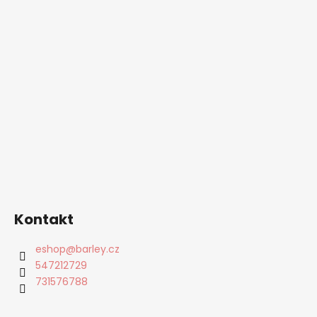
Kontakt
eshop
@
barley.cz
547212729
731576788