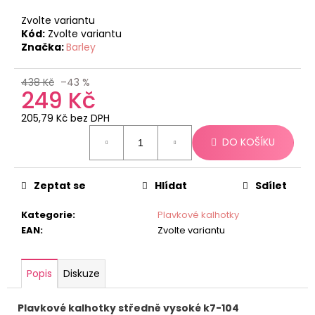
č
u
Zvolte variantu
j
Kód:
Zvolte variantu
e
Značka:
Barley
m
e
438 Kč
–43 %
249 Kč
205,79 Kč bez DPH
Měrná
DO KOŠÍKU
cena:
Zeptat se
Hlídat
Sdílet
Kategorie
:
Plavkové kalhotky
EAN
:
Zvolte variantu
Popis
Diskuze
Plavkové kalhotky středně vysoké k7-104