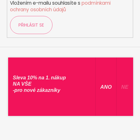
Vložením e-mailu souhlasíte s
podmínkami
ochrany osobních údajů
PŘIHLÁSIT SE
Sleva 10% na 1. nákup
NA VŠE
​ ANO ​
NE
-pro nové zákazníky