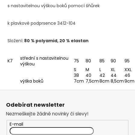
s nastavitelnou výškou boků pomocí šňůrek
k plavkové podprsence 3412-104
Složení:
80 % polyamid, 20 % elastan
střední s nastavitelnou
K7
75
80
85
90
95
výškou
S
M
L
XL
XXL
38
40
42
44
46
výška boků
7cm
7,5cm
8cm
8,5cm
9cm
Z
á
Odebírat newsletter
p
Nezmeškejte žádné novinky či slevy!
a
t
E-mail
í