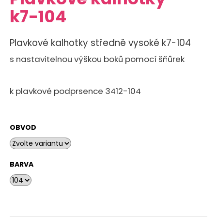
je
a
k7-104
0,0
z
j
5
í
hvězdiček.
Plavkové kalhotky středně vysoké k7-104
t
s nastavitelnou výškou boků pomocí šňůrek
?
k plavkové podprsence 3412-104
HLEDAT
OBVOD
D
o
BARVA
p
o
r
u