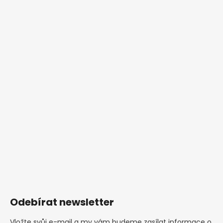
Odebírat newsletter
Vložte svůj e-mail a my vám budeme zasílat informace o