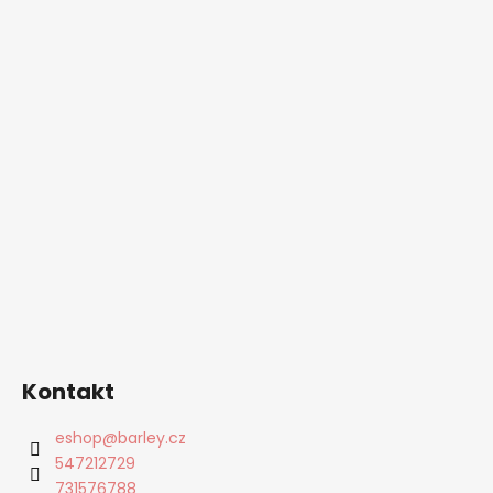
Kontakt
eshop
@
barley.cz
547212729
731576788