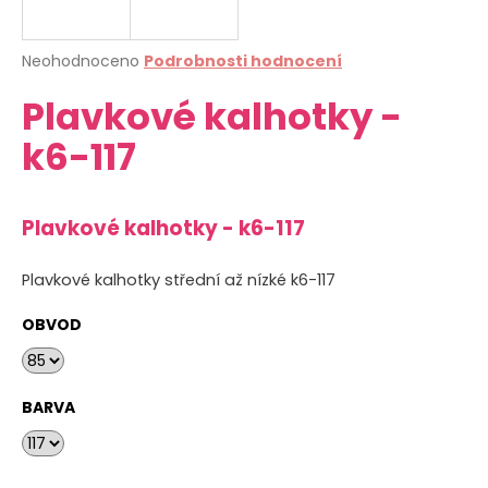
a
j
Průměrné
Neohodnoceno
Podrobnosti hodnocení
í
hodnocení
Plavkové kalhotky -
produktu
t
je
?
k6-117
0,0
z
5
hvězdiček.
Plavkové kalhotky - k6-117
HLEDAT
Plavkové kalhotky střední až nízké k6-117
OBVOD
D
o
p
BARVA
o
r
u