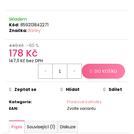
č
u
j
Skladem
e
Kód:
859213842271
m
Značka:
Barley
e
449 Kč
–60 %
178 Kč
147,11 Kč bez DPH
Měrná
DO KOŠÍKU
cena:
Zeptat se
Hlídat
Sdílet
Kategorie
:
Plavkové kalhotky
EAN
:
Zvolte variantu
Popis
Související (1)
Diskuze