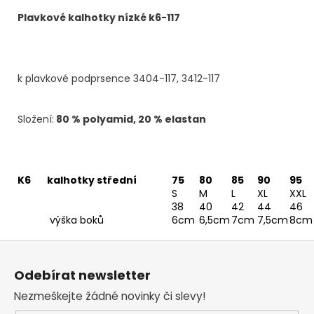
Plavkové kalhotky nízké k6-117
k plavkové podprsence 3404-117, 3412-117
Složení:
80 % polyamid, 20 % elastan
K6
kalhotky střední
75
80
85
90
95
S
M
L
XL
XXL
38
40
42
44
46
výška boků
6cm
6,5cm
7cm
7,5cm
8cm
Z
á
Odebírat newsletter
p
Nezmeškejte žádné novinky či slevy!
a