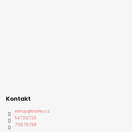
Kontakt
eshop
@
barley.cz
547212729
731576788