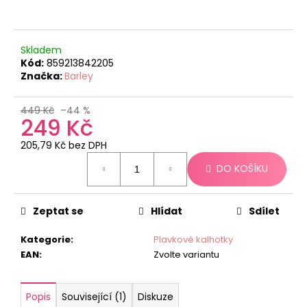
č
u
j
e
Skladem
m
Kód:
859213842205
e
Značka:
Barley
449 Kč
–44 %
249 Kč
205,79 Kč bez DPH
Měrná
DO KOŠÍKU
cena:
Zeptat se
Hlídat
Sdílet
Kategorie
:
Plavkové kalhotky
EAN
:
Zvolte variantu
Popis
Související (1)
Diskuze