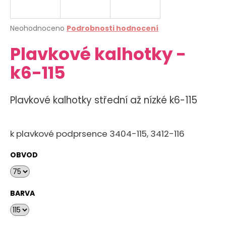
a
j
Průměrné
Neohodnoceno
Podrobnosti hodnocení
í
hodnocení
Plavkové kalhotky -
produktu
t
je
?
k6-115
0,0
z
5
hvězdiček.
Plavkové kalhotky střední až nízké k6-115
HLEDAT
k plavkové podprsence 3404-115, 3412-116
OBVOD
D
o
p
o
BARVA
r
u