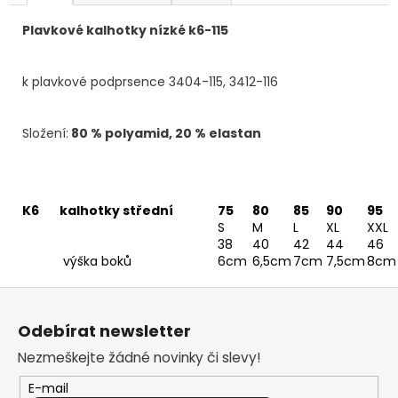
Plavkové kalhotky nízké k6-115
k plavkové podprsence 3404-115, 3412-116
Složení:
80 % polyamid, 20 % elastan
K6
kalhotky střední
75
80
85
90
95
S
M
L
XL
XXL
38
40
42
44
46
výška boků
6cm
6,5cm
7cm
7,5cm
8cm
Z
á
Odebírat newsletter
p
Nezmeškejte žádné novinky či slevy!
a
t
E-mail