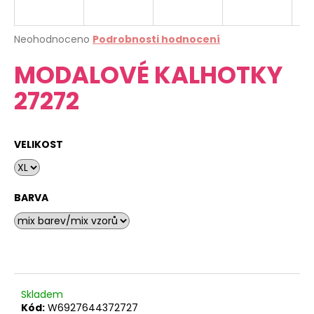
a
j
Průměrné
Neohodnoceno
Podrobnosti hodnocení
í
hodnocení
MODALOVÉ KALHOTKY
produktu
t
je
?
27272
0,0
z
5
hvězdiček.
VELIKOST
HLEDAT
BARVA
D
o
p
o
r
Skladem
u
Kód:
W6927644372727