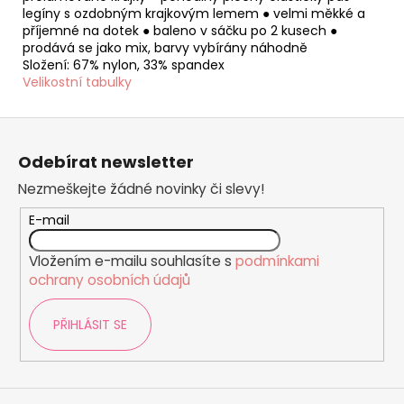
legíny s ozdobným krajkovým lemem ● velmi měkké a
příjemné na dotek ● baleno v sáčku po 2 kusech ●
prodává se jako mix, barvy vybírány náhodně
Složení: 67% nylon, 33% spandex
Velikostní tabulky
Z
á
Odebírat newsletter
p
Nezmeškejte žádné novinky či slevy!
a
t
E-mail
í
Vložením e-mailu souhlasíte s
podmínkami
ochrany osobních údajů
PŘIHLÁSIT SE