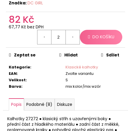
č
Značka:
DC GIRL
u
j
82 Kč
e
m
67,77 Kč bez DPH
e
Měrná
DO KOŠÍKU
cena:
Zeptat se
Hlídat
Sdílet
Kategorie
:
Klasické kalhotky
EAN
:
Zvolte variantu
Velikost
:
S
Barva
:
mix kolor/mix wzór
Popis
Podobné (8)
Diskuze
Kalhotky 27272 ● klasický střih s uzavřenými boky ●
přední část z hladkého materiálu ● zadní část z měkké,
prolamované krajky ● pohodlný plochý elastický pas ●