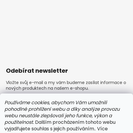
Odebírat newsletter
Vložte svůj e-mail a my vám budeme zasílat informace o
nových produktech na našem e-shopu.
E-mail
Používáme cookies, abychom Vám umožnili
pohodlné prohlížení webu a díky analýze provozu
Vložením e-mailu souhlasíte s
podmínkami ochrany
webu neustále zlepšovali jeho funkce, výkon a
osobních údajů
použitelnost.
Dalším procházením tohoto webu
vyjadřujete souhlas s jejich používáním.. Více
PŘIHLÁSIT SE