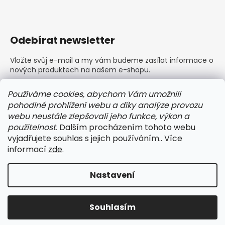
Odebírat newsletter
Vložte svůj e-mail a my vám budeme zasílat informace o
nových produktech na našem e-shopu.
E-mail
Používáme cookies, abychom Vám umožnili
pohodlné prohlížení webu a díky analýze provozu
Vložením e-mailu souhlasíte s
podmínkami ochrany
webu neustále zlepšovali jeho funkce, výkon a
osobních údajů
použitelnost.
Dalším procházením tohoto webu
vyjadřujete souhlas s jejich používáním.. Více
PŘIHLÁSIT SE
informací
zde
.
Nastavení
Vytvořil Shoptet
Copyright 2026
BARLEY dámské a pánské prádlo
.
Souhlasím
Všechna práva vyhrazena.