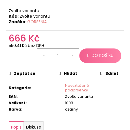
č
u
Zvolte variantu
j
Kód:
Zvolte variantu
e
Značka:
GORSENIA
m
e
666 Kč
550,41 Kč bez DPH
Měrná
DO KOŠÍKU
cena:
Zeptat se
Hlídat
Sdílet
Nevyztužené
Kategorie
:
podprsenky
EAN
:
Zvolte variantu
Velikost
:
100B
Barva
:
czarny
Popis
Diskuze