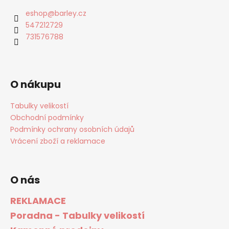
eshop
@
barley.cz
547212729
731576788
O nákupu
Tabulky velikostí
Obchodní podmínky
Podmínky ochrany osobních údajů
Vrácení zboží a reklamace
O nás
REKLAMACE
Poradna - Tabulky velikostí