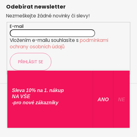
á
Odebírat newsletter
p
Nezmeškejte žádné novinky či slevy!
a
t
E-mail
í
Vložením e-mailu souhlasíte s
podmínkami
ochrany osobních údajů
PŘIHLÁSIT SE
Sleva 10% na 1. nákup
NA VŠE
​ ANO ​
NE
-pro nové zákazníky