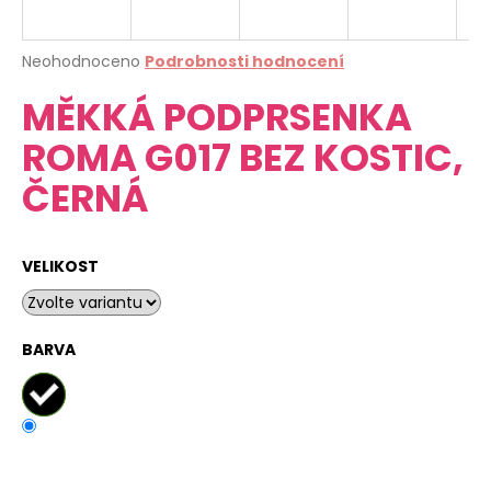
a
j
Průměrné
Neohodnoceno
Podrobnosti hodnocení
í
hodnocení
MĚKKÁ PODPRSENKA
produktu
t
je
?
ROMA G017 BEZ KOSTIC,
0,0
z
ČERNÁ
5
hvězdiček.
HLEDAT
VELIKOST
D
BARVA
o
p
o
r
u