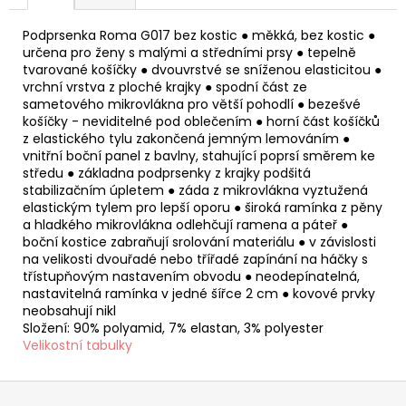
Podprsenka Roma G017 bez kostic ● měkká, bez kostic ●
určena pro ženy s malými a středními prsy ● tepelně
tvarované košíčky ● dvouvrstvé se sníženou elasticitou ●
vrchní vrstva z ploché krajky ● spodní část ze
sametového mikrovlákna pro větší pohodlí ● bezešvé
košíčky - neviditelné pod oblečením ● horní část košíčků
z elastického tylu zakončená jemným lemováním ●
vnitřní boční panel z bavlny, stahující poprsí směrem ke
středu ● základna podprsenky z krajky podšitá
stabilizačním úpletem ● záda z mikrovlákna vyztužená
elastickým tylem pro lepší oporu ● široká ramínka z pěny
a hladkého mikrovlákna odlehčují ramena a páteř ●
boční kostice zabraňují srolování materiálu ● v závislosti
na velikosti dvouřadé nebo třířadé zapínání na háčky s
třístupňovým nastavením obvodu ● neodepínatelná,
nastavitelná ramínka v jedné šířce 2 cm ● kovové prvky
neobsahují nikl
Složení: 90% polyamid, 7% elastan, 3% polyester
Velikostní tabulky
Z