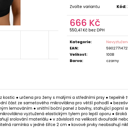
Zvolte variantu
Kód:
666 Kč
550,41 Kč bez DPH
Měrná
cena:
Kategorie
:
Nevyztužen
EAN
:
5902771472
Velikost
:
100B
Barva
:
czarny
 kostic ● určena pro ženy s malými a středními prsy ● tepelně 
spodní část ze sametového mikrovlákna pro větší pohodlí ● bezešv
ným lemováním ● vnitřní boční panel z bavlny, stahující poprsí
 mikrovlákna vyztužená elastickým tylem pro lepší oporu ● širok
ňují srolování materiálu ● v závislosti na velikosti dvouřadé ne
elná ramínka v jedné šířce 2 cm ● kovové prvky neobsahují nikl