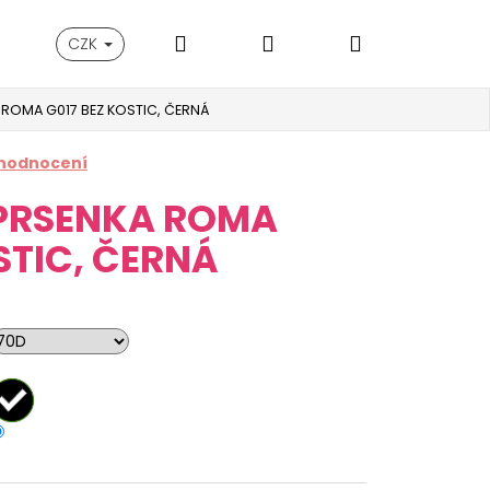
Hledat
Přihlášení
Nákupní
CZK
ROMA G017 BEZ KOSTIC, ČERNÁ
košík
 hodnocení
PRSENKA ROMA
STIC, ČERNÁ