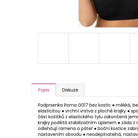
a
j
í
t
?
HLEDAT
Popis
Diskuze
D
o
Podprsenka Roma G017 bez kostic ● měkká, bez
p
elasticitou ● vrchní vrstva z ploché krajky ● 
část košíčků z elastického tylu zakončená jem
o
krajky podšitá stabilizačním úpletem ● záda z
r
odlehčují ramena a páteř ● boční kostice zabra
u
nastavením obvodu ● neodepínatelná, nastavit