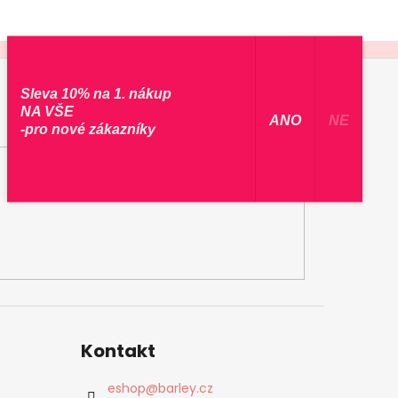
Sleva 10% na 1. nákup
NA VŠE
​ ANO ​
NE
-pro nové zákazníky
Kontakt
eshop
@
barley.cz