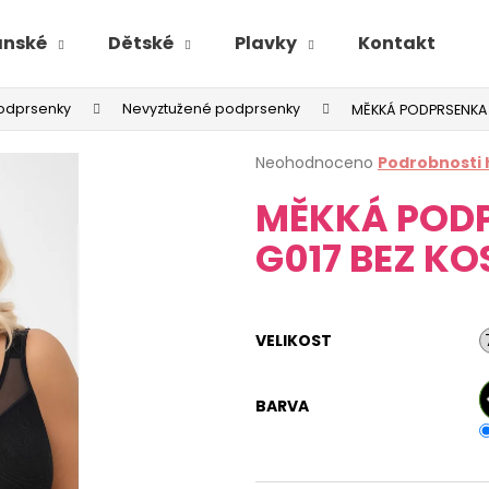
ánské
Dětské
Plavky
Kontakt
odprsenky
Nevyztužené podprsenky
MĚKKÁ PODPRSENKA 
Průměrné
Neohodnoceno
Podrobnosti
hodnocení
MĚKKÁ POD
produktu
je
G017 BEZ KO
0,0
z
5
hvězdiček.
VELIKOST
BARVA