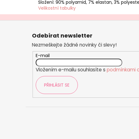
č
Složení: 90% polyamid, 7% elastan, 3% polyeste
u
Velikostní tabulky
j
e
Z
m
á
e
Odebírat newsletter
p
Nezmeškejte žádné novinky či slevy!
a
t
E-mail
í
Vložením e-mailu souhlasíte s
podmínkami o
PŘIHLÁSIT SE