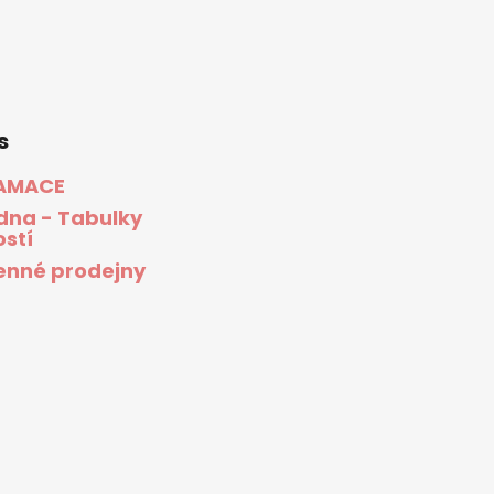
s
AMACE
dna - Tabulky
ostí
nné prodejny