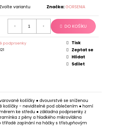
Zvolte variantu
Značka:
GORSENIA
DO KOŠÍKU
Tisk
é podprsenky
121
Zeptat se
Hlídat
Sdílet
tvarované košíčky ● dvouvrstvé se sníženou
é košíčky - neviditelné pod oblečením ● horní
 směrem ke středu ● základna podprsenky z
á ramínka z pěny a hladkého mikrovlákna
bo třířadé zapínání na háčky s třístupňovým