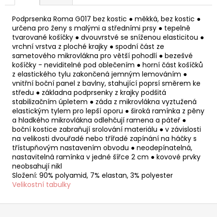
Podprsenka Roma G017 bez kostic ● měkká, bez kostic ●
určena pro ženy s malými a středními prsy ● tepelně
tvarované košíčky ● dvouvrstvé se sníženou elasticitou ●
vrchní vrstva z ploché krajky ● spodní část ze
sametového mikrovlákna pro větší pohodlí ● bezešvé
košíčky - neviditelné pod oblečením ● horní část košíčků
z elastického tylu zakončená jemným lemováním ●
vnitřní boční panel z bavlny, stahující poprsí směrem ke
středu ● základna podprsenky z krajky podšitá
stabilizačním úpletem ● záda z mikrovlákna vyztužená
elastickým tylem pro lepší oporu ● široká ramínka z pěny
a hladkého mikrovlákna odlehčují ramena a páteř ●
boční kostice zabraňují srolování materiálu ● v závislosti
na velikosti dvouřadé nebo třířadé zapínání na háčky s
třístupňovým nastavením obvodu ● neodepínatelná,
nastavitelná ramínka v jedné šířce 2 cm ● kovové prvky
neobsahují nikl
Složení: 90% polyamid, 7% elastan, 3% polyester
Velikostní tabulky
Z