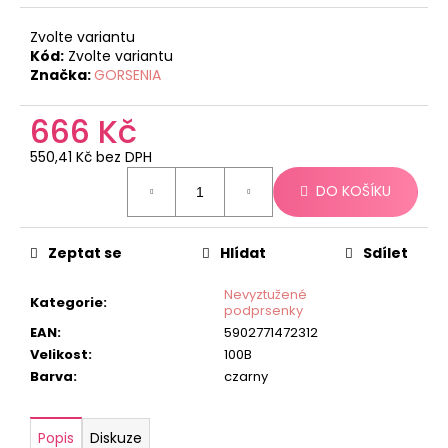
č
u
Zvolte variantu
j
Kód:
Zvolte variantu
e
Značka:
GORSENIA
m
e
666 Kč
550,41 Kč bez DPH
Měrná
DO KOŠÍKU
cena:
Zeptat se
Hlídat
Sdílet
Nevyztužené
Kategorie
:
podprsenky
EAN
:
5902771472312
Velikost
:
100B
Barva
:
czarny
Popis
Diskuze