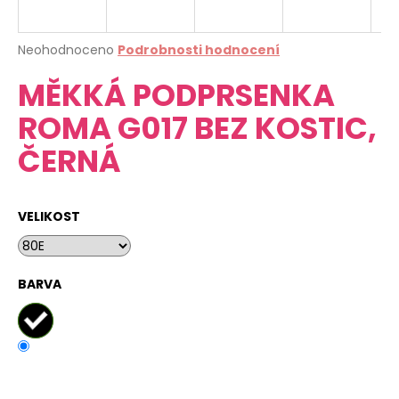
a
j
Průměrné
Neohodnoceno
Podrobnosti hodnocení
í
hodnocení
MĚKKÁ PODPRSENKA
produktu
t
je
?
ROMA G017 BEZ KOSTIC,
0,0
z
ČERNÁ
5
hvězdiček.
HLEDAT
VELIKOST
D
BARVA
o
p
o
r
u