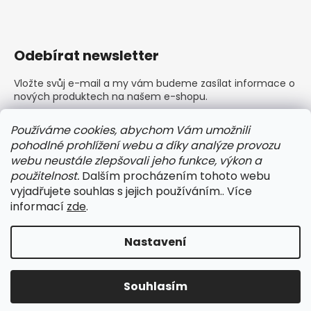
Odebírat newsletter
Vložte svůj e-mail a my vám budeme zasílat informace o
nových produktech na našem e-shopu.
E-mail
Používáme cookies, abychom Vám umožnili
pohodlné prohlížení webu a díky analýze provozu
Vložením e-mailu souhlasíte s
podmínkami ochrany
webu neustále zlepšovali jeho funkce, výkon a
osobních údajů
použitelnost.
Dalším procházením tohoto webu
vyjadřujete souhlas s jejich používáním.. Více
PŘIHLÁSIT SE
informací
zde
.
Nastavení
Vytvořil Shoptet
Copyright 2026
BARLEY dámské a pánské prádlo
.
Souhlasím
Všechna práva vyhrazena.