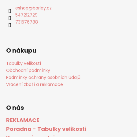
eshop
@
barley.cz
547212729
731576788
O nákupu
Tabulky velikostí
Obchodní podmínky
Podmínky ochrany osobních údajů
Vrácení zboží a reklamace
O nás
REKLAMACE
Poradna - Tabulky velikostí