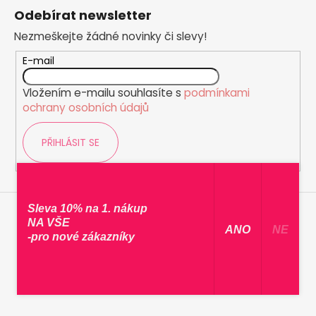
á
Odebírat newsletter
p
Nezmeškejte žádné novinky či slevy!
a
t
E-mail
í
Vložením e-mailu souhlasíte s
podmínkami
ochrany osobních údajů
PŘIHLÁSIT SE
Sleva 10% na 1. nákup
NA VŠE
​ ANO ​
NE
-pro nové zákazníky