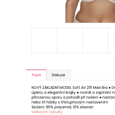
a
j
í
t
?
HLEDAT
Popis
Diskuze
D
o
NOVÝ ZÁKLADNÍ MODEL Soft AV 2111 Maxi Bra ● 
p
úpletu a elegantní krajky ● nosník a zapínání 
přirozenou oporu a pohodlí při nošení ● nasta
o
nebo tři háčky s třístupňovým nastavením
r
Složení: 90% polyamid, 10% elastan
u
Velikostní tabulky