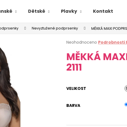
ánské
Dětské
Plavky
Kontakt
odprsenky
Nevyztužené podprsenky
MĚKKÁ MAXI PODPRSE
Průměrné
Neohodnoceno
Podrobnosti
hodnocení
MĚKKÁ MAXI
produktu
je
2111
0,0
z
5
hvězdiček.
VELIKOST
BARVA