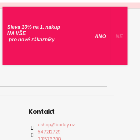
Sleva 10% na 1. nákup
NA VŠE
​ ANO ​
NE
-pro nové zákazníky
Kontakt
eshop
@
barley.cz
547212729
731576788