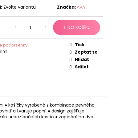
:
Zvolte variantu
Značka:
AVA
DO KOŠÍKU
Tisk
é podprsenky
0102
Zeptat se
Hlídat
Sdílet
cemi ● košíčky vyrobené z kombinace pevného
nitř a tvaruje poprsí ● design zajišťuje
míru ● bez bočních kostic ● zapínání na dva