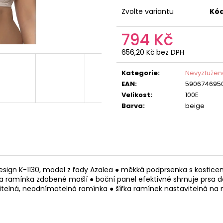
Zvolte variantu
Kód
794 Kč
656,20 Kč bez DPH
Měrná
cena:
Kategorie
:
Nevyztužen
EAN
:
590674695
Velikost
:
100E
Barva
:
beige
Design K-1130, model z řady Azalea ● měkká podprsenka s kosti
na ramínka zdobené mašlí ● boční panel efektivně shrnuje prsa dov
vitelná, neodnímatelná ramínka ● šířka ramínek nastavitelná na 