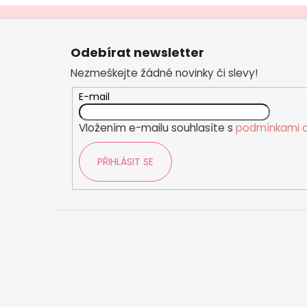
č
u
Z
j
á
e
Odebírat newsletter
p
m
Nezmeškejte žádné novinky či slevy!
e
a
t
E-mail
í
Vložením e-mailu souhlasíte s
podmínkami o
PŘIHLÁSIT SE