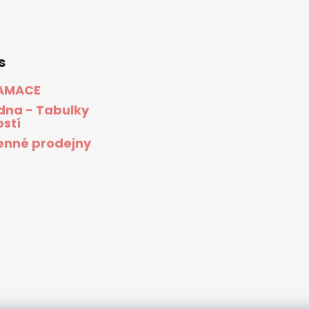
s
AMACE
dna - Tabulky
ostí
nné prodejny