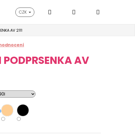
Hledat
Přihlášení
Nákupní
CZK
NKA AV 2111
košík
 hodnocení
 PODPRSENKA AV