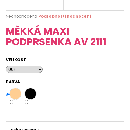
a
j
Průměrné
Neohodnoceno
Podrobnosti hodnocení
í
hodnocení
MĚKKÁ MAXI
produktu
t
je
?
PODPRSENKA AV 2111
0,0
z
5
hvězdiček.
VELIKOST
HLEDAT
BARVA
D
o
p
o
r
u
Zvolte variantu