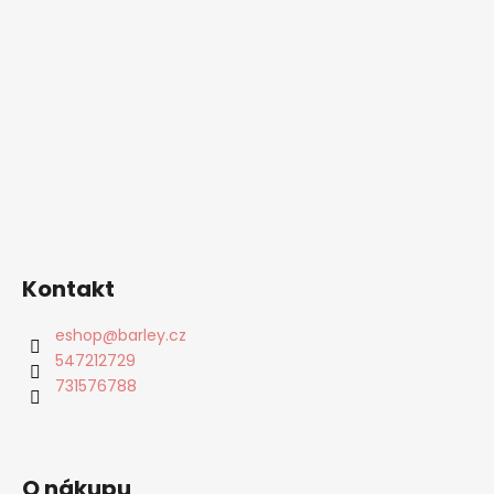
Kontakt
eshop
@
barley.cz
547212729
731576788
O nákupu