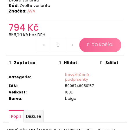
č
Kód:
Zvolte variantu
u
Značka:
AVA
j
e
794 Kč
m
e
656,20 Kč bez DPH
Měrná
DO KOŠÍKU
cena:
Zeptat se
Hlídat
Sdílet
Nevyztužené
Kategorie
:
podprsenky
EAN
:
5906746950157
Velikost
:
100E
Barva
:
beige
Popis
Diskuze