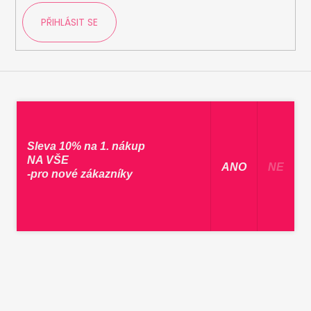
PŘIHLÁSIT SE
Sleva 10% na 1. nákup
NA VŠE
​ ANO ​
NE
-pro nové zákazníky