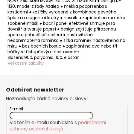
NOVÝ ZÁKLADNÍ MODEL Soft AV 2111 Maxi Bra ● Design K-
1130, model z řady Azalea ● měkká podprsenka s
kosticemi ● košíčky vyrobené z kombinace pevného
úpletu a elegantní krajky ● nosník a zapínání na ramínka
zdobené mašlí ● boční panel efektivně shrnuje prsa
dovnitř a tvaruje poprsí ● design zajišťuje přirozenou
oporu a pohodlí při nošení ● nastavitelná,
neodnímatelná ramínka ● šířka ramínek nastavitelná na
míru ● bez bočních kostic ● zapínání na dva nebo tři
háčky s třístupňovým nastavením
Složení: 90% polyamid, 10% elastan
Velikostní tabulky
Z
á
Odebírat newsletter
p
Nezmeškejte žádné novinky či slevy!
a
t
E-mail
í
Vložením e-mailu souhlasíte s
podmínkami
ochrany osobních údajů