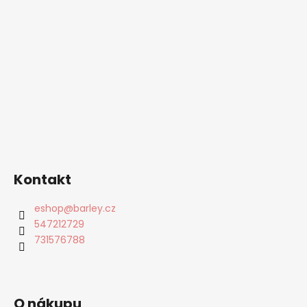
Kontakt
eshop
@
barley.cz
547212729
731576788
O nákupu