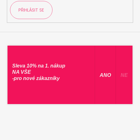
PŘIHLÁSIT SE
Sleva 10% na 1. nákup
NA VŠE
​ ANO ​
NE
-pro nové zákazníky