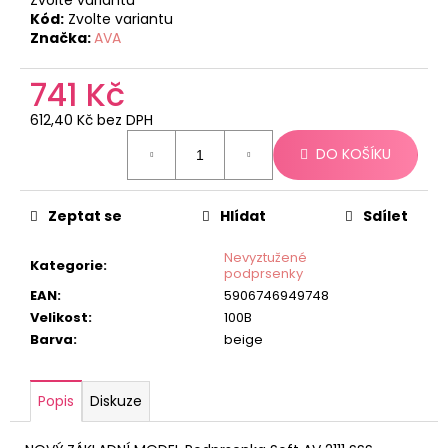
č
Kód:
Zvolte variantu
u
Značka:
AVA
j
e
741 Kč
m
e
612,40 Kč bez DPH
Měrná
DO KOŠÍKU
cena:
Zeptat se
Hlídat
Sdílet
Nevyztužené
Kategorie
:
podprsenky
EAN
:
5906746949748
Velikost
:
100B
Barva
:
beige
Popis
Diskuze