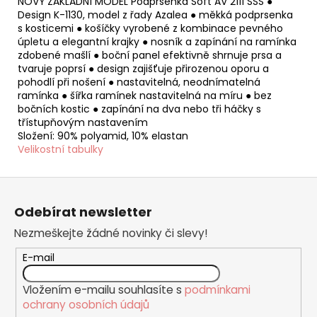
NOVÝ ZÁKLADNÍ MODEL Podprsenka Soft AV 2111 SSS ●
Design K-1130, model z řady Azalea ● měkká podprsenka
s kosticemi ● košíčky vyrobené z kombinace pevného
úpletu a elegantní krajky ● nosník a zapínání na ramínka
zdobené mašlí ● boční panel efektivně shrnuje prsa a
tvaruje poprsí ● design zajišťuje přirozenou oporu a
pohodlí při nošení ● nastavitelná, neodnímatelná
ramínka ● šířka ramínek nastavitelná na míru ● bez
bočních kostic ● zapínání na dva nebo tři háčky s
třístupňovým nastavením
Složení: 90% polyamid, 10% elastan
Velikostní tabulky
Z
á
Odebírat newsletter
p
Nezmeškejte žádné novinky či slevy!
a
t
E-mail
í
Vložením e-mailu souhlasíte s
podmínkami
ochrany osobních údajů