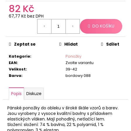
č
82 Kč
u
j
67,77 Kč bez DPH
e
Měrná
m
DO KOŠÍKU
cena:
e
Zeptat se
Hlídat
Sdílet
Kategorie
:
Ponožky
EAN
:
Zvolte variantu
Velikost
:
39-42
Barva
:
bordowy 088
Popis
Diskuze
Pánské ponožky do obleku v široké škále vzorů a barev.
Jsou vyrobeny z vysoce kvalitní bavlny s přídavkem
elastických vláken. Mají pohodlný, netlačící lem.
Složení: složení: 74 % bavlna, 22 % polyamid, 1 %
polypropylen, 3 % elastan