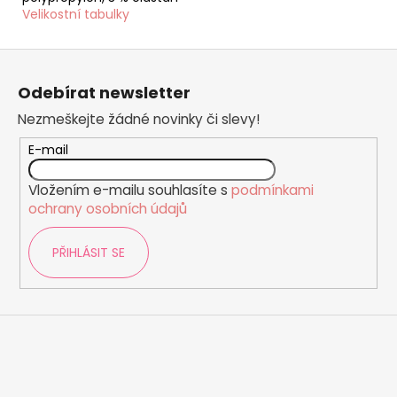
Velikostní tabulky
Z
á
Odebírat newsletter
p
Nezmeškejte žádné novinky či slevy!
a
t
E-mail
í
Vložením e-mailu souhlasíte s
podmínkami
ochrany osobních údajů
PŘIHLÁSIT SE