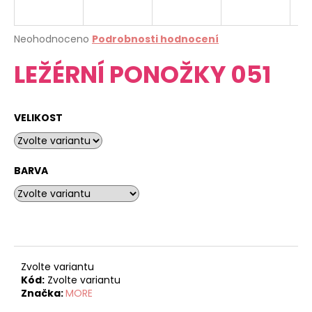
a
j
Průměrné
Neohodnoceno
Podrobnosti hodnocení
í
hodnocení
LEŽÉRNÍ PONOŽKY 051
produktu
t
je
?
0,0
z
VELIKOST
5
hvězdiček.
HLEDAT
BARVA
D
o
p
o
Zvolte variantu
Kód:
Zvolte variantu
r
Značka:
MORE
u