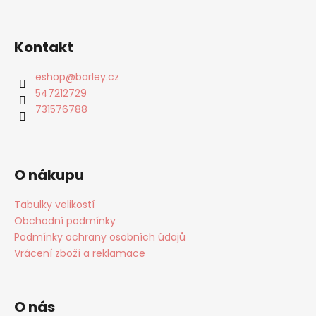
Kontakt
eshop
@
barley.cz
547212729
731576788
O nákupu
Tabulky velikostí
Obchodní podmínky
Podmínky ochrany osobních údajů
Vrácení zboží a reklamace
O nás