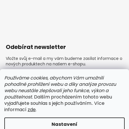
Odebírat newsletter
Vložte svůj e-mail a my vám budeme zasílat informace o
nových produktech na našem e-shopu.
E-mail
Používáme cookies, abychom Vám umožnili
pohodlné prohlížení webu a díky analýze provozu
Vložením e-mailu souhlasíte s
podmínkami ochrany
webu neustále zlepšovali jeho funkce, výkon a
osobních údajů
použitelnost.
Dalším procházením tohoto webu
vyjadřujete souhlas s jejich používáním.. Více
PŘIHLÁSIT SE
informací
zde
.
Nastavení