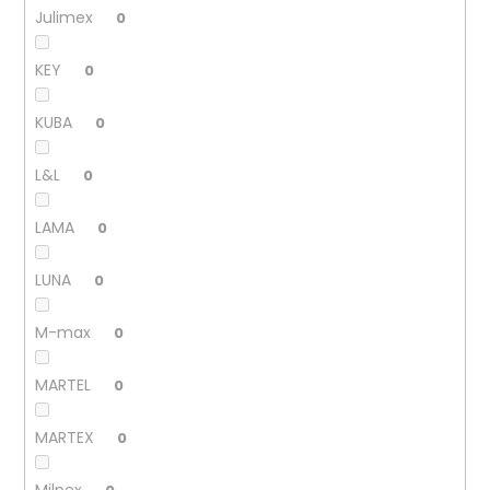
Julimex
0
KEY
0
KUBA
0
L&L
0
LAMA
0
LUNA
0
M-max
0
MARTEL
0
MARTEX
0
Milpex