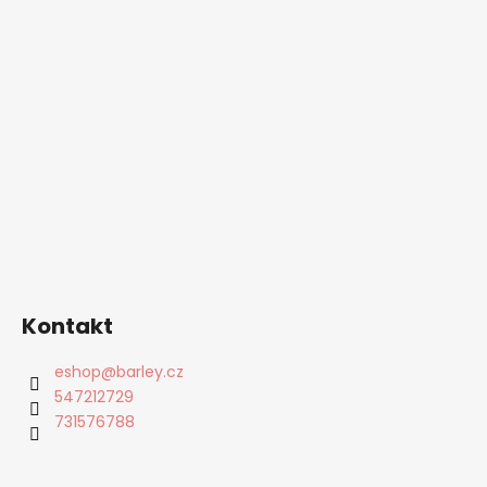
Kontakt
eshop
@
barley.cz
547212729
731576788