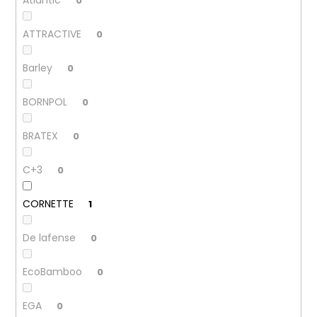
0
ATTRACTIVE
0
Barley
0
BORNPOL
0
BRATEX
0
C+3
0
CORNETTE
1
De lafense
0
EcoBamboo
0
EGA
0