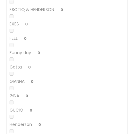
ESOTIQ & HENDERSON
0
EXES
0
FEEL
0
Funny day
0
Gatta
0
GIANNA
0
GINA
0
GUCIO
0
Henderson
0