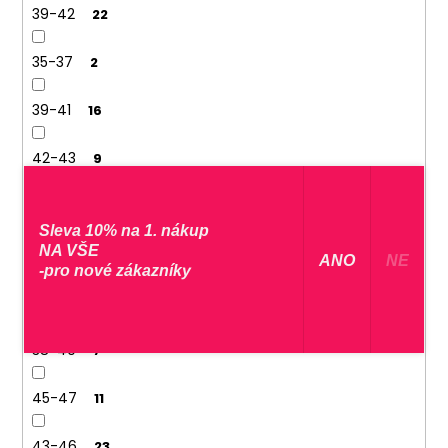
39-42
22
35-37
2
39-41
16
42-43
9
44-45
6
Sleva 10% na 1. nákup
NA VŠE
41-43
20
​ ANO ​
NE
-pro nové zákazníky
44-46
30
38-40
7
45-47
11
43-46
23