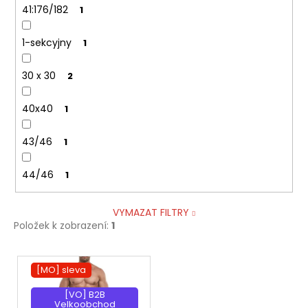
41:176/182
1
1-sekcyjny
1
30 x 30
2
40x40
1
43/46
1
44/46
1
VYMAZAT FILTRY
Položek k zobrazení:
1
V
[MO] sleva
ý
p
[VO] B2B
Velkoobchod