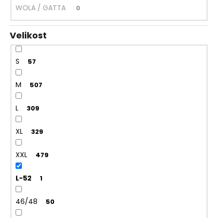
WOLA / GATTA
0
Velikost
S
57
M
507
L
309
XL
329
XXL
479
L-52
1
46/48
50