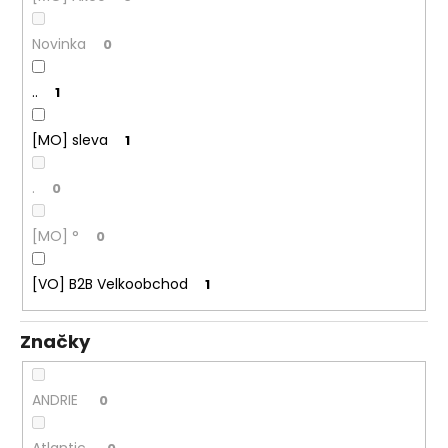
č
u
j
Novinka
0
e
m
..
1
e
[MO] sleva
1
.
0
[MO] °
0
[VO] B2B Velkoobchod
1
Značky
ANDRIE
0
Atlantic