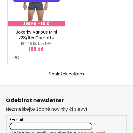
i
s
p
r
398 Kč
–50 %
o
Boxerky Various Mini
228/105 Cornette
d
164,46 Kč bez DPH
u
199 Kč
k
L-52
t
ů
1
položek celkem
O
v
Z
l
á
á
Odebírat newsletter
d
p
a
Nezmeškejte žádné novinky či slevy!
a
c
t
E-mail
í
í
p