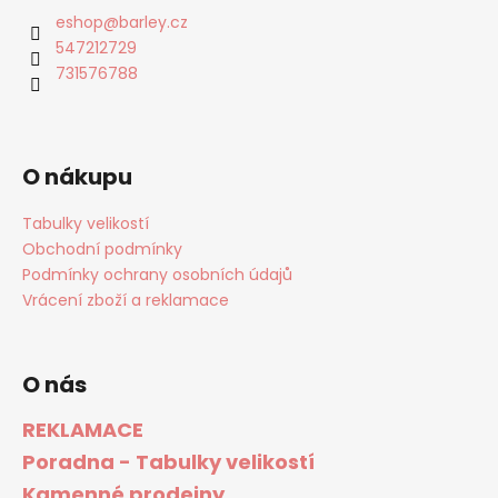
eshop
@
barley.cz
547212729
731576788
O nákupu
Tabulky velikostí
Obchodní podmínky
Podmínky ochrany osobních údajů
Vrácení zboží a reklamace
O nás
REKLAMACE
Poradna - Tabulky velikostí
Kamenné prodejny