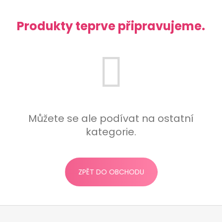
a
j
Produkty teprve připravujeme.
í
t
?
HLEDAT
Můžete se ale podívat na ostatní
kategorie.
D
o
ZPĚT DO OBCHODU
p
o
r
Z
u