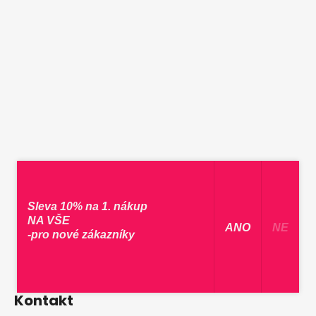
Sleva 10% na 1. nákup
NA VŠE
​ ANO ​
NE
-pro nové zákazníky
Kontakt