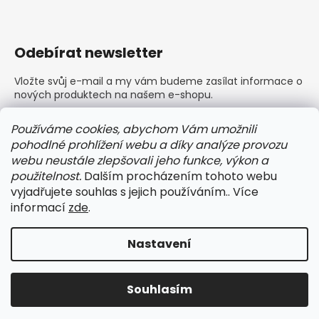
Odebírat newsletter
Vložte svůj e-mail a my vám budeme zasílat informace o
nových produktech na našem e-shopu.
E-mail
Používáme cookies, abychom Vám umožnili
pohodlné prohlížení webu a díky analýze provozu
Vložením e-mailu souhlasíte s
podmínkami ochrany
webu neustále zlepšovali jeho funkce, výkon a
osobních údajů
použitelnost.
Dalším procházením tohoto webu
vyjadřujete souhlas s jejich používáním.. Více
PŘIHLÁSIT SE
informací
zde
.
Nastavení
Vytvořil Shoptet
Copyright 2026
BARLEY dámské a pánské prádlo
.
Souhlasím
Všechna práva vyhrazena.