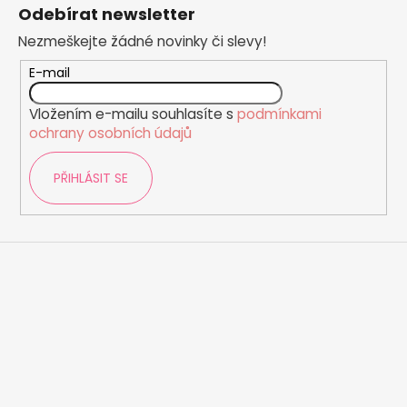
á
č
Odebírat newsletter
u
p
j
Nezmeškejte žádné novinky či slevy!
a
e
t
E-mail
m
í
e
Vložením e-mailu souhlasíte s
podmínkami
ochrany osobních údajů
PŘIHLÁSIT SE