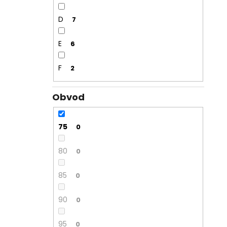
D
7
E
6
F
2
Obvod
75
0
80
0
85
0
90
0
95
0