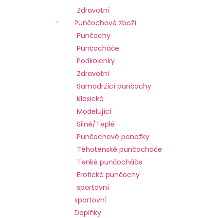
č
Zdravotní
u
j
Punčochové zboží
e
Punčochy
m
Punčocháče
e
Podkolenky
Zdravotní
Samodržící punčochy
Klasické
Modelující
Silné/Teplé
Punčochové ponožky
Těhotenské punčocháče
Tenké punčocháče
Erotické punčochy
sportovní
sportovní
Doplňky