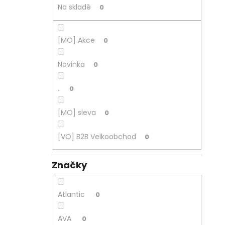
Na skladě
0
[MO] Akce
0
Novinka
0
..
0
[MO] sleva
0
[VO] B2B Velkoobchod
0
Značky
Atlantic
0
AVA
0