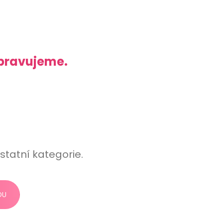
ipravujeme.
statní kategorie.
DU