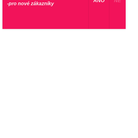
​ ANO ​
NE
-pro nové zákazníky