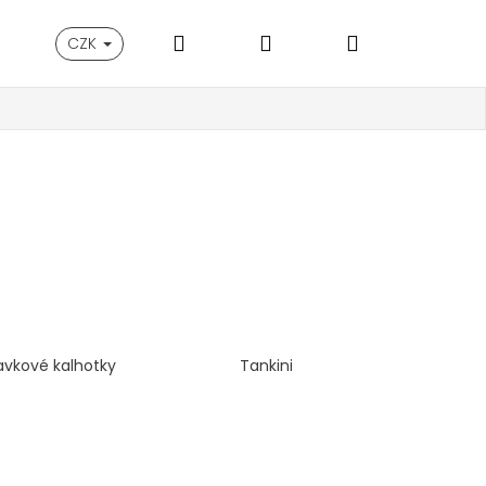
Hledat
Přihlášení
Nákupní
CZK
košík
avkové kalhotky
Tankini