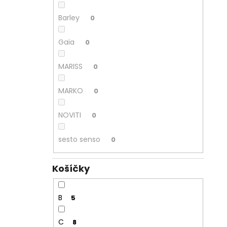
Barley
0
Gaia
0
MARISS
0
MARKO
0
NOVITI
0
sesto senso
0
Košíčky
B
5
C
8