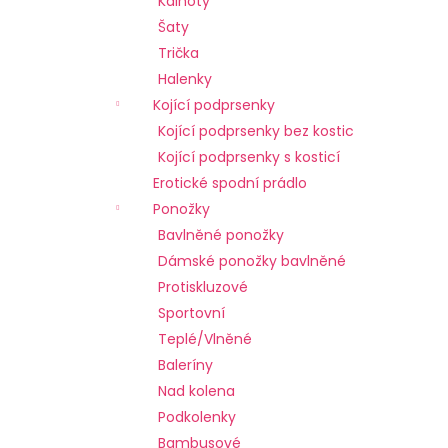
Kalhoty
l
a
Šaty
j
Trička
í
Halenky
t
Kojící podprsenky
?
Kojící podprsenky bez kostic
Kojící podprsenky s kosticí
Erotické spodní prádlo
Ponožky
HLEDAT
Bavlněné ponožky
Dámské ponožky bavlněné
Protiskluzové
Sportovní
D
o
Teplé/Vlněné
p
Baleríny
o
Nad kolena
r
Podkolenky
u
Bambusové