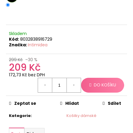
č
u
j
e
m
e
Skladem
Kód:
8032838916729
Značka:
Intimidea
299 Kč
–30 %
209 Kč
172,73 Kč bez DPH
Měrná
DO KOŠÍKU
cena:
Zeptat se
Hlídat
Sdílet
Kategorie
:
Košilky dámské