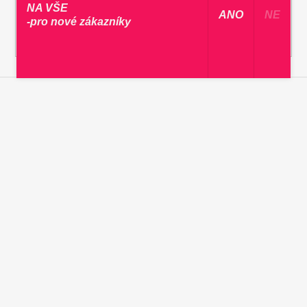
NA VŠE
​ ANO ​
NE
-pro nové zákazníky
PŘIHLÁSIT SE