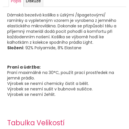
Popis
Diskuze
Dámská bezešvá košilka s úzkými /špagetovými/
ramínky a vypleteným vzorem je vyrobena z jemného
elastického mikrovlákna. Dokonale se přizpůsobí tělu a
příjemný materiál dodá pocit pohodlí a komfortu při
každodenním nošení. Košilka se výborně hodí ke
kalhotkám z kolekce spodního prádla Light.
Složení
: 92% Polyamide, 8% Elastane
Praní a údržba:
Praní maximálně na 30°
C, použít prací prostředek na
jemné prádlo.
Výrobek se nesmí chemicky čistit a bělit.
Výrobek se nesmí sušit v bubnové sušičce.
Výrobek se nesmí žehlit.
Tabulka Velikostí