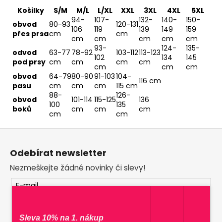
Košilky
S/M
M/L
L/XL
XXL
3XL
4XL
5XL
94-
107-
132-
140-
150-
obvod
80-93
120-131
106
119
139
149
159
přes prsa
cm
cm
cm
cm
cm
cm
cm
93-
124-
135-
odvod
63-77
78-92
103-112
113-123
102
134
145
pod prsy
cm
cm
cm
cm
cm
cm
cm
obvod
64-79
80-90
91-103
104-
116 cm
pasu
cm
cm
cm
115 cm
88-
126-
obvod
101-114
115-125
136
100
135
boků
cm
cm
cm
cm
cm
Z
á
Odebírat newsletter
p
Nezmeškejte žádné novinky či slevy!
a
t
E-mail
í
Vložením e-mailu souhlasíte s
podmínkami
ochrany osobních údajů
Sleva 10% na 1. nákup