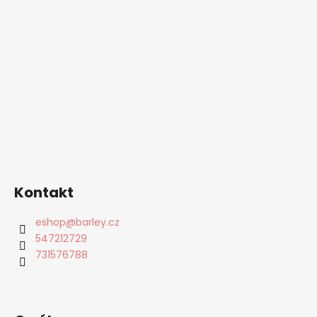
Kontakt
eshop
@
barley.cz
547212729
731576788