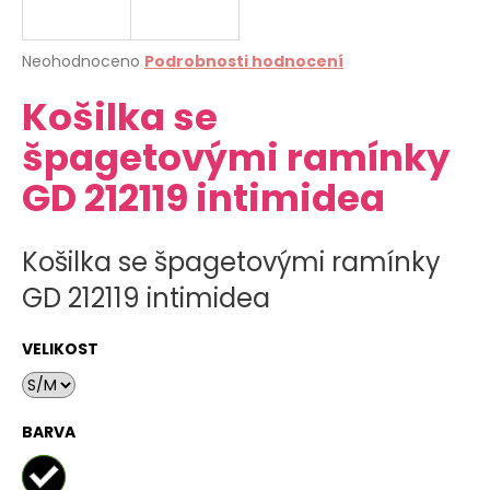
a
j
Průměrné
Neohodnoceno
Podrobnosti hodnocení
í
hodnocení
Košilka se
produktu
t
je
?
špagetovými ramínky
0,0
z
GD 212119 intimidea
5
hvězdiček.
HLEDAT
Košilka se špagetovými ramínky
GD 212119 intimidea
D
VELIKOST
o
p
o
BARVA
r
u